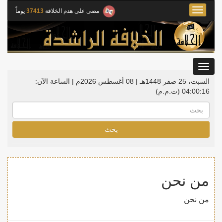
Toggle
مضى على هدم الخلافة
37413
يوماً
navigation
Toggle
gation
السبت، 25 صفر 1448هـ | 08 أغسطس 2026م |
الساعة الآن:
04:00:16
(ت.م.م)
بحث
من نحن
من نحن