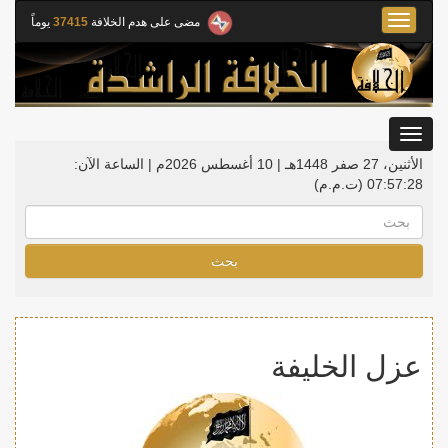
Toggle
مضى على هدم الخلافة
37415
يوماً
navigation
Toggle
gation
الأثنين، 27 صفر 1448هـ | 10 أغسطس 2026م |
الساعة الآن:
07:57:29
(ت.م.م)
بحث
عزل الخليفة