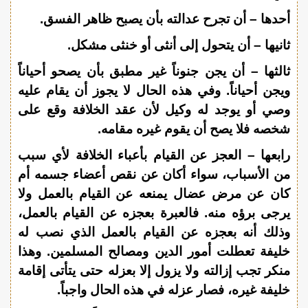
أحدها – أن تجرح عدالته بأن يصبح ظاهر الفسق.
ثانيها – أن يتحول إلى أنثى أو خنثى مشكل.
ثالثها – أن يجن جنوناً غير مطبق بأن يصحو أحياناً
ويجن أحياناً. وفي هذه الحال لا يجوز أن يقام عليه
وصي أو يوجد له وكيل لأن عقد الخلافة وقع على
شخصه فلا يصح أن يقوم غيره مقامه.
رابعها – العجز عن القيام بأعباء الخلافة لأي سبب
من الأسباب، سواء أكان عن نقص أعضاء جسمه أم
كان عن مرض عضال يمنعه عن القيام بالعمل ولا
يرجى برؤه منه. فالعبرة بعجزه عن القيام بالعمل،
وذلك أنه بعجزه عن القيام بالعمل الذي نصب له
خليفة تعطلت أمور الدين ومصالح المسلمين. وهذا
منكر تجب إزالته ولا يزول إلا بعزله حتى يتأتى إقامة
خليفة غيره، فصار عزله في هذه الحال واجباً.