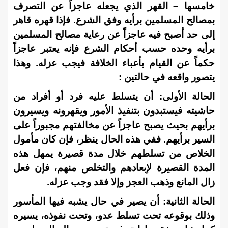
خامسها – القهر الذي يجعله عاجزاً عن التصرف
بمصالح المسلمين برأيه وفق الشرع. فإذا قهره قاهر
إلى حد أصبح فيه عاجزاً عن رعاية مصالح المسلمين
برأيه وحده حسب أحكام الشرع فإنه يعتبر عاجزاً
حكماً عن القيام بأعباء الخلافة فيجب عزله. وهذا
يتصور واقعه في حالتين :
الحالة الأولى: أن يتسلط عليه فرد أو أفراد من
حاشيته فيستبدون بتنفيذ الأمور ويقهرونه ويسيرون
برأيهم بحيث يصبح عاجزاً عن مخالفتهم مجبوراً على
السير برأيهم. ففي هذه الحال ينظر، فإن كان مأمول
الخلاص من تسلطهم خلال مدة قصيرة يمهل هذه
المدة القصيرة لإبعادهم والتخلص منهم، فإن فعل
زال المانع وذهب العجز وإلا فقد وجب عزله.
الحالة الثانية: أن يصير في حال يشبه فيها المأسور
وذلك بوقوعه تحت تسلط عدو، وتحت نفوذه، يسيره