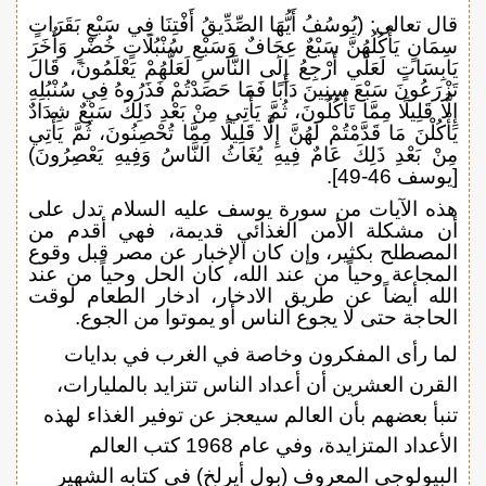
قال تعالى: (يُوسُفُ أَيُّهَا الصِّدِّيقُ أَفْتِنَا فِي سَبْعِ بَقَرَاتٍ
سِمَانٍ يَأْكُلُهُنَّ سَبْعٌ عِجَافٌ وَسَبْعِ سُنْبُلَاتٍ خُضْرٍ وَأُخَرَ
يَابِسَاتٍ لَعَلِّي أَرْجِعُ إِلَى النَّاسِ لَعَلَّهُمْ يَعْلَمُونَ، قَالَ
تَزْرَعُونَ سَبْعَ سِنِينَ دَأَبًا فَمَا حَصَدْتُمْ فَذَرُوهُ فِي سُنْبُلِهِ
إِلَّا قَلِيلًا مِمَّا تَأْكُلُونَ، ثُمَّ يَأْتِي مِنْ بَعْدِ ذَلِكَ سَبْعٌ شِدَادٌ
يَأْكُلْنَ مَا قَدَّمْتُمْ لَهُنَّ إِلَّا قَلِيلًا مِمَّا تُحْصِنُونَ، ثُمَّ يَأْتِي
مِنْ بَعْدِ ذَلِكَ عَامٌ فِيهِ يُغَاثُ النَّاسُ وَفِيهِ يَعْصِرُونَ)
[يوسف 46-49].
هذه الآيات من سورة يوسف عليه السلام تدل على
أن مشكلة الأمن الغذائي قديمة، فهي أقدم من
المصطلح بكثير، وإن كان الإخبار عن مصر قبل وقوع
المجاعة وحياً من عند الله، كان الحل وحياً من عند
الله أيضاً عن طريق الادخار، ادخار الطعام لوقت
الحاجة حتى لا يجوع الناس أو يموتوا من الجوع.
لما رأى المفكرون وخاصة في الغرب في بدايات
القرن العشرين أن أعداد الناس تتزايد بالمليارات،
تنبأ بعضهم بأن العالم سيعجز عن توفير الغذاء لهذه
الأعداد المتزايدة، وفي عام 1968 كتب العالم
البيولوجي المعروف (بول أيرلخ) في كتابه الشهير