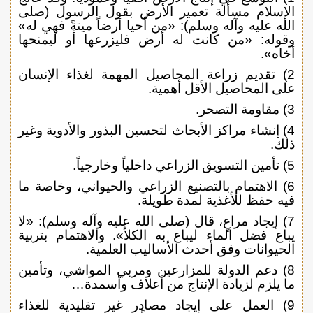
الإسلام مسألة تعمير الأرض بقول الرسول (صلى
الله عليه وآله وسلم): «من أحيا أرضاً ميتةً فهي له»
وقوله: «من كانت له أرض فليزرعها أو ليمنحها
أخاه».
2) تقديم زراعة المحاصيل المهمة لغذاء الإنسان
على المحاصيل الأقل أهمية.
3) مقاومة التصحر.
4) إنشاء مراكز الأبحاث لتحسين البذور والأدوية وغير
ذلك.
5) تأمين التسويق الزراعي داخلياً وخارجياً.
6) الاهتمام بالتصنيع الزراعي والحيواني، وخاصة ما
فيه حفظ للأغذية لمدة طويلة.
7) إيجاد مراعٍ، قال (صلى الله عليه وآله وسلم): «لا
يباع فضل الماء ليباع به الكلأ». والاهتمام بتربية
الحيوانات وفق أحدث الأساليب العلمية.
8) دعم الدولة للمزارعين ومربي المواشي، وتأمين
ما يلزم لزيادة الإنتاج من أعلاف وأسمدة…
9) العمل على إيجاد مصادر غير تقليدية للغذاء