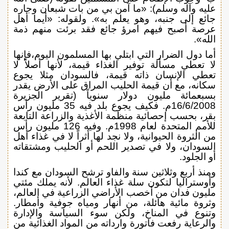
عليه وآله وسلم): «ما آمن بي من بات شبعان وجاره
جائع إلى جنبه، وهو يعلم به». ولقوله: «أيما أهل
عرصة أصبح فيهم امرؤ جائع فقد برئت منهم ذمة
الله».
أما دول الضرار التي ابتلي بها المسلمون اليوم،فإنها
لا تعطي مسألة توفير الغذاء قيمة، لأنها أصلاً لا
تعطي الإنسان ذاته قيمة، فالسودان مثلا يجوع
سكانه، مع أن قيمة الحليب المراق على الأرض يقدر
بسبعمائة مليون دولار سنوياً (تقرير الجزيرة
16/6/2008م. فكيف يجوع بلد فيه 35 مليون رأس
بقر، بحسب إحصائية منظمة الأغذية والزراعة التابعة
للأمم المتحدة لعام 1998م. وفيه 126 مليون رأس
من الثروة الحيوانية، ولا نجد لها أثراً لا في غذاء أهل
السودان، ولا في تصدير اللحم أو الحليب ومشتقاته
أو الجلود.
ومنذ أربع وثلاثين سنة والفاو ترشح السودان مع كندا
وأوستراليا لتكون سلة غذاء العالم. لأنه يملك مئتي
مليون فدان من أخصب الأراضي الزراعية في العالم،
وثروة مائية هائلة، من أنهار ومياه جوفية وأمطار.
وتنوع في المناخ، ولكن سوء السياسة والإدارة
والرعاية رفعت فاتورة وارداته من المواد الغذائية من