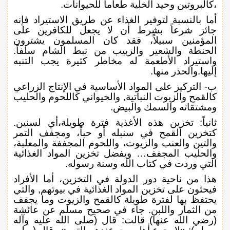
،كالبروتين وحيد الخلية طعاماً للحيوانات.
أما بالنسبة لتوفير الغذاء عن طريق الاستيراد فإنه
جائز شرعاً بشرط أن لا يجعل للكافرين على
المؤمنين سبيلاً، فقد كان المسلمون يشترون
الحنطة والشعير والزبيب من نبط الشام سلفاً.
واستيراد الأطعمة له مخاطر كثيرة يجب التنبه
إليها.والحذر منها.
ب- التركيز على المواد الأساسية في الإنتاج الزراعي
كالقمح والزيوت النباتية, والحيواني كاللحوم والحليب
ومشتقاته والسمك والبيض.
ثانياً: تخزين هذه الأغذية فترة طويلة،أي لسنين.
كتخزين القمح في سنبله أو حباً، ومجفف التمر
والتين والعنب والزيوت، واللحوم المجففة والمعلبة،
والحليب المجفف… ويفضل تخزين المواد الغذائية
التي وردت في كتاب الله وسنة رسوله.
هذا من ناحية دور الدولة في التخزين، أما الأفراد
فيحثون على تخزين المواد الغذائية في بيوتهم, والتي
يحتفظ بها لفترة طويلة كالقمح والزيوت وما يجفف
من الثمار واللبن. جاء في صحيح مسلم عن عائشة
(رضي الله عنها) قالت: قال (صلى الله عليه وآله