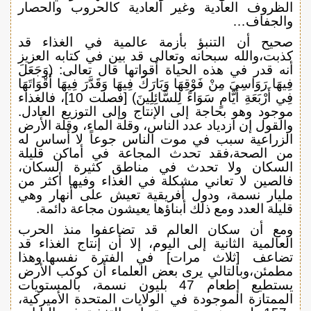
الظروف العادية وغير العادية كالحروب والحصار
والجفاف…
صحيح أن التنبؤ بأزمة عالمية في الغذاء قد
كذبت،والله سبحانه وتعالى قد بين في كتابه العزيز
أنه قدر في هذه الحياة أقواتها قال تعالى: (وَجَعَلَ
فِيهَا رَوَاسِيَ مِنْ فَوْقِهَا وَبَارَكَ فِيهَا وَقَدَّرَ فِيهَا أَقْوَاتَهَا
فِي أَرْبَعَةِ أَيَّامٍ سَوَاءً لِلسَّائِلِينَ) [فصلت 10]، فالغذاء
موجود وهو بحاجة إلى الإنتاج وإلى التوزيع العادل.
والقول إن ازدياد عدد الناس، وقلة الماء، وقلة الأرض
الزراعية سبب في موت الناس جوعاً لا أساس له
من الصحة،فقد تحدث المجاعة في أماكن قليلة
السكان ولا تحدث في مناطق كثيرة السكان،
فالصين لا تعاني مشكلة في الغذاء وفيها أكثر من
مليار نسمة، ودول أفريقية تعيش على أنهار وهي
قليلة العدد ومع ذلك أبناؤها يعيشون مجاعة دائمة.
ومع أن سكان العالم قد تضاعفوا منذ الحرب
العالمية الثانية إلى اليوم، إلا أن إنتاج الغذاء قد
تضاعف [ثلاث مرات] في الفترة نفسها.وهذا
مطمئن،وبالتالي يرى بعض العلماء أن كوكب الأرض
يستطيع إطعام 47 بليون نسمة، بالمستويات
الممتازة الموجودة في الولايات المتحدة الأميركية،