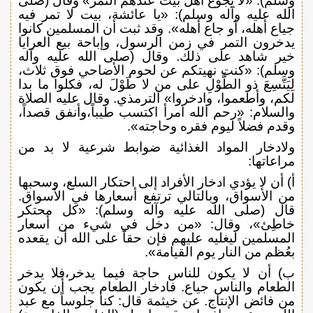
وسلم): «لا يجوع أهل بيت عندهم التمر» وقال (صلى
الله عليه وآله وسلم): «يا عائشة، بيت لا تمر فيه
جياع أهله، أو جاع أهله». وقد ثبت أن المسلمين كانوا
يدخرون التمر في زمن الرسول، وإباحة بيع العرايا
خير شاهد على ذلك. وقال (صلى الله عليه وآله
وسلم): «كنت نهيتكم عن لحوم الأضاحي فوق ثلاث،
لِيَتَّسِعَ ذو الطَّوْلِ على من لا طَوْلَ له، فكلوا ما بدا
لكم، وأطعموا، وادخروا» الترمذي. وقال عليه الصلاة
والسلام: «رحم الله امرأ اكتسب طيباً،وأنفق قصداً،
وقدم فضلاً ليوم فقره وحاجته».
ولادخار المواد الغذائية ضوابط شرعية لا بد من
مراعاتها:
أ) أن لا يؤدي ادخار الأفراد إلى احتكار السلع، وسحبها
من الأسواق، وبالتالي ترتفع أسعارها في الأسواق.
قال (صلى الله عليه وآله وسلم): «كل محتكر
خاطِئ»، وقال: «من دخل في شيء من أسعار
المسلمين ليغليه عليهم فإن حقاً على الله أن يقعده
بعُظم من النار يوم القيامة».
ب) أن لا يكون للناس حاجة فيما يدخر،فلا يدخر
الطعام والناس جياع. فادخار الطعام يجب أن يكون
من فائض الإنتاج. عن خيثمة قال: كنا جلوساً مع عبد