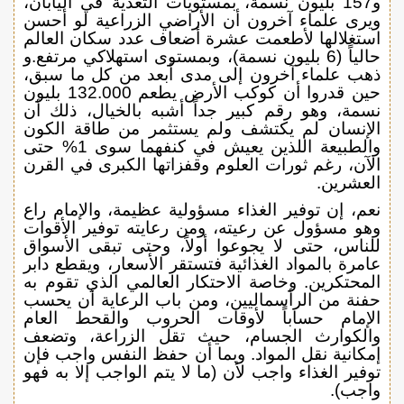
و157 بليون نسمة، بمستويات التغذية في اليابان،
ويرى علماء آخرون أن الأراضي الزراعية لو أحسن
استغلالها لأطعمت عشرة أضعاف عدد سكان العالم
حالياً (6 بليون نسمة)، وبمستوى استهلاكي مرتفع.و
ذهب علماء آخرون إلى مدى أبعد من كل ما سبق،
حين قدروا أن كوكب الأرض يطعم 132.000 بليون
نسمة، وهو رقم كبير جداً أشبه بالخيال، ذلك أن
الإنسان لم يكتشف ولم يستثمر من طاقة الكون
والطبيعة اللذين يعيش في كنفهما سوى 1% حتى
الآن، رغم ثورات العلوم وقفزاتها الكبرى في القرن
العشرين.
نعم، إن توفير الغذاء مسؤولية عظيمة، والإمام راع
وهو مسؤول عن رعيته، ومن رعايته توفير الأقوات
للناس، حتى لا يجوعوا أولاً، وحتى تبقى الأسواق
عامرة بالمواد الغذائية فتستقر الأسعار، ويقطع دابر
المحتكرين. وخاصة الاحتكار العالمي الذي تقوم به
حفنة من الرأسماليين، ومن باب الرعاية أن يحسب
الإمام حساباً لأوقات الحروب والقحط العام
والكوارث الجسام، حيث تقل الزراعة، وتضعف
إمكانية نقل المواد. وبما أن حفظ النفس واجب فإن
توفير الغذاء واجب لأن (ما لا يتم الواجب إلا به فهو
واجب).