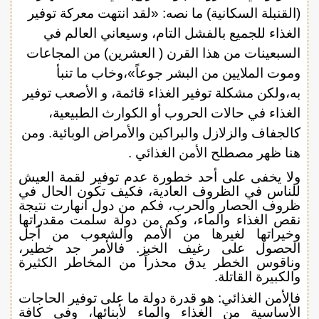
(القنبلة السكانية) ما نصه: «لقد انتهت معركة توفير
الغذاء للجميع بالفشل التام، وسيعاني العالم في
السبعينات من هذا القرن ( العشرين) من المجاعات
وموت الملايين من البشر جوعاً»،وخاب ما تنبأ
به،ولكن مشكلة توفير الغذاء قائمة، و الأصعب توفير
الغذاء في حالات الحروب أو الكوارث الطبيعية،
كالجفاف والزلازل والبراكين والأمراض الوبائية. ومن
هنا ظهر مصطلح الأمن الغذائي .
ولا يخفى على أحد خطورة عدم توفير لقمة العيش
للناس في الظروف العادية، فكيف تكون الحال في
ظروف الحصار والحرب، فكم من دول انهارت نتيجة
نقص الغذاء والماء، وكم من دولة سلمت مقدراتها
وخيراتها لغيرها من الأمم والشعوب من أجل
الحصول على رغيف الخبز. فالأمر جد خطير،
وناقوس الخطر يدق محذراً من المخاطر الكثيرة
والكبيرة القاتلة.
فالأمن الغذائي: هو قدرة دولة ما على توفير الحاجات
الأساسية من الغذاء والماء لأبنائها، وفي كافة