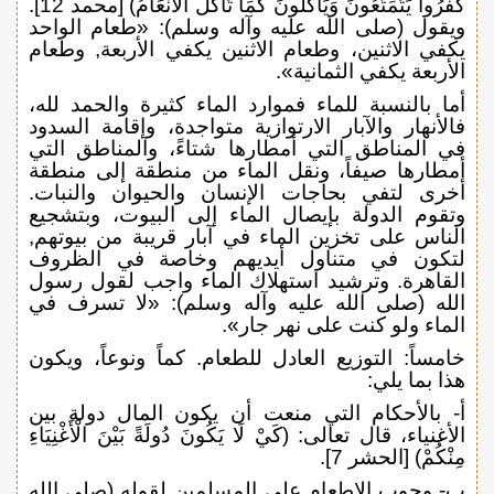
كَفَرُوا يَتَمَتَّعُونَ وَيَأْكُلُونَ كَمَا تَأْكُلُ الْأَنْعَامُ) [محمد 12].
ويقول (صلى الله عليه وآله وسلم): «طعام الواحد
يكفي الاثنين، وطعام الاثنين يكفي الأربعة, وطعام
الأربعة يكفي الثمانية».
أما بالنسبة للماء فموارد الماء كثيرة والحمد لله،
فالأنهار والآبار الارتوازية متواجدة، وإقامة السدود
في المناطق التي أمطارها شتاءً، والمناطق التي
أمطارها صيفاً، ونقل الماء من منطقة إلى منطقة
أخرى لتفي بحاجات الإنسان والحيوان والنبات.
وتقوم الدولة بإيصال الماء إلى البيوت، وبتشجيع
الناس على تخزين الماء في آبار قريبة من بيوتهم,
لتكون في متناول أيديهم وخاصة في الظروف
القاهرة. وترشيد استهلاك الماء واجب لقول رسول
الله (صلى الله عليه وآله وسلم): «لا تسرف في
الماء ولو كنت على نهر جار».
خامساً: التوزيع العادل للطعام. كماً ونوعاً، ويكون
هذا بما يلي:
أ- بالأحكام التي منعت أن يكون المال دولة بين
الأغنياء، قال تعالى: (كَيْ لَا يَكُونَ دُولَةً بَيْنَ الْأَغْنِيَاءِ
مِنْكُمْ) [الحشر 7].
ب- وجوب الإطعام على المسلمين لقوله (صلى الله