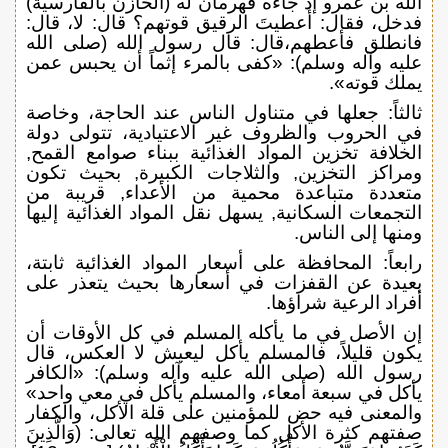
الله بن عمرو إذ جاءه قهرمان له (الخازن بالفارسية)
فدخل، فقال: أعطيتَ الرقيق قوتهم؟ قال: لا، قال:
فانطلق فأعطهم،قال: قال رسول الله (صلى الله
عليه وآله وسلم): «كفى بالمرء إثماً أن يحبس عمن
يملك قوته».
ثالثاً: جعلها في متناول الناس عند الحاجة، وخاصة
في الحروب والظروف غير الاعتيادية، تتولى دولة
الخلافة تخزين المواد الغذائية ببناء صوامع القمح,
ومراكز التخزين, والثلاجات الكبيرة, بحيث تكون
متعددة متباعدة محمية من الأعداء, قريبة من
التجمعات السكانية, يسهل نقل المواد الغذائية إليها
ومنها إلى الناس.
رابعاً: المحافظة على أسعار المواد الغذائية ثابتة،
بعيدة عن القفزات في أسعارها بحيث يتعذر على
أفراد الرعية شراؤها.
إن الأصل في ما يأكله المسلم في كل الأوقات أن
يكون قليلاً، فالمسلم يأكل ليعيش لا العكس، قال
رسول الله (صلى الله عليه وآله وسلم): «الكافر
يأكل في سبعة أمعاء، والمسلم يأكل في معي واحد»
والمعنى فيه حض للمؤمنين على قلة الأكل، والكفار
صفتهم كثرة الأكل كما وصفهم الله تعالى: (وَالَّذِينَ