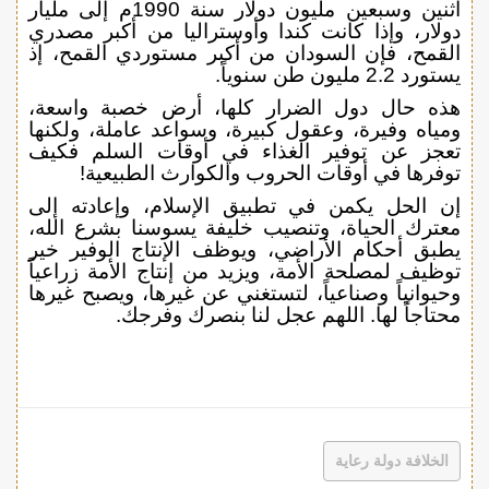
اثنين وسبعين مليون دولار سنة 1990م إلى مليار
دولار، وإذا كانت كندا وأوستراليا من أكبر مصدري
القمح، فإن السودان من أكبر مستوردي القمح، إذ
يستورد 2.2 مليون طن سنوياً.
هذه حال دول الضرار كلها، أرض خصبة واسعة،
ومياه وفيرة، وعقول كبيرة، وسواعد عاملة، ولكنها
تعجز عن توفير الغذاء في أوقات السلم فكيف
توفرها في أوقات الحروب والكوارث الطبيعية!
إن الحل يكمن في تطبيق الإسلام، وإعادته إلى
معترك الحياة، وتنصيب خليفة يسوسنا بشرع الله،
يطبق أحكام الأراضي، ويوظف الإنتاج الوفير خير
توظيف لمصلحة الأمة، ويزيد من إنتاج الأمة زراعياً
وحيوانياً وصناعياً، لتستغني عن غيرها، ويصبح غيرها
محتاجاً لها. اللهم عجل لنا بنصرك وفرجك.
الخلافة دولة رعاية