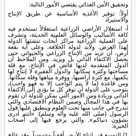
وتحقيق الأمن الغذائي يقتضي الأمور التالية:
أولاً: توفير الأغذية الأساسية عن طريق الإنتاج
والاستيراد
أ- استغلال الأراضي الزراعية استغلالاً تستخدم فيه
كافة الأساليب والوسائل العلمية الحديثة، وتشرف
على العملية الزراعية مراكز أبحاث تنشئها الدولة
لهذا الغرض. ولابد لدولة الخلافة، وعلى أية بقعة
أرض، أن تزيد من الإنتاج الزراعي والحيواني حتى
يحصل الاكتفاء الذاتي بل ويزيد. ومن الملاحظ أن
الدول المتقدمة لديها فائض في الإنتاج، مع قلة
مساحتها وكثرة سكانها. والدول الفقيرة لا إنتاج لها
يكفيها، مع كثرة أراضيها، ووفرة مياهها وقلة سكانها.
ومن قاعدة (ما لا يتم الواجب إلا به فهو واجب)،
يتوجب على الدولة أن توفر كل ما يؤدي إلى الاكتفاء
الذاتي وزيادة.ومن الأمور التي يمكن للدولة أن تقوم
بها في هذا المجال وضمن النظام الاقتصادي والتي
تندرج في جانب منها تحت العلوم وينطبق عليها قول
الرسول (صلى الله عليه وآله وسلم): «أنتم أدرى
بشؤون دنياكم», والتي يرجع فيها إلى أصحاب
الخبرة:
1) التوسع في إنتاج الأرض أفقياً وعمودياً. وقد عالج