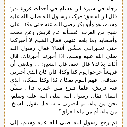
وجاء في سيرة ابن هشام في أحداث غزوة بدر:
قال ابن اسحق: «ركب رسـول الله صلى الله عليه
وسلم، هو وأبو بكر رضي الله عنه حتى وقف على
شيخ من العرب، فسـأله عن قريش وعن محمد
وأصحابه وما بلغه عنهم، فقال الشيخ لا أخبركما
حتى تخـبرانـي مـمَّـن أنتما؟ فقال رسول الله
صلى الله عليه وسلم، إذا أخبرتنا أخبرناك. قال
أذاك بذاك؟ قال: نعم. قال الشيخ: … وبلغني أن
قريشاً خرجوا يوم كذا وكذا، فإن كان الذي أخبرني
صدقني، فهم اليوم بمكان كذا وكذا للمكان الذي
فيه قريش، فلما فـرغ مـن خـبره قال: ممـَّن
أنتما؟ فقال رسول الله صلى الله عليه وسلم،
نحن من ماء، ثم انصرف عنه، قال يقول الشيخ:
من ماء، أم من ماء العراق؟
ثم رجع رسول الله صلى الله عليه وسلم، إلى