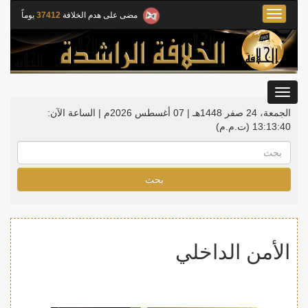
Toggle
مضى على هدم الخلافة
37412
يوماً
navigation
Toggle
gation
الجمعة، 24 صفر 1448هـ | 07 أغسطس 2026م |
الساعة الآن:
13:13:41
(ت.م.م)
بحث
الأمن الداخلي