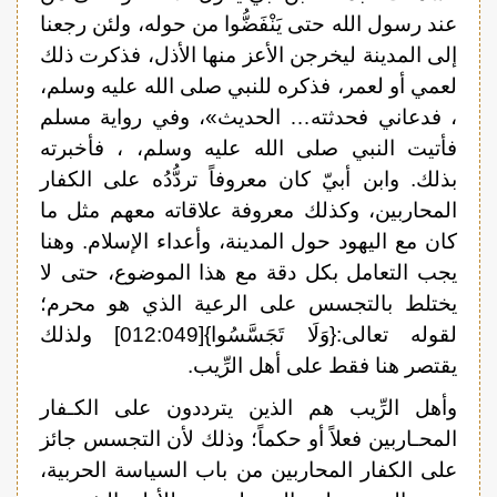
عند رسول الله حتى يَنْفَضُّوا من حوله، ولئن رجعنا
إلى المدينة ليخرجن الأعز منها الأذل، فذكرت ذلك
لعمي أو لعمر، فذكره للنبي صلى الله عليه وسلم،
، فدعاني فحدثته… الحديث»، وفي رواية مسلم
فأتيت النبي صلى الله عليه وسلم، ، فأخبرته
بذلك. وابن أبيّ كان معروفاً تردُّدُه على الكفار
المحاربين، وكذلك معروفة علاقاته معهم مثل ما
كان مع اليهود حول المدينة، وأعداء الإسلام. وهنا
يجب التعامل بكل دقة مع هذا الموضوع، حتى لا
يختلط بالتجسس على الرعية الذي هو محرم؛
لقوله تعالى:{وَلَا تَجَسَّسُوا}[012:049] ولذلك
يقتصر هنا فقط على أهل الرِّيب.
وأهل الرِّيب هم الذين يترددون على الكـفار
المحـاربين فعلاً أو حكماً؛ وذلك لأن التجسس جائز
على الكفار المحاربين من باب السياسة الحربية،