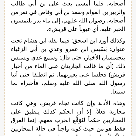
أصحابه، فلما أمسى بعث على بن أبي طالب
والزبير بن العوام وسعد بن أبي وقاص في نفر من
أصحابه، رضوان الله عليهم، إلى ماء بدر يلتمسون
الخبر عليه، أي عيوناً على قريش».
وكذلك أورد ابن اسحق: فيما نقله ابن هشام تحت
عنوان: بَسْبس ابن عمرو وعدي بن أبي الزغباء
يتجسسان الأخبار، حتى قال: وسمع عدي وبسبس
ذلك (أي ما قالت الجاريتان على الماء من أخبار
قريش) فجلسا على بعيريهما، ثم انطلقا حتى أتيا
رسول الله صلى الله عليه وسلم، فأخبراه بما
سمعا.
وهذه الأدلة وإن كانت تجاه قريش، وهي كانت
محاربة فعلاً، إلا أن الحكم كذلك ينطبق على
المحاربين حكماً لتَوَقُّع الحرب معهم. إنما الفرق
فقط هو من حيث كونه واجباً في حالة المحاربين