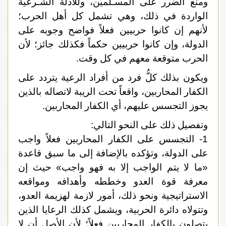
ومنع الضرر على المسـلمين، وللأدلة الشـرعية
الواردة في ذلك، وهي تشمل كل أهل الحرب؛
لأنهم إن كانوا حربيين فعلاً فواضح وجوبه على
الدولة، وإن كانوا حربيين حكماً فكذلك جائز؛ لأن
الحرب متوقعة معهم في كل وقت.
ويكون بذلك كلُّ فرد من أفراد الرعية يتردد على
الكفار المحاربين، واقعاً تحت الريبة لاتصاله بالذين
يجوز التجسس عليهم، أي الكفار المحاربين.
وتفصيل ذلك على النحو التالي:
1- التجسس على الكفار المحاربين فعلاً واجب
على الدولة، وتؤكده بالإضافة إلى ما سبق قاعدة
«ما لا يتم الواجب إلا به فهو واجب» حيث إن
معرفة قوة العدو وخططه وأهدافه ومواقعه
الاستراتيجية ونحو ذلك، أمور لازمة لهزيمة العدو،
وتتولاه دائرة الحربية، ويشمل كذلك الرعايا الذين
يتصلون بالكفار المحاربين فعلاً؛ لأن الأصل أن لا