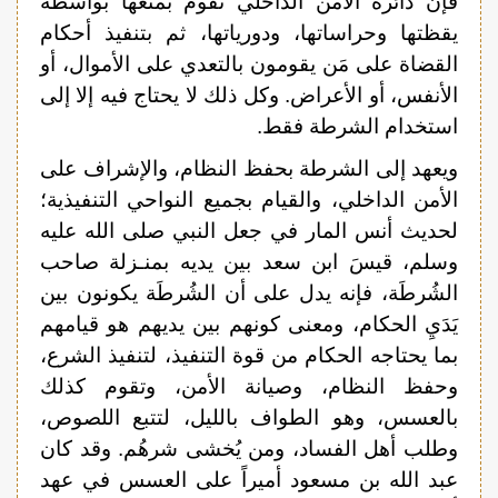
فإن دائرة الأمن الداخلي تقوم بمنعها بواسطة
يقظتها وحراساتها، ودورياتها، ثم بتنفيذ أحكام
القضاة على مَن يقومون بالتعدي على الأموال، أو
الأنفس، أو الأعراض. وكل ذلك لا يحتاج فيه إلا إلى
استخدام الشرطة فقط.
ويعهد إلى الشرطة بحفظ النظام، والإشراف على
الأمن الداخلي، والقيام بجميع النواحي التنفيذية؛
لحديث أنس المار في جعل النبي صلى الله عليه
وسلم، قيسَ ابن سعد بين يديه بمنـزلة صاحب
الشُرطَة، فإنه يدل على أن الشُرطَة يكونون بين
يَدَيِ الحكام، ومعنى كونهم بين يديهم هو قيامهم
بما يحتاجه الحكام من قوة التنفيذ، لتنفيذ الشرع،
وحفظ النظام، وصيانة الأمن، وتقوم كذلك
بالعسس، وهو الطواف بالليل، لتتبع اللصوص،
وطلب أهل الفساد، ومن يُخشى شرهُم. وقد كان
عبد الله بن مسعود أميراً على العسس في عهد