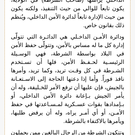
يكون تابعاً للوالي من حيث التنفيذ، ولكنه يكون
من حيث الإدارة تابعاً لدائرة الأمن الداخلي، ويُنظم
ذلك بقانون خاص.
ودائرة الأمـن الداخـلي هي الدائـرة التي تتولّى
إدارة كل ما له مساس بالأمن، وتتولّى حفظ الأمن
في البلاد بواسطة الشرطة، فهي الوسـيلة
الرئيسـية لحـفـظ الأمن، فلها أن تسـتخدم
الشـرطة في كل وقـت تريد، وكما تريد، وأمرها
نافذ فوراً. وأما إذا دعتها الحاجة إلى الاسـتعـانة
بالجيش، فإن عليها أن ترفع الأمر للخـليفة، وله أن
يأمر الجيش بـإعانة دائرة الأمن الداخلي، أو
بـإمدادها بقوات عسـكرية لمـسـاعدتها في حفظ
الأمـن، أو أي أمـر يراه، وله أن يرفض طلبها،
ويأمرها بالاكتفاء بالشرطة.
وتتكون الشرطة من الرجال البالغين ممن يحملون