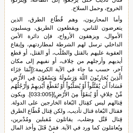
الخروج، وحمل السلاح.
وأما المحاربون، وهم قُطّاع الطرق، الذين
يتعرضون للناس، ويقطعون الطريق، ويسلبون
الأموال، ويزهقون الأرواح، فإن دائرة الأمن
الداخلي ترسل لهم الشرطة لمطاردتهم، وإيقاع
العقوبة عليهم بالقتل والصَّلْب، أو القتل، أو قطع
أيديهم وأرجلهم من خِلاف، أو نفيهم إلى مكان
آخر، حسب ما جاء في الآية الكريمة:{إِنَّمَا جَزَاء
الَّذِينَ يُحَارِبُونَ اللّهَ وَرَسُولَهُ وَيَسْعَوْنَ فِي الأَرْضِ
فَسَاداً أَن يُقَتَّلُواْ أَوْ يُصَلَّبُواْ أَوْ تُقَطَّعَ أَيْدِيهِمْ وَأَرْجُلُهُم
مِّنْ خِلافٍ أَوْ يُنفَوْاْ مِنَ الأَرْضِ}[033:005]. ويكون
قِتالهم ليس كقِتال البُغاة الخارجين على الدولة.
فقتال البُغاة قتال تأديب، ولكن قِتال قُطّاع الطرق
قِتال قَتْل وصَلب، يقاتلون مُقبلين ومُدْبرين،
ويُعامَلون كما ورد في الآية. فمَنْ قَتَلَ وأخذ المال