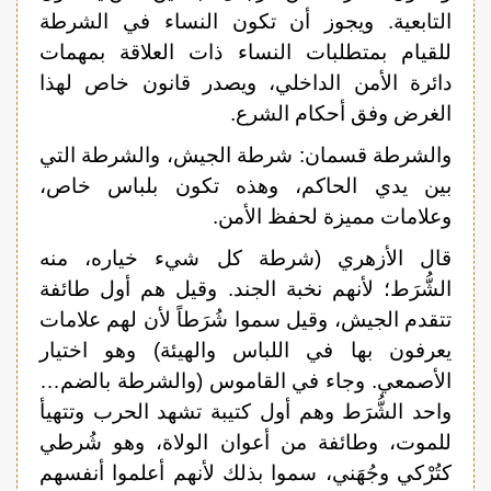
التابعية. ويجوز أن تكون النساء في الشرطة
للقيام بمتطلبات النساء ذات العلاقة بمهمات
دائرة الأمن الداخلي، ويصدر قانون خاص لهذا
الغرض وفق أحكام الشرع.
والشرطة قسمان: شرطة الجيش، والشرطة التي
بين يدي الحاكم، وهذه تكون بلباس خاص،
وعلامات مميزة لحفظ الأمن.
قال الأزهري (شرطة كل شيء خياره، منه
الشُّرَط؛ لأنهم نخبة الجند. وقيل هم أول طائفة
تتقدم الجيش، وقيل سموا شُرَطاً لأن لهم علامات
يعرفون بها في اللباس والهيئة) وهو اختيار
الأصمعي. وجاء في القاموس (والشرطة بالضم…
واحد الشُّرَط وهم أول كتيبة تشهد الحرب وتتهيأ
للموت، وطائفة من أعوان الولاة، وهو شُرطي
كتُرْكي وجُهَني، سموا بذلك لأنهم أعلموا أنفسهم