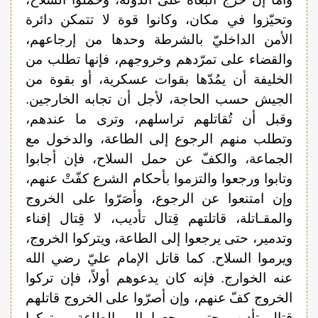
وتحيّزوا في مكان، وكانوا قوة لا تتمكن دائرة
الأمن الداخليّ بالشرطة وحدها من إرجاعهم،
والقضاء على تمرّدهم وخروجهم، فإنها تطلب من
الخليفة أن يمُدّها بقوات عسكرية، أو بقوة من
الجيش حسب الحاجة، لأجل أن تجابه الخارجين.
وقبل أن تُقاتلهم تراسلهم، وترى ما عندهم،
وتطلب منهم الرجوع إلى الطاعة، والدخول مع
الجماعة، والكفّ عن حمل السلاح، فإن أجابوا
وتابوا ورجعوا والتزموا بأحكام الشرع كفّتْ عنهم،
وإن امتنعوا عن الرجوع، وأصَرّوا على الخروج
والمقـاتلة، قاتلتهم قِتال تأديب، لا قِتال إفناء
وتدمير، حتى يرجعوا إلى الطاعة، ويتركوا الخروج،
ويرموا السلاح. كما قاتل الإمام عليّ رضي الله
عنه الخوارج. فإنه كان يدعوهم أولاً، فإن تركوا
الخروج كفّ عنهم، وإن أصرّوا على الخروج قاتلهم
قتال تأديب حتى يرجعوا إلى الطاعة، ويتركوا