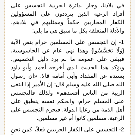
في بلادنا، وجاز لدائرة الحربية التجسس على
أفراد الرعية الذين يترددون على المسؤولين
الكفار المحاربين حكماً وممثليهم في بلادهم.
والأدلة المتعلقة بكل ما سبق هي ما يلي:
1- إن التجسس على المسلمين حرام بنص الآية
{وَلَا تَجَسَّسُوا} وهذا نهي عام عن الجاسوسية،
فيبقى على عمومه ما لم يرد دليل التخصيص.
ويؤكد هذا الحديث الذي أخرجه أحمد وأبو داود
بسنده عن المقداد وأبي أمامة قالا: «إن رسول
الله صلى الله عليه وسلم قال: إن الأمير إذا ابتغى
الريبة من الناس أفسدهم» ولذلك فالتجسس
على المسلم حرام، والحكم نفسه ينطبق على
أهل الذمة من رعايا الدولة. فيحرم التجسس على
الرعية، مسلمين كانوا أم غير مسلمين.
2- التجسس على الكفار الحربيين فعلاً، كمن نحن