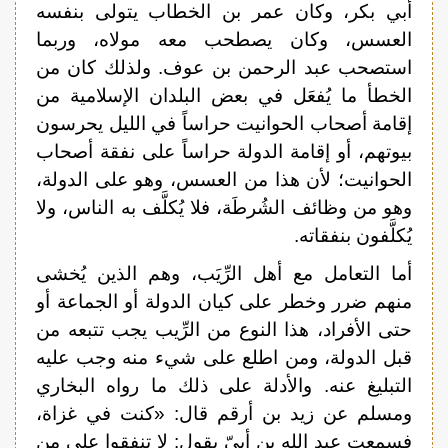
أبي بكر، وكان عمر بن الخطاب يتولى بنفسه
العسس، وكان يصطحب معه مولاه، وربما
استصحب عبد الرحمن بن عوف. ولذلك كان من
الخطأ ما يُفعَل في بعض البلدان الإسلامية من
إقامة أصحاب الحوانيت حراساً في الليل يحرسون
بيوتهم، أو إقامة الدولة حراساً على نفقة أصحاب
الحوانيت؛ لأن هذا من العسس، وهو على الدولة،
وهو من وظائف الشُرطَة، فلا يُكلَّف به الناس، ولا
يُكلَّفون بنفقاته.
أما التعامل مع أهل الرِّيَب، وهم الذين يُخشى
منهم ضرر وخطر على كيان الدولة أو الجماعة أو
حتى الأفراد، هذا النوع من الرِّيب يجب تتبعه من
قبل الدولة، ومن اطلع على شيء منه وجب عليه
التبليغ عنه. والأدلة على ذلك ما رواه البخاري
ومسلم عن زيد بن أرقم قال: «كنت في غزاة،
فسمعت عبد الله بن أبيّ يقول: لا تنفقوا على من