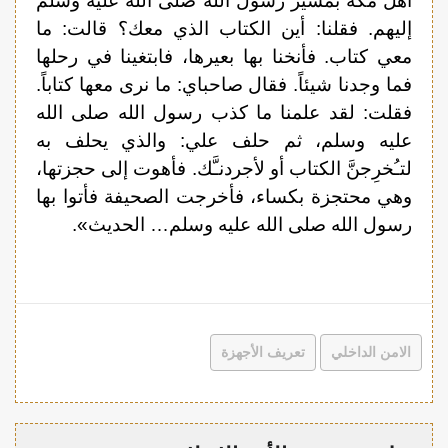
أهل مكة بمسير رسول الله صلى الله عليه وسلم
إليهم. فقلنا: أين الكتاب الذي معك؟ قالت: ما
معي كتاب. فأنخنا بها بعيرها، فابتغينا في رحلها
فما وجدنا شيئاً. فقال صاحباي: ما نرى معها كتاباً.
فقلت: لقد علمنا ما كذب رسول الله صلى الله
عليه وسلم، ثم حلف علي: والذي يحلف به
لتـُخرِجنَّ الكتاب أو لأجردنـَّك. فأهوت إلى حجزتها،
وهي محتجزة بكساء، فأخرجت الصحيفة فأتوا بها
رسول الله صلى الله عليه وسلم… الحديث».
الامن الداخلي
تعريف الأجهزة