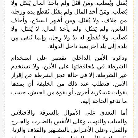
يُقتل ويُصلب. ومَنْ قَتَلَ ولم يأخذ المال يُقتَل ولا
يُصلَب. ومَنْ أخذ المال ولم يقتُل تُقطَع يده ورجله
من خِلاف، ولا يُقتَل. ومن أظهر السلاح، وأخاف
الناس، ولم يَقتُل، ولم يأخذ المال، لا يُقتَل، ولا
يُصلَب، ولا تُقطَع له يدٌ ولا رِجل، وإنما يُنفى مِن
بلده إلى بلد آخر بعيد داخل الدولة.
ودائرة الأمن الداخلي تقتصر على استخدام
الشرطة في مُحافظتها على الأمن، ولا تستخدم
غير الشرطة، إلا في حالة عجز الشرطة عن إقرار
الأمن، فتطلب عند ذلك من الخليفة أن يمدها
بقوات عسكرية أخرى، أو بقوة من الجيش، حسب
ما تدعو الحاجة إليه.
أما التعدي على الأموال بالسرقة والاختلاس
والسلب والنهب، وعلى الأنفس بالضـرب والجـرح
والقتل، وعلى الأعـراض بالتشـهير والقذف والزنا،