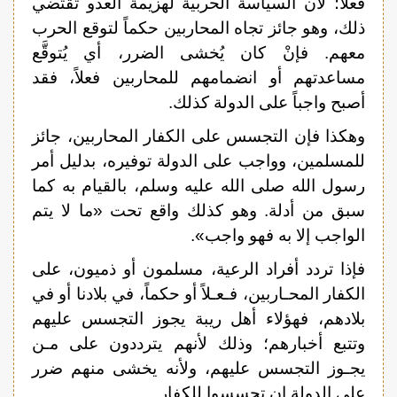
فعلاً؛ لأن السياسة الحربية لهزيمة العدو تقتضي
ذلك، وهو جائز تجاه المحاربين حكماً لتوقع الحرب
معهم. فإنْ كان يُخشى الضرر، أي يُتوقَّع
مساعدتهم أو انضمامهم للمحاربين فعلاً، فقد
أصبح واجباً على الدولة كذلك.
وهكذا فإن التجسس على الكفار المحاربين، جائز
للمسلمين، وواجب على الدولة توفيره، بدليل أمر
رسول الله صلى الله عليه وسلم، بالقيام به كما
سبق من أدلة. وهو كذلك واقع تحت «ما لا يتم
الواجب إلا به فهو واجب».
فإذا تردد أفراد الرعية، مسلمون أو ذميون، على
الكفار المحـاربين، فـعـلاً أو حكماً، في بلادنا أو في
بلادهم، فهؤلاء أهل ريبة يجوز التجسس عليهم
وتتبع أخبارهم؛ وذلك لأنهم يترددون على مـن
يجـوز التجسس عليهم، ولأنه يخشى منهم ضرر
على الدولة إن تجسسوا للكفار.