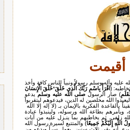
أقيمت
ه عليه وآله وسلم رسولاً ونبياً للناس كافة وأخذ
خاطبه: (
اقْرَأْ بِاسْمِ رَبِّكَ الَّذِي خَلَقَ
*
خَلَقَ الْإِنسَانَ
قَلَمِ
) صار الرسول
صلى الله عليه وسلم
يدعو
يعبدوا الله مخلصين له الدين، فيدعوهم ليتقربوا
اً بالقاعدة الفكرية بالإيمان بـ (لا إله إلا الله
ة، ويأمرهم بطاعة الله ورسوله، ولينبذوا عبادة
لله زلفى. ثم يخاطبهم بما ينـزل عليه من آيات
لُ اللَّهِ إِلَيْكُمْ جَمِيعًا
) والمتتبع لسيرة رسول الله
يرى أنه بقي ثلاث سنين يعمل سراً ويدعو من