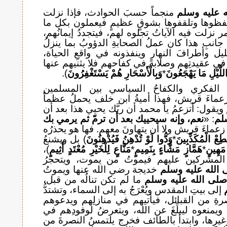
 عليه وسلم
منجماً حسبَ الحوادث، فإذا نزلت
فظوها وتلقفوها بشوقٍ عظيمٍ فيعملون بكل ما
نزلت فيه الآياتُ تجلوه لهم، فيتجددُ إيمانُهم،
انبِ هذا كان عملُ الصحابةِ الدؤوبُ بما ينزلُ
لليل وأطرافَ النهار وينفذونه في واقعِ الحياة،
 في عقيدتِهم وصلابةً في كفاحهم فلا يثنيهم عنها
للَّيْلِ مَا يَهْجَعُونَ
*
وَبِالْأَسْحَارِ هُمْ يَسْتَغْفِرُونَ
).
ُ الفكري والكفاحُ السياسي بين المسلمين
اءَ قريش، فهذا أميةُ ابن خلف يحملُ عظماً
ويقول: أتزعمُ يا محمد أن ربَّك يحيي هذا بعد أن
لم
: «
نعم، وإنه سيحييك بعد أن ترمّ ثم يرمي بك
 زعماءَ قريش ولا أن يتهاونَ معهم. فها هو يحذرُه
ُطِعْ الْمُكَذِّبِينَ
*
وَدُّوا لَوْ تُدْهِنُ فَيُدْهِنُونَ
) بل ويشنعُ
مَهِينٍ
*
هَمَّازٍ مَشَّاءٍ بِنَمِيمٍ
*
مَنَّاعٍ لِلْخَيْرِ مُعْتَدٍ أَثِيمٍ
)،
ظُ المشركين عليهم فيموتُ من يموت، ويتحجرُ
الله عليه وسلم
خديجة رضي الله عنها ويموتُ
لى الله عليه وسلم
ما لم تكن تنالُه من قبل،
إلى بيتِ المقدس ويُعْرَجُ به إلى السماء، وتشتدُّ
صرةِ من القبائل، فيأتيهم في منازلِهم ويدعوهم
 ويمنعوه ليبلِّغَ عن الله، ويتعرضُ لوفودِهم في
رِها، وابتدأ بالطائف فخرج يلتمسُ النصرةَ من