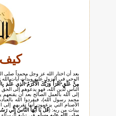
كيف 
بعد أن اختار الله عز وجل محمداً صلى الل
الوحي في النزول عليه وبدأت آيات الله ت
مِنْ عَلَقٍ
*
اقْرَأْ وَرَبُّكَ الْأَكْرَمُ
*
الَّذِي عَلَّمَ بِالْ
الناس لدين الله، فهو يدعوهم إلى الحق ل
إلى الله بالعمل الصالح بعد أن يقنعهم يقين
محمد رسول الله)، فيفردوا الله بالعباد
الأصنام التي يزعمون أنها تقربهم إلى ا
بينات من ربه: (
قُلْ يَا أَيُّهَا النَّاسُ إِنِّي رَسُو
صلى الله عليه وسلم
في تبليغ الرسالة 