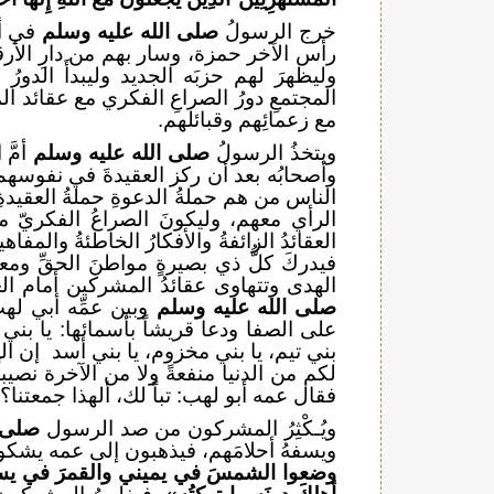
خرج الرسولُ
صلى الله عليه وسلم
في أص
رأس الآخر حمزة، وسار بهم من دارِ الأرقمِ
وليظهرَ لهم حزبَه الجديد وليبدأَ الدورُ
المجتمعِ دورُ الصراعِ الفكري مع عقائد ا
مع زعمائِهم وقبائلهم.
ويتخذُ الرسولُ
صلى الله عليه وسلم
أمَّ
وأصحابُه بعد أن ركز العقيدةَ في نفوسهم
الناس من هم حملةُ الدعوةِ حملةُ العقيدةِ 
الرأي معهم، وليكونَ الصراعُ الفكريّ مح
العقائدُ الزائفةُ والأفكارُ الخاطئةُ والمفا
فيدركَ كلُّ ذي بصيرةٍ مواطنَ الحقِّ ومعا
الهدى وتتهاوى عقائدُ المشركين أمام العقي
صلى الله عليه وسلم
وبين عمِّه أبي ل
على الصفا ودعا قريشاً بأسمائها: يا بني 
بني تيم، يا بني مخزوم، يا بني أسد إن الل
لكم من الدنيا منفعةً ولا من الآخرة نصيباً
فقال عمه أبو لهب: تباً لك، ألهذا جمعتنا؟ 
ويُـكْثِرُ المشركون من صد الرسول
صلى ا
ويسفهُ أحلامَهم، فيذهبون إلى عمه يشكون
وضعوا الشمسَ في يميني والقمرَ في يساري