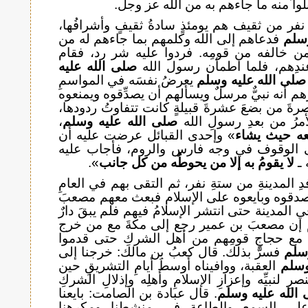
لوا منه ما جاءهم به من الله عز وجل.
فر من ثقيف هم يومئذٍ سادةُ ثقيفٍ وأشرافُها،
وسلم
فدعاهم إلى الله وكلمهم بما جاءهم له من
من خالفه من قومِه. فردوا عليه شر رد، فقام
دِهم، فلما اطمأن رسول الله
صلى الله عليه
صلى الله عليه وسلم
يعرضُ نفسَه في المواسمِ
هم أنه نبيٌّ مرسلٌ ويسألهم أن يصدِّقوه ويمنعوه
رةَ من بضعَ عشرةَ قبيلةٍ كانت تتفاوتُ ردودها،
مرُ من بعدِ رسولِ الله
صلى الله عليه وسلم
،
ضعه حيث يشاء
» وإحدى القبائل عرضت عليه أن
لى الوقوف في وجه فارس والروم، فأجاب عليه
 ـ
لا يقومُ به إلا من يحوطُه من كل جانب
».
ِ المدينةِ من ستةِ نفر، ثم التقى بهم في العامِ
به وصدقوه وبايعوه على الإسلام فبعث معهم مصعبَ
ي المدينة حتى انتشر الإسلامُ فيهم فلم يبقَ دارٌ
م، ثم إن مصعبَ بن عمير رجع إلى مكةَ مع من خرج
 مع حجاجِ قومِهم من أهل الشركِ حتى قدموا
سلم
فسرَّ بذلك. قال كعبُ بن مالك: خرجنا إلى
وسلم
العقبة، ووافيناه أوسطَ أيامِ التشريقِ حين
رِ لنبيِّه وإعزازِ الإسلامِ وأهلِه وإذلالِ الشركِ
الله عليه وسلم
. قال عبادة بن الصامت: بايعنا
ى السمعِ والطاعةِ في منشطِنا ومكرهِنا