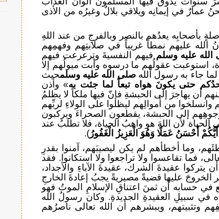
َ سنوات يذوقُ فيها المسلمون ألوانَ العذاب
نُ عمارٌ في إيمانِه ويلاقي بلالٌ وغيرُه من الأذى
ةٍ بأصحابِه يعدُهم بالنصر وبالفرجِ من عند اللهِ
 الله عليهم نمطاً غريباً في صلابتِهم وفهمِهم
الله عليه وسلم
فيهم النفسيةَ وترعرعت فيهم
ة، استوعبت عقولُهم ما درسوه وأبت ميولُهم إلا
 لما جاء به رسول الله
صلى الله عليه وسلم
حيث
حدُكم حتى يكونَ هواه تبعاً لما جئت به
» وأذن
م أن يهاجرَ إلى الحبشةِ فإنّ فيها ملكاً لا يظلمُ
وانسلخوا من أموالِهم ليظلوا على الولاءِ لربِّهم
 وجوهِهم إلى الحبشة، يقطعون الصحراءَ ويركبون
الحياة لأن اللهَ هو واهبُ الحياة، فلا تطلبُ عند
أَيُّكُمْ أَحْسَنُ عَمَلًا وَهُوَ الْعَزِيزُ الْغَفُورُ
).
َهم، وما أخطأهم لم يكن ليصيبَهم، آمنوا بقدرِ
الى، فما تقاعسوا ولا تراجعوا ولا استكانوا. فقد
يتركوا عقيدةَ الشرك، عقيدةَ الآباءِ والأجداد،
لخروجَ عليها قضيةً مصيريةً يجبُ إعادةَ الخارجِ
ع في حسابه أن ثمنَ اعتناقِ الإسلامِ الموتُ فهو
في سبيلِ العقيدةِ الجديدةِ. وكان رسولُ الله
م وتثبيتهم، ويبشرهم أن الله تعالى ناصرُهم