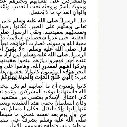
والمشركين على طغيانِهم وتجبُّرهم عشر
ويموتُ ياسرٌ وزوجتُه تحت التعذيبِ ويُمْتح
وألوانِ العذابِ ما لا يُحتمل.
ظل الرسولُ
صلى الله عليه وسلم
على صل
تعالى ويحثّهم على الصبر، فكانوا رضوانُ
وتمسكِهم بعقيدتهم. ونمّى الرسول
صلى 
العقلية، حتى غدوا شخصياتٍ إسلاميةً فذّ
محبةَ اللهِ ورسولِه، فصارت أهواؤهم تبعاً
قال
صلى الله عليه وسلم
: «
لا يؤمنُ أ
الرسول
صلى الله عليه وسلم
لمن أراد منه
عنده أحد، فهجروا ديارَهم لينجوا بعقيدتهم 
وتركوا أهلَهم لمقدورِ الله، وهاموا على
البحرَ هؤلاء المؤمنون كانوا لا يخشون على 
غيره: (
الَّذِي خَلَقَ الْمَوْتَ وَالْحَيَاةَ لِيَبْلُوَكُمْ 
كانوا يؤمنون أن ما أصابهم لم يكن ليخطئ
الله فاستهانوا بوعيدِ المشركين لوعدِه تع
كان اعتناق الإسلام يقتضي من معتنقيه أن 
وكان السلطانُ يحمي هذه العقيدة، ويعتبر ا
عنها إليها وإلا فليقتل. فكان المسلمُ يض
من أول يوم يعد نفسه لتحملِ ما سيلقاه 
صلى الله عليه وسلم
يشرفُ على تثقيفِه
ومظهرُ دينِه، فتطفح نفوسهم بالأمل.