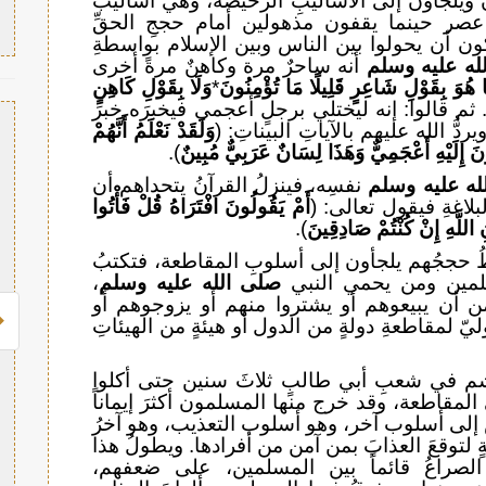
ويلجأون إلى الأساليبِ الرخيصة، وهي أساليبُ
صر حينما يقفون مذهولين أمام حججِ الحقِّ
ون أن يحولوا بين الناس وبين الإسلام بواسطةِ
له عليه وسلم
أنه ساحرٌ مرة وكاهنٌ مرةً أخرى
 هُوَ بِقَوْلِ شَاعِرٍ قَلِيلًا مَا تُؤْمِنُونَ
*
وَلَا بِقَوْلِ كَاهِنٍ
. ثم قالوا: إنه ليختلي برجلٍ أعجمي فيخبرَه خبرَ
ُّ الله عليهم بالآياتِ البيناتِ: (
وَلَقَدْ نَعْلَمُ أَنَّهُمْ
ونَ إِلَيْهِ أَعْجَمِيٌّ وَهَذَا لِسَانٌ عَرَبِيٌّ مُبِينٌ
).
له عليه وسلم
نفسِه، فينزلُ القرآنُ يتحداهم أن
لاغةِ فيقول تعالى: (
أَمْ يَقُولُونَ افْتَرَاهُ قُلْ فَأْتُوا
للَّهِ إِنْ كُنْتُمْ صَادِقِينَ
).
 حججُهم يلجأون إلى أسلوبِ المقاطعة، فتكتبُ
مسلمين ومن يحمي النبي
صلى الله عليه وسلم
،
من أن يبيعوهم أو يشتروا منهم أو يزوجوهم أو
يّ لمقاطعةِ دولةٍ من الدول أو هيئةٍ من الهيئاتِ
 في شعبِ أبي طالبٍ ثلاثَ سنين حتى أكلوا
يَ المقاطعة، وقد خرج منها المسلمون أكثرَ إيماناً
ُ إلى أسلوب آخر، وهو أسلوب التعذيب، وهو آخرُ
ٍ لتوقعَ العذابَ بمن آمن من أفرادها. ويطولُ هذا
 الصراعُ قائماً بين المسلمين، على ضعفهم،