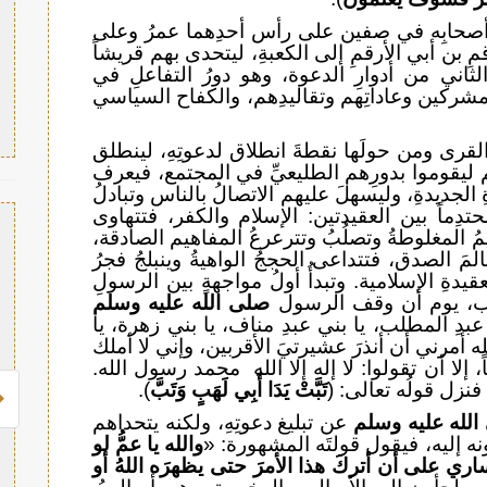
حابِه في صفين على رأس أحدِهما عمرُ وعلى
 بن أبي الأرقمِ إلى الكعبةِ، ليتحدى بهم قريشاً
 الثاني من أدوارِ الدعوة، وهو دورُ التفاعلِ في
لمشركين وعاداتِهم وتقاليدِهم، والكفاح السياسي
 القرى ومن حولَها نقطةَ انطلاق لدعوتِهِ، لينطلق
 ليقوموا بدورِهم الطليعيِّ في المجتمع، فيعرف
الجديدةِ، وليسهلَ عليهم الاتصالُ بالناس وتبادلُ
تدِماً بين العقيدتين: الإسلام والكفر، فتتهاوى
هيمُ المغلوطةُ وتصلُبُ وتترعرعُ المفاهيم الصادقة،
لمَ الصدق، فتتداعى الحججُ الواهيةُ وينبلجُ فجرُ
دةِ الإسلامية. وتبدأُ أولُ مواجهةٍ بين الرسولِ
هب، يوم أن وقف الرسول
صلى الله عليه وسلم
عبدِ المطلب، يا بني عبدِ مناف، يا بني زهرة، يا
ه أمرني أن أنذرَ عشيرتيَ الأقربين، وإني لا أملك
، إلا أن تقولوا: لا إله إلا الله محمد رسول الله.
فنزل قولُه تعالى: (
تَبَّتْ يَدَا أَبِي لَهَبٍ وَتَبَّ
).
لله عليه وسلم
عن تبليغ دعوتِهِ، ولكنه يتحداهم
ه إليه، فيقول قولتَه المشهورة: «
والله يا عمُّ لو
 على أن أتركَ هذا الأمرَ حتى يظهرَه اللهُ أو