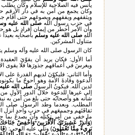
يأنس فيه الصلاحية للإسلام وكان يطلب م
وكان يجمع من آمن به في دار الأرقم حي
ويثقفهم ويفقههم ويصوغهم حتى أقام جما
في حزب رسول الله
صلى الله عليه وس
وأن الأمر أخطر من إيمان أفرادٍ بل هو ح
اللهِ
صلى الله عليه وسلم
بأصحابِه بعيداً 
متناول المشركين.
كان الرسول صلى الله عليه وآله وسلم ي
أما الأول: فكان يريد أن يقوّيَ العقيدة
ويغرسَ في أعماقهم جذورَها فلا يقوى الأعدا
وأما الثاني: فليكوّنَ لديهم القدرةَ على ا
الدعوةِ وقادةَ الأمةِ وهو أحوجُ ما يكون
لدين الله. فيكونُ الرسولُ
صلى الله عليه
إلى غيرها للدعوة خلالَ الدورِ الأولِ من
شأنه هو وأصحابُه حتى بلغ من آمن به ني
المطلب. وبعدما وطد الرسول صلى الله 
ثقافَتَهم وجممعَهم في حزبٍ واحدٍ أنزل الل
ما خفي من أمرِ تكتلِه وأن يصدعَ بما ج
(
وَأَنذِرْ عَشِيرَتَكَ الْأَقْرَبِينَ
*
وَاخْفِضْ جَنَاحَكَ لِ
بَرِيءٌ مِمَّا تَعْمَلُونَ
) وتلى عليه الوحي: (
فَا
الْمُسْتَهْزِئِينَ
*
الَّذِينَ يَجْعَلُونَ مَعَ اللَّهِ إِلَهًا 