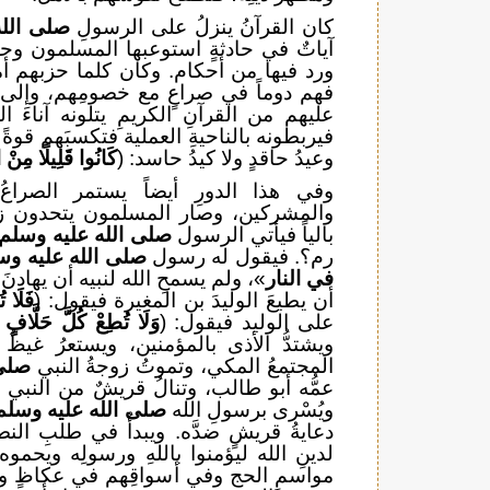
كان القرآنُ ينزلُ على الرسولِ
صلى الله
آياتٌ في حادثةٍ استوعبها المسلمون وح
ورد فيها من أحكام. وكان كلما حزبهم أمر 
فهم دوماً في صراعٍ مع خصومِهم، وإلى ج
عليهم من القرآنِ الكريمِ يتلونه آناءَ ا
فيربطونه بالناحيةِ العملية فتكسبَهم قوةً
وعيدُ حاقدٍ ولا كيدُ حاسد: (
كَانُوا قَلِيلًا مِنْ ا
وفي هذا الدورِ أيضاً يستمر الصراع
والمشركين، وصار المسلمون يتحدون زعم
بالياً فيأتي الرسول
صلى الله عليه وسلم
رم؟. فيقول له رسول
صلى الله عليه وس
في النار
»، ولم يسمحِ الله لنبيه أن يهادنَ
أن يطيعَ الوليدَ بن المغيرة فيقول: (
فَلَا ت
على الوليد فيقول: (
وَلَا تُطِعْ كُلَّ حَلَّافٍ 
ويشتدُّ الأذى بالمؤمنين، ويستعرُ غي
المجتمعُ المكي، وتموتُ زوجةُ النبي
صلى 
عمُّه أبو طالب، وتنالُ قريشٌ من النبي
ص
ويُسْرى برسولِ الله
صلى الله عليه وسلم
دعايةُ قريشٍ ضدَّه. ويبدأُ في طلبِ الن
لدينِ الله ليؤمنوا باللهِ ورسولِه ويحموه
مواسمِ الحج وفي أسواقِهم في عكاظٍ وغي