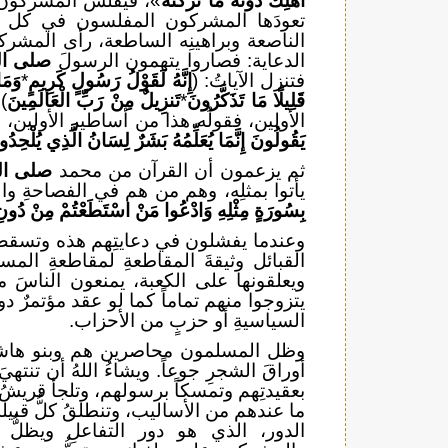
أهلِكَ دونَه ما تركتُه
»، فيفلسُ المشركون 
تعودَها المشركون المفلسون في كل ع
الناصعة وبراهينِه الساطعة، رأى المشرك
الدعاية: فصاروا يتهمون الرسولَ
صلى ال
فتنزل الآياتُ: (
إِنَّهُ لَقَوْلُ رَسُولٍ كَرِيمٍ
*
وَمَا
قَلِيلًا مَا تَذَكَّرُونَ
*
تَنزِيلٌ مِنْ رَبِّ الْعَالَمِينَ
)
الأولين، فقولُه هذا من أساطير الأولين، ويرد
يَقُولُونَ إِنَّمَا يُعَلِّمُهُ بَشَرٌ لِسَانُ الَّذِي يُلْحِدُ
ثم يزعمون أن القرآن من محمد
صلى ال
يأتوا بمثلِه، وهم من هم في الفصاحةِ والب
بِسُورَةٍ مِثْلِهِ وَادْعُوا مَنْ اسْتَطَعْتُمْ مِنْ دُونِ ا
وعندما يفشلون في دعايتِهم هذه وتسقطُ
القبائل وثيقةَ المقاطعةِ لمقاطعةِ ال
ويعلقونها على الكعبة، يمنعون الناسَ 
يتزوجوا منهم تماماً كما لو عقد مؤتمرٌ دول
السياسيةِ أو حزبٍ من الأحزاب.
وظل المسلمون محاصرين هم وبنو هاشم
أوراقَ الشجرِ جوعاً. ويشاءُ اللهُ أن تنته
بعقيدتِهم وتمسكاً برسولهم، وتلجأ قريش
ما عندهم من الأساليب، وتنطلقُ كلُّ قبيلة
الدور، الذي هو دور التفاعلِ ويظلُّ