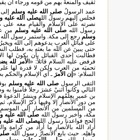
ثقيف والمنعةَ بهم من قومه ورجاء أن يقب
عمد الرسولُ
صلى الله عليه وسلم
إلى ن
فجلس إليهم رسولُ الله
صلى الله عليه 
نصرته على الإسلام والقيامِ معه على 
رسول الله
صلى الله عليه وسلم
من عن
وسلم
رجع إلى مكة. واستمر رسول الله
على قبائلِ العربِ يدعوهم إلى الله ويخبرُ
حتى يبينَ عن الله ما بعثه به، فطلب النص
فطالبت إحدى القبائل بأن يكونَ لها الأ
فرفض عليه السلام قائلاً: «
الأمر لله ي
تحميَه من العرب ولكن لا قدرة لها ع
السلام: «
إن الأمرَ
ـ أي الإسلام والحكم به
التقى الرسول
صلى الله عليه وسلم
بوفد
التالي وكانوا اثنيْ عشرَ رجلاً فآمنوا 
بن عميرٍ يعلمُهم الإسلام وينشرُ الدعوةَ ف
من دورِ الأنصارِ إلا وفيها ذكرُ الإسلا
من المسلمين من الأنصار إلى الموسمِ
مكة، وأخبر رسولَ الله
صلى الله عليه و
الحج فواعدنا رسول الله
صلى الله عليه 
أراد الله بالأنصارِ ما أراد من كرامةٍ والنص
وأهلِه. حيث بايع الأنصارُ رسول الله
صلى 
رسول الله
صلى الله عليه وسلم
عل