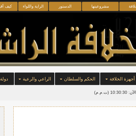
لافة
مشروعيتها
الدستور
الراية واللواء
كيف أق
أجهزة الخلافة
الحكم والسلطان
الراعي والرعية
دولة
لآن:
10:30:31
(ت.م.م)