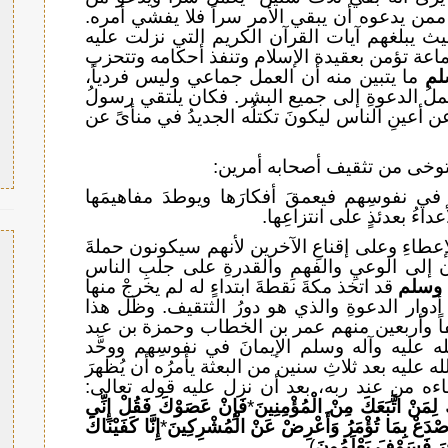
من يدعوه أن يبقي الأمر سراً فلا يفشي أمره.
ث يبلغهم آيات القرآن الكريم التي نزلت عليه
عة تؤمن بعقيدة الإسلام وتنفذ أحكامه وتتحزب
لم
ما يتبين منه أن العمل جماعي وليس فردياً،
ملُ الدعوةِ إلى جميع البشر. فكان يلتقي رسولُ
عن أعينِ الناس ليكونَ تكتلُه الجديدُ في منأىً عن
توخى من تثقيف أصحابه أمرين:
 في نفوسِهم فيعمقَ أفكارَها ويوطدَ مفاهيمَها
ءُ بعدئذٍ على انتزاعِها.
لإعطاءِ وعلى إقناعِ الآخرين لأنهم سيكونون حملةَ
ون إلى الوعيِ والفهمِ والقدرةِ على جلبِ الناس
 وسلم
قد اتخذ مكةَ نقطةَ ابتداءٍ له لم يخرجْ منها
 أدوار الدعوةِ والذي هو دورُ الثتقيف. وظل هذا
فاً وأربعين منهم عمر بن الخطاب وحمزة بن عبد
عليه وآله وسلم الإيمانَ في نفوسِهم ووحَّد
ه عليه بعد ثلاثِ سنين من البعثة يأمرُه أن يُظهرَ
اءه من عند ربه، بعد أن نزل عليه قوله تعالى:
مَنْ اتَّبَعَكَ مِنْ الْمُؤْمِنِينَ
*
فَإِنْ عَصَوْكَ فَقُلْ إِنِّي
صْدَعْ بِمَا تُؤْمَرُ وَأَعْرِضْ عَنْ الْمُشْرِكِينَ
*
إِنَّا كَفَيْنَاكَ
آخَرَ فَسَوْفَ يَعْلَمُونَ
).