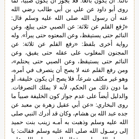
ثالثاً: أن يكون بالغاً. فلا يجوز أن يكون صبياً، لما
روى أبو داود عن علي بن أبي طالب رضي الله
عنه أن رسول الله صلى الله عليه وسلم قال:
«رُفع القلم عن ثلاثة: عن الصبي حتى يبلغ، وعن
النائم حتى يستيقظ، وعن المعتوه حتى يبرأ». وله
رواية أخرى بلفظ: «رفع القلم عن ثلاثة: عن
المجنون المغلوب على عقله حتى يفيق، وعن
النائم حتى يستيقظ، وعن الصبي حتى يحتلم»،
ومن رفع القلم عنه لا يصح أن يتصرف في أمره،
وهو غير مكلف شرعاً، فلا يصح أن يكون خليفة، أو
ما دون ذلك من الحكم، لأنه لا يملك التصرفات.
والدليل أيضاً على عدم جواز كون الخليفة صبياً ما
روى البخاري: «عن أبي عقيل زهرة بن معبد عن
جده عبد الله بن هشام، وكان قد أدرك النبي صلى
الله عليه وسلم وذهبت به أمـه زينب بنت حميد
إلى رسـول الله صلى الله عليه وسلم فقالت: يا