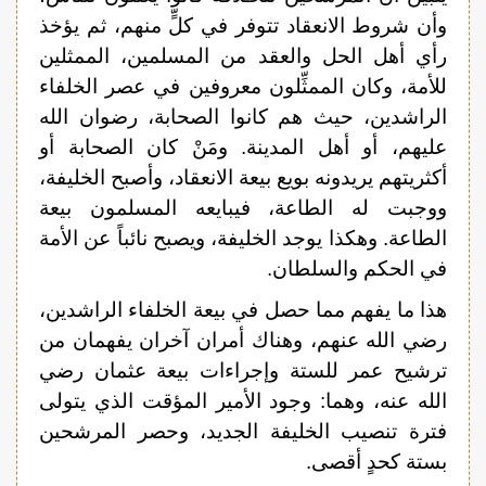
وأن شروط الانعقاد تتوفر في كلٍّ منهم، ثم يؤخذ
رأي أهل الحل والعقد من المسلمين، الممثلين
للأمة، وكان الممثِّلون معروفين في عصر الخلفاء
الراشدين، حيث هم كانوا الصحابة، رضوان الله
عليهم، أو أهل المدينة. ومَنْ كان الصحابة أو
أكثريتهم يريدونه بويع بيعة الانعقاد، وأصبح الخليفة،
ووجبت له الطاعة، فيبايعه المسلمون بيعة
الطاعة. وهكذا يوجد الخليفة، ويصبح نائباً عن الأمة
في الحكم والسلطان.
هذا ما يفهم مما حصل في بيعة الخلفاء الراشدين،
رضي الله عنهم، وهناك أمران آخران يفهمان من
ترشيح عمر للستة وإجراءات بيعة عثمان رضي
الله عنه، وهما: وجود الأمير المؤقت الذي يتولى
فترة تنصيب الخليفة الجديد، وحصر المرشحين
بستة كحدٍ أقصى.