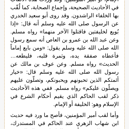
في الأحاديث الصحيحة، وإجماع الصحابة، كما لُقّب
بها الخلفاء الراشدون. وقد روى أبو سعيد الخدري
عن الرسول صلى الله عليه وسلم أنه قال: «إذا
بُويع لخليفتين فاقتلوا الآخر منهما» رواه مسلم.
وعن عبد الله بن عمرو بن العاص أنه سمع رسول
الله صلى الله عليه وسلم يقول: «ومن بايع إماماً
فأعطاه صفقة يده، وثمرة قلبه، فليطعه…
الحديث» رواه مسلم. وعن عوف بن مالك عن
رسول الله صلى الله عليه وسلم قال: «خيار
أئمتكم الذين تحبونهم ويحبونكم، وتصلّون عليهم
ويصلّون عليكم» رواه مسلم. ففي هذه الأحاديث
ذكر لقب الحاكم الذي يقيم أحكام الشرع في
الإسلام وهو: الخليفة أو الإمام.
وأما لقب أمير المؤمنين، فأصح ما ورد فيه حديث
ابن شهاب الزهري عند الحاكم في المستدرك،