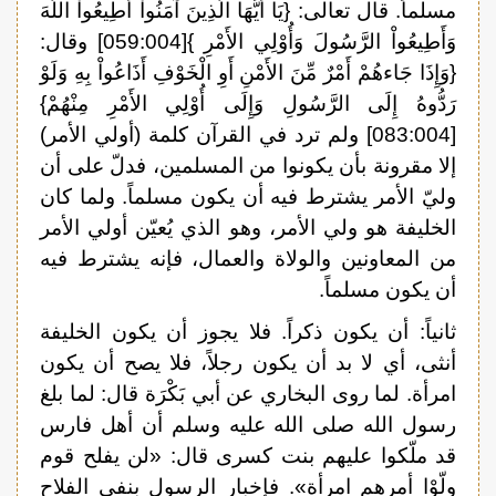
مسلماً. قال تعالى: {يَا أَيُّهَا الَّذِينَ آمَنُواْ أَطِيعُواْ اللّهَ
وَأَطِيعُواْ الرَّسُولَ وَأُوْلِي الأَمْرِ }[059:004] وقال:
{وَإِذَا جَاءهُمْ أَمْرٌ مِّنَ الأَمْنِ أَوِ الْخَوْفِ أَذَاعُواْ بِهِ وَلَوْ
رَدُّوهُ إِلَى الرَّسُولِ وَإِلَى أُوْلِي الأَمْرِ مِنْهُمْ}
[083:004] ولم ترد في القرآن كلمة (أولي الأمر)
إلا مقرونة بأن يكونوا من المسلمين، فدلّ على أن
وليّ الأمر يشترط فيه أن يكون مسلماً. ولما كان
الخليفة هو ولي الأمر، وهو الذي يُعيّن أولي الأمر
من المعاونين والولاة والعمال، فإنه يشترط فيه
أن يكون مسلماً.
ثانياً: أن يكون ذكراً. فلا يجوز أن يكون الخليفة
أنثى، أي لا بد أن يكون رجلاً، فلا يصح أن يكون
امرأة. لما روى البخاري عن أبي بَكْرَة قال: لما بلغ
رسول الله صلى الله عليه وسلم أن أهل فارس
قد ملّكوا عليهم بنت كسرى قال: «لن يفلح قوم
ولّوْا أمرهم امرأة». فإخبار الرسول بنفي الفلاح