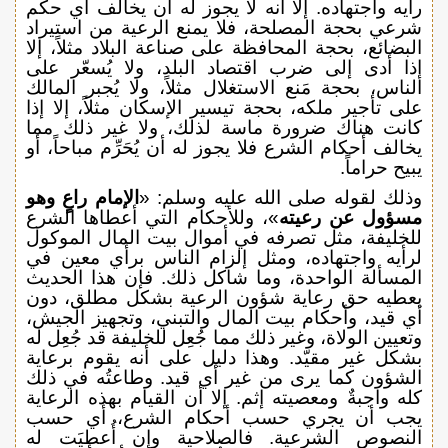
رأيه واجتهاده. إلا أنه لا يجوز له أن يخالف أي حكم
شرعي بحجة المصلحة، فلا يمنع الرعية من استيراد
البضائع، بحجة المحافظة على صناعة البلاد مثلاً، إلا
إذا أدى إلى ضرب اقتصاد البلد، ولا يُسعّر على
الناس، بحجة مَنع الاستغلال مثلاً، ولا يُجبر المالك
على تأجير ملكه، بحجة تيسير الإسكان مثلاً، إلا إذا
كانت هناك ضرورة ماسة لذلك، ولا غير ذلك مما
يخالف أحكام الشرع فلا يجوز له أن يُحَرِّم مباحاً، أو
يبيح حراماً.
وذلك لقوله صلى الله عليه وسلم: «
الإمام راعٍ وهو
مسؤول عن
رعيته
»، وللأحكام التي أعطاها الشرع
للخليفة، مثل تصرفه في أموال بيت المال الموكول
لرأيه واجتهاده، ومثل إلزام الناس برأي معين في
المسألة الواحدة، وما شاكل ذلك. فإن هذا الحديث
يعطيه حق رعاية شؤون الرعية بشكل مطلق، دون
أي قيد، وأحكام بيت المال والتبني، وتجهيز الجيش،
وتعيين الولاة، وغير ذلك مما جُعِل للخليفة قد جُعِل له
بشكل غير مقيّد. وهذا دليل على أنه يقوم برعاية
الشؤون كما يرى من غير أي قيد. وطاعتُه في ذلك
كله واجبةٌ ومعصيته إثم. إلا أن القيام بهذه الرعاية
يجب أن يجري حسب أحكام الشرع، أي حسب
النصوص الشرعية. فالصلاحية وإن أُعطيَت له