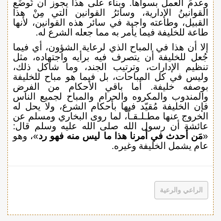
وعدمَ العمل بسواها. وبناء على هذا يجوز أن تُوضَع
القوانينُ الإدارية، وسائرُ القوانين التي مِنْ هذا
القبيل، وطاعته واجبة في سائر هذه القوانين، لأنها
طاعة للخليفة فيما يأمر به مما جعله الشرع له.
إلا أن هذا في المباح الذي لرعاية الشؤون، أي فيما
جُعل للخليفة أن يتصرف فيه برأيه واجتهاده، مثل
تنظيم الإدارات، وترتيب الجند، وما شاكل ذلك،
وليس في كل المباحات، بل فيما هو مباح للخليفة
بوصفه خليفة. أما باقي الأحكام من الفرض
والمندوب والمكروه والحرام والمباح لجميع الناس
فإن الخليفة مُقيّد فيها بأحكام الشرع، ولا يحل له
الخروج عنها مطـلـقـاً، لما روى البخاري ومسلم عن
عائشة أن رسول الله صلى الله عليه وسلم قال:
«
مَن أحدث في أمرنا هذا ما ليس منه فهو رد
»، وهو
عام يشمل الخليفة وغيره.
الراعي والرعية