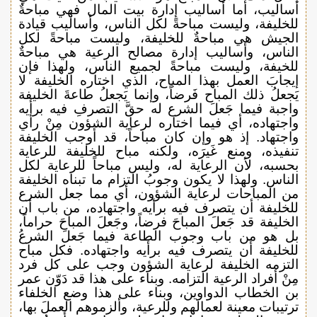
أساليب، أما أساليب إدارة بيت المال فهي مباحةٌ
للخليفة، وليست مباحةً لكل الناس، وأساليب قيادة
الجيش هي مباحةٌ للخليفة، وليست مباحةً لكل
الناس، وأساليب إدارة مصالح الرعية هي مباحةٌ
للخيفة، وليست مباحةً لجميع الناس، ولهذا فإن
إيجابَ العمل بهذا المباح، الذي اختاره الخليفة لا
يَجعلُ ذلك المباح فَرضاً، وإنما يَجعلُ طاعةَ الخليفة
واجبة فيما جَعلَ الشرع له حقَّ التصرفِ فيه برأيه
واجتهاده، أي فيما اختاره لرعاية الشؤون مِنْ رأي
واجتهاد. إذ هو وإن كان مباحاً، قد أوجب الخليفة
تنفيذه، ومنع غَيرَه، ولكنه مباح للخليفة للرعاية
بحسبه، لأن الرعاية له، وليس مباحاً للرعاية لكل
الناس. ولهذا لا يكون وجوبُ التزام ما تبناه الخليفة
من المباحات لرعاية الشؤون، أي مما جعل الشرع
للخليفة أن يتصرف فيه برأيه واجتهاده، من باب أن
الخليفة قد جَعلَ المباحَ فرضاً، وجَعلَ المباحَ حراماً،
بل هو من باب وجوب الطاعة فيما جَعلَ الشرعُ
للخليفة أن يتصرف فيه برأيه واجتهاده. فكل مباح
التزمه الخليفة لرعاية الشؤون وجب على كل فرد
مِنْ أفراد الرعية التزامه. وبناء على هذا قد دَوّن عمر
بن الخطاب الدواوين، وبناء على هذا وضع الخلفاء
ترتيبات معينة لعمالهم وللرعية، وألزموهم العملَ بها،