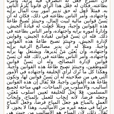
لأن الشرع جعل له التصرف فيه برأْيه، وأمرنا
بطاعته، فكان له جَعْل هذا الرأي قانوناً يُلزمُ الناس
به. فمثلاً جُعِل له حق تدبير أمور بيت المال برأيه
واجتهاده، وأمر الناس بطاعته في ذلك، فكان له أن
يَسنّ قوانين مالية لبيت المال، وحينئذٍ تُصبحُ طاعةُ
هذه القوانين واجبةً، ومثلاً جُعِلت له قيادةُ الجيش،
وإدارةُ أموره برأيه واجتهاده، وأمر الناس بطاعته في
ذلك. فله أن يَسنّ قوانين لقيادة الجيش، وقواينن
لإدارة الجيش، وحينئذٍ تصبح طاعةُ هذه القوانين
واجبةً. ومثلاً له أن يدير مصالـحَ الرعية برأيه
واجتهاده، وأن يُعيّن مَنْ يُديرها، ويشتغل بها برأيه
واجتهاده، وأمر الناس بطاعته في ذلك. فله أن يَسنّ
قوانين لإدارة المصالح، وله أن يَسنَّ قوانين
للموظفين، وحينئذٍ تصبح طاعةُ هذه القوانين واجبةً.
وهكذا كل ما تُرِك لرأي الخليفة واجتهاده في الأمور
التي هي من صلاحيته له أن يَسنّ قوانين لها، وتكون
طاعةُ هذه القوانين واجبةً. فلا يُقال إن هذه القوانين
أساليب، والأسلوب من المباحات، فهي مباحة لجميع
المسلمين، فلا يَحلّ للخليفة تَعيين أسلوب مُعيّن،
وجعله فرضاً، لأنه إيجاب للعمل بالمباح، وإيجابُ
العملِ بالمباح هو جعلُ المباح فرضاً، وجَعلُ المباح
حراماً في منعه غيره من الأساليب، وهذا لا يجوز، لا
يُقالُ ذلك، لأن المباح هو الأساليب من حيث هي