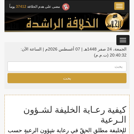
Toggle
مضى على هدم الخلافة
37412
يوماً
navigation
Toggle
gation
الجمعة، 24 صفر 1448هـ | 07 أغسطس 2026م |
الساعة الآن:
20:40:32
(ت.م.م)
بحث
كيفية رعـاية الخليفة لشـؤون
الـرعية
للخليفة مطلق الحقّ في رعاية شؤون الرعية حسب