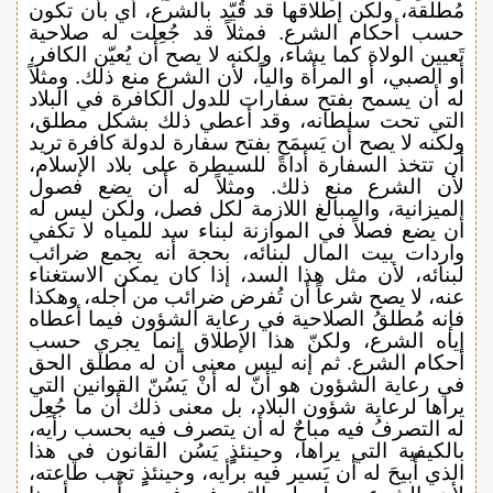
مُطلقة، ولكن إطلاقها قد قُيّد بالشرع، أي بأن تكون
حسب أحكام الشرع. فمثلاً قد جُعِلت له صلاحية
تَعيين الولاة كما يشاء، ولكنه لا يصح أن يُعيّن الكافر،
أو الصبي، أو المرأة والياً، لأن الشرع منع ذلك. ومثلاً
له أن يسمح بفتح سفارات للدول الكافرة في البلاد
التي تحت سلطانه، وقد أعطي ذلك بشكل مطلق،
ولكنه لا يصح أن يَسمَح بفتح سفارة لدولة كافرة تريد
أن تتخذ السفارة أداةً للسيطرة على بلاد الإسلام،
لأن الشرع منع ذلك. ومثلاً له أن يضع فصول
الميزانية، والمبالغ اللازمة لكل فصل، ولكن ليس له
أن يضع فصلاً في الموازنة لبناء سد للمياه لا تكفي
واردات بيت المال لبنائه، بحجة أنه يجمع ضرائب
لبنائه، لأن مثل هذا السد، إذا كان يمكن الاستغناء
عنه، لا يصح شرعاً أن تُفرض ضرائب من أجله، وهكذا
فإنه مُطلقُ الصلاحية في رعاية الشؤون فيما أعطاه
إياه الشرع، ولكنّ هذا الإطلاق إنما يجري حسب
أحكام الشرع. ثم إنه ليس معنى أن له مطلق الحق
في رعاية الشؤون هو أنّ له أنْ يَسُنّ القوانين التي
يراها لرعاية شؤون البلاد، بل معنى ذلك أن ما جُعِل
له التصرفُ فيه مباحٌ له أن يتصرف فيه بحسب رأيه،
بالكيفية التي يراها، وحينئذٍٍ يَسُن القانون في هذا
الذي أُبيحَ له أن يَسير فيه برأيه، وحينئذٍٍ تجب طاعته،