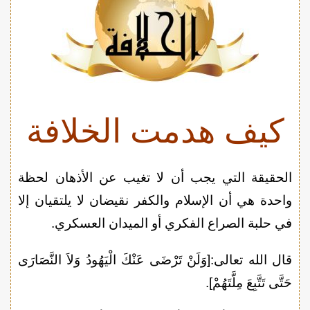
كيف هدمت الخلافة
الحقيقة التي يجب أن لا تغيب عن الأذهان لحظة
واحدة هي أن الإسلام والكفر نقيضان لا يلتقيان إلا
في حلبة الصراع الفكري أو الميدان العسكري.
قال الله تعالى:[وَلَنْ تَرْضَى عَنْكَ الْيَهُودُ وَلاَ النَّصَارَى
حَتَّى تَتَّبِعَ مِلَّتَهُمْ].