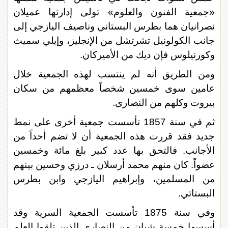
«جمعية الفنون والعلوم» تولى إدارتها عميلان
نصرانيان هما بطرس البستاني وناصيف اليازجي إلى
جانب الكولونيل تشرتشل من الإنجليز، وإيلي سميث
وكورنيلوس فإن ديك من الأميركان.
ومن الطريق أنه لم ينتسب لهذه الجمعية خلال
عامين سوى خمسين شخصاً معظمهم من سكان
بيروت وكلهم من النصارى.
ثم في سنة 1857 تأسست جمعية أخرى على نمط
جديد فقد قررت هذه الجمعية أن لا تضم أحداً من
الأجانب. فالتحق بها عدد كبير بلغ مائة وخمسين
عضواً. كان منهم محمد أرسلان ـ درزي وحسين بينهم
من المسلمين، وإبراهيم اليازجي وابن بطرس
البستاتي.
وفي سنة 1875 تأسست الجمعية السرية وقد
أسسها خمسة شبان من النصارى الذين تلقوا العلم