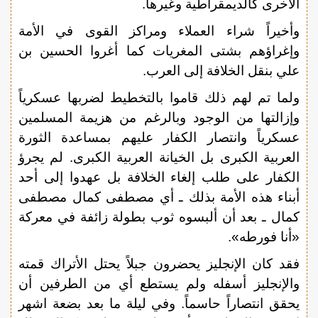
الأخرى كالديمقراطية وغيرها.
وأخيراً شراء العملاء ومراكز القوى في الأمة
وإغراؤهم بشتى المغريات كما أغروا الحسين بن
علي بنقل الخلافة إلى العرب.
ولما تم لهم ذلك قاموا بالتخطيط لضربها عسكرياً
وإزالتها من الوجود وبالرغم من هزيمة المسلمين
عسكرياً وانتصار الكفار عليهم بمساعدة الثورة
العربية الكبرى بل الخيانة العربية الكبرى. لم يجرؤ
الكفار على طلب إلغاء الخلافة بل عهدوا إلى أحد
أبناء هذه الأمة بذلك ـ أي مصطفى كمال مصطفى
كمال ـ بعد أن ألبسوه ثوب بطولة زائفة في معركة
«أنا فورطه».
فقد كان الإنجليز يحضرون جبلاً يحتل الأتراك قمته
والإنجليز أسفله ولم يستطع أي من الطرفين أن
يحقق انتصاراً حاسماً. وفي ليلة ما بعد بضعة اشهر