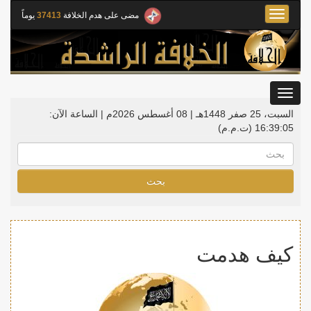
Toggle
مضى على هدم الخلافة
37413
يوماً
navigation
Toggle
gation
السبت، 25 صفر 1448هـ | 08 أغسطس 2026م |
الساعة الآن:
16:39:06
(ت.م.م)
بحث
كيف هدمت