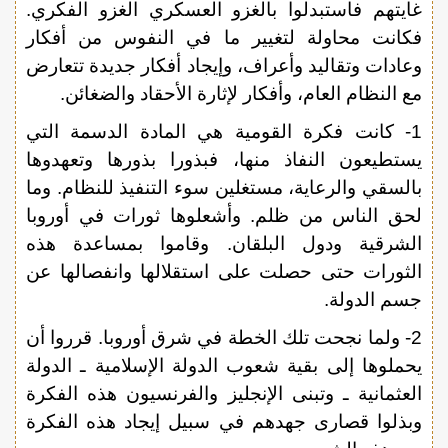
غايتهم فاستبدلوا بالغزو العسكري الغزو الفكري.
فكانت محاولة لتغيير ما في النفوس من أفكار
وعادات وتقاليد وأعراف، وإيجاد أفكار جديدة تتعارض
مع النظام العام، وأفكار لإثارة الأحقاد والضغائن.
1- كانت فكرة القومية هي المادة الدسمة التي
يستطيعون النفاذ منها، فبذورا بذورها وتعهدوها
بالسقي والرعاية، مستغلين سوء التنفيذ للنظام. وما
لحق الناس من ظلم. وأشعلوها ثورات في أوروبا
الشرقية ودول البلقان. وقاموا بمساعدة هذه
الثورات حتى حصلت على استقلالها وانفصالها عن
جسم الدولة.
2- ولما نجحت تلك الخطة في شرق أوروبا. قرروا أن
يحملوها إلى بقية شعوب الدولة الإسلامية ـ الدولة
العثمانية ـ وتبنى الإنجليز والفرنسيون هذه الفكرة
وبذلوا قصارى جهدهم في سبيل إيجاد هذه الفكرة