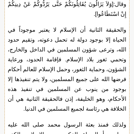
وقال:[وَلاَ يَزَالُونَ يُقَاتِلُونَكُمْ حَتَّى يَرُدُّوكُمْ عَنْ دِينِكُمْ
إِنْ اسْتَطَاعُوا].
والحقيقة الثانية أن الإسلام لا يعتبر موجوداً في
الحياة إلا بوجود دولة له تحمل دعوته، وتقيم حدود
الله، وترعى شؤون المسلمين في الداخل والخارج،
وتحمي ثغور بلاد الإسلام. فإقامة الحدود، ورعاية
الشؤون، وحماية الثغور، وحمل الإسلام للعالم أحكام
فرضها الله على جميع المسلمين، ولا يتم تنفيذها إلا
بوجود من ينوب عن المسلمين في تنفيذ هذه
الأحكام، وهو الخليفة، إذن فالحقيقة الثانية هي أن
الخلافة هي رئاسة لجميع المسلمين في الدنيا.
ولذلك فمنذ بعثة الرسول محمد صلى الله عليه