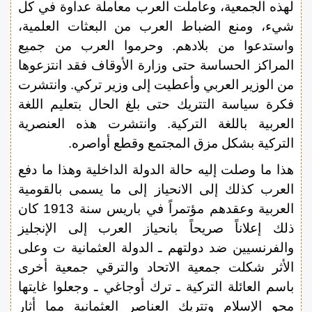
لهذه الجمعية، وعاملت العرب معاملة عداوة في كل
شيء، ومنع الضباط العرب من البعثات العلمية،
واستدعوا من بلادهم. وحرموا العرب من جميع
المراكز الحساسة حتى وزارة الأوقاف فقد انتزعوها
من الوزير العربي وأعطيت إلى وزير تركي. وانتشرت
فكرة سياسة التتريك حتى بلغ الحال بتعليم اللغة
العربية باللغة التركية. وانتشرت هذه العنصرية
التركية بشكل مزق المجتمع وقطع أواصره.
هذا ما وصلت إليه حالة الدولة الداخلية وهذا ما دفع
العرب كذلك إلى الانحياز إلى ما يسمى بالقومية
العربية وعقدهم مؤتمراً في باريس سنة 1913 كان
ذلك إعلاناً صريحاً بانحياز العرب إلى الإنجليز
والفرنسيين ضد دولتهم ـ الدولة العثمانية ت وعلى
الأثر شكلت جمعية الاتحاد والترقي جمعية أخرى
باسم العائلة التركية ـ ترك أوجاغي ـ وجعلوا غايتها
محو الإسلام وتتريك العناصر العثمانية مما أثار