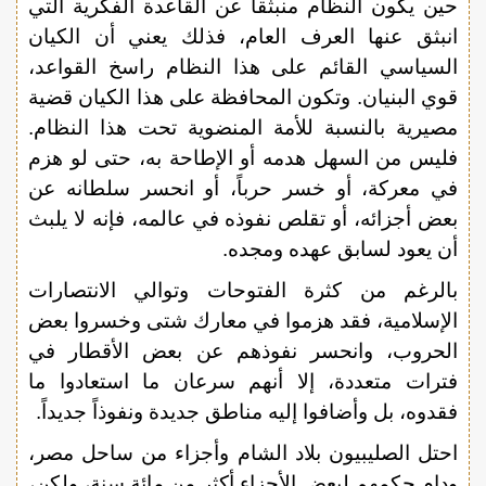
حين يكون النظام منبثقاً عن القاعدة الفكرية التي
انبثق عنها العرف العام، فذلك يعني أن الكيان
السياسي القائم على هذا النظام راسخ القواعد،
قوي البنيان. وتكون المحافظة على هذا الكيان قضية
مصيرية بالنسبة للأمة المنضوية تحت هذا النظام.
فليس من السهل هدمه أو الإطاحة به، حتى لو هزم
في معركة، أو خسر حرباً، أو انحسر سلطانه عن
بعض أجزائه، أو تقلص نفوذه في عالمه، فإنه لا يلبث
أن يعود لسابق عهده ومجده.
بالرغم من كثرة الفتوحات وتوالي الانتصارات
الإسلامية، فقد هزموا في معارك شتى وخسروا بعض
الحروب، وانحسر نفوذهم عن بعض الأقطار في
فترات متعددة، إلا أنهم سرعان ما استعادوا ما
فقدوه، بل وأضافوا إليه مناطق جديدة ونفوذاً جديداً.
احتل الصليبيون بلاد الشام وأجزاء من ساحل مصر،
ودام حكمهم لبعض الأجزاء أكثر من مائة سنة، ولكن،