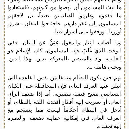
ما لبث المسلمون أن نهضوا من كبوتهم، فاستعادوا
ما فقدوه وطردوا الصليبيين بعيداً، بل لاحقهم
المسلمون إلى عقر دارهم. فاجتاحوا البلقان ـ شرق
أوروبا ـ ووقفوا على أسوار فينا.
وما أصاب التتار والمغول غنيٌّ عن البيان، ففي
الوقت الذي غُلِبَ فيه المسلمون، كان الإسلام هو
الغالب، وإذ بالمنتصر بالمعركة يدين بهذا الدين.
ويحني هامته له.
نهم حين يكون النظام منبثقاً من نفس القاعدة التي
انبثق عنها العرف العام، فإن المحافظة على الكيان
السياسي تصبح قضية مصيرية. أما إذا ضعف الرأي
العام، أو تسربت إليه أفكار أفقدته الثقة بالنظام، أو
أدخل في النظام أحكاماً ليست مما ينسجم مع
العرف العام، فإن إمكانية حمايته تضعف، والنظرة
إليه تختلف.