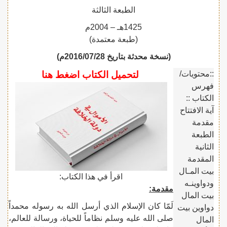
الطبعة الثالثة
1425هـ – 2004م
(طبعة معتمدة)
(نسخة محدثة بتاريخ 2016/07/28م)
::محتويات/
لتحميل الكتاب اضغط هنا
فهرس
الكتاب ::
آية الافتتاح
مقدمة
الطبعة
الثانية
المقدمة
بيت المـال
اقرأ في هذا الكتاب:
ودواوينـه
مقدمة:
بيت المال
لَمّا كان الإسلام الذي أرسل الله به رسوله محمداً
دواوين بيت
صلى الله عليه وسلم نظاماً للحياة، ورسالة للعالم،
المال