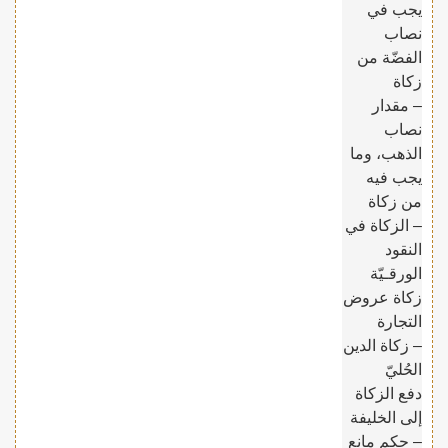
يجب في
نصاب
الفضّة من
زكاة
– مقدار
نصاب
الذهب، وما
يجب فيه
من زكاة
– الزكاة في
النقود
الورقـيّة
زكاة عروض
التجارة
– زكاة الدين
الحُليّ
دفع الزكاة
إلى الخليفة
– حكم مانع