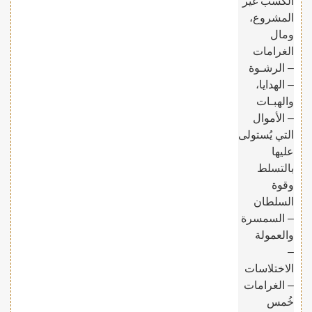
الكسب غير
المشروع،
ومال
الغرامات
– الرشـوة
– الهدايا،
والهبـات
– الأموال
التي يُستولى
عليها
بالتسلط
وقوة
السلطان
– السمسرة
والعمولة
–
الاختلاسات
– الغرامات
خُمس