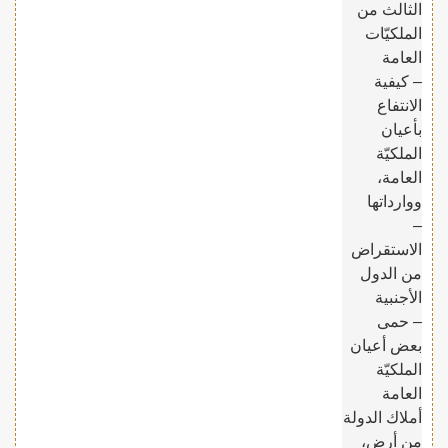
الثالث من
الملكيّات
العامة
– كيفية
الانتفاع
بأعيان
الملكيّة
العامة،
ووارداتها
–
الاستقراض
من الدول
الأجنبية
– حمى
بعض أعيان
الملكيّة
العامة
أملاك الدولة
من أرض،