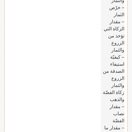
والثمار
– خرْص
الثمار
– مقدار
الزكاة التي
تؤخذ من
الزروع
والثمار
– كيفيّة
استيفاء
الصدقة من
الزروع
والثمار
زكاة الفضّة
والذهب
– مقدار
نصاب
الفضّة
– مقدار ما