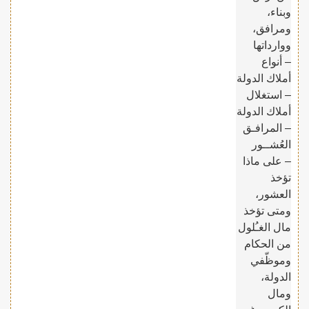
وبناء،
ومرافق،
ووارداتها
– أنواع
أملاك الدولة
– استغلال
أملاك الدولة
– المرافـق
العُشــور
– على ماذا
تؤخذ
العشور،
ومتى تؤخذ
مال الغـُلول
من الحكام
وموظّفي
الدولة،
ومال