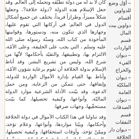
كان لا بد له من دولة تطبّقه وتحمله إلى العالم. وقد
– أوّل وضع
جعل الإسلام هذه الدولة ?دولة خلافة?، وجعلها
للدواوين
شكلاً مميزاً، وطرازاً فريداً، يختلف عن جميع أشكال
أقسام
الدول في العالم: في أركانها التي تقوم عليها،
دواوين بيت
وجهازها الذي تتكون منه، ودستورها، وقوانينها
المال
المأخوذة من كتاب الله، وسنّة رسوله صلى الله
قسم
عليه وسلم ، التي يجب على الخليفة، وعلى الأمّة،
الواردات
الالتزام بها، وتطبيقها، والتقيّد بأحكامها؛ لأنّها من
– ديوان
شرع الله، وليس من تشريع البشر. وقد أناط
الفيء
الإسلام بدولة الخلافة أن تقوم برعاية شؤون الأمّة،
والخراج
وأناط بها القيام بإدارة الأموال الواردة للدولة،
– ديوان
وإنفاقها، حتى تتمكن من الرعاية، ومن حمل
الملكيّة
الدعوة، وقد بيّنت الأدلة الشرعية موارد الدولة
العامة
الماليّة، وأنواعها، وكيفية تحصيلها، كما بيّنت
– ديوان
مستحقّيها، وجهات صرفها.
الصدقات
قسم
وقد تناولنا في هذا الكتاب الأموال في دولة الخلافة
النفقات
وأحكامها، وبيّنا مواردها، وأنواعها، وعلام تؤخذ،
– ديوان دار
ومِمّنْ تؤخذ، وأوقات استحقاقها، وكيفية تحصيلها،
الخلافة