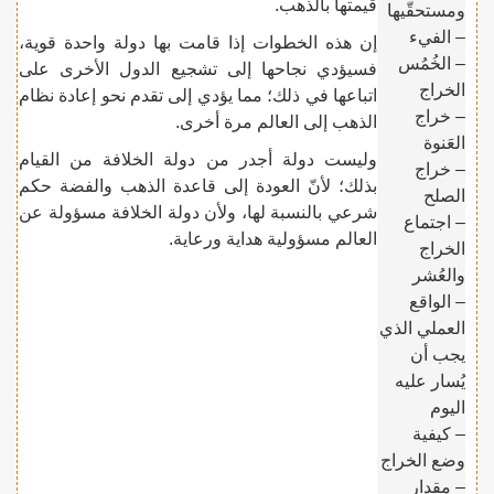
قيمتها بالذهب.
ومستحقّيها
– الفيء
إن هذه الخطوات إذا قامت بها دولة واحدة قوية،
– الخُمُس
فسيؤدي نجاحها إلى تشجيع الدول الأخرى على
الخراج
اتباعها في ذلك؛ مما يؤدي إلى تقدم نحو إعادة نظام
– خراج
الذهب إلى العالم مرة أخرى.
العَنوة
وليست دولة أجدر من دولة الخلافة من القيام
– خراج
بذلك؛ لأنّ العودة إلى قاعدة الذهب والفضة حكم
الصلح
شرعي بالنسبة لها، ولأن دولة الخلافة مسؤولة عن
– اجتماع
العالم مسؤولية هداية ورعاية.
الخراج
والعُشر
– الواقع
العملي الذي
يجب أن
يُسار عليه
اليوم
– كيفية
وضع الخراج
– مقدار