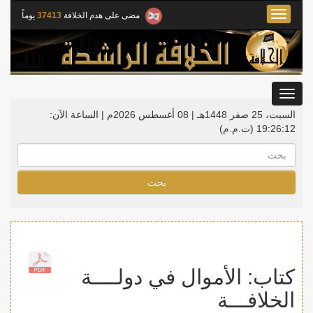
Toggle
مضى على هدم الخلافة
37413
يوماً
navigation
Toggle
gation
السبت، 25 صفر 1448هـ | 08 أغسطس 2026م |
الساعة الآن:
19:26:13
(ت.م.م)
بحث
كتاب: الأموال في دولــــة
الخلافـــة