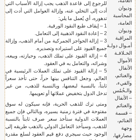
العامّة،
للرجوع إلى قاعدة الذهب يجب إزالة الأسباب التي
وديوان
أدت إلى التخلي عنه، وإزالة العوامل التي أدت إلى
المحاسبة
تدهوره، أي يُعمل ما يلي:
العامة،
1 – إيقاف طبع النقود الورقية.
وديوان
2 – إعادة النقود الذهبية إلى التعامل.
المراقبة
3 – إزالة الحواجز الجمركية من أمام الذهب، وإزالة
أمـوال دولـة
جميع القيود على استيراده وتصديره.
الخـلافـة
4 – إزالة القيود على تملك الذهب، وحيازته، وبيعه،
الأموال
وشرائه، والتعامل به في العقود.
الأنفال
5 – إزالة القيود على تملك العملات الرئيسية في
والغنائم،
العالم، وجعل التنافس بينها حراً، حتى تأخذ سعراً
والفيء،
ثابتاً، بالنسبة لبعضها، وبالنسبة للذهب، من غير
والـخُمُس
تدخل الدول بتخفيض عملاتها أو تعويمها.
– الأنفال
ومتى ترك للذهب الحرية، فإنه سيكون له سوق
والغنائم
مفتوحة في فترة زمنية يسيره، وبالتالي فإن جميع
– قسمة
العملات الدولية ستأخذ سعر صرف ثابتاً بالنسبة
الغنائم،
للذهب، وسيأخذ التعامل الدولي بالذهب طريقه إلى
وجهة
الوجود حيث سيجري دفع قيم العقود لسلع مقدرة
مصارفها،