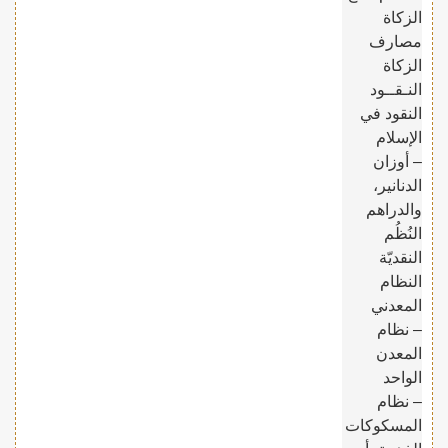
الزكاة
مصارف
الزكاة
النـقــود
النقود في
الإسلام
– أوزان
الدنانير،
والدراهم
النُظُم
النقديّة
النظام
المعدني
– نظام
المعدن
الواحد
– نظام
المسكوكات