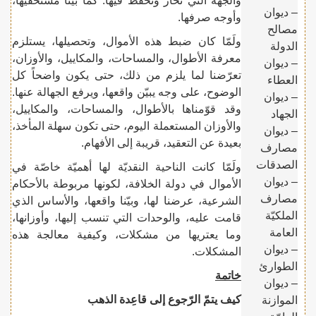
والجهة التي تُحاز وتُحفظ فيها. كما بيّنا مستحقّيها،
– ديوان
وأوجه صرفها.
مصالح
ولَمّا كان ضبط هذه الأموال، وتحصيلها، يستلزم
الدولة
معرفة الأطوال، والمساحات، والمكاييل، والأوزان،
– ديوان
تعرّضنا لما يلزم من ذلك، حتى يكون واضحاً كل
العطاء
الوضوح، على وجه يبيّن واقعها، ويرفع الجهالة عنها.
– ديوان
وقد قوّمناها بالأطوال، والمساحات، والمكاييل،
الجهاد
والأوزان المستعملة اليوم، حتى تكون سهلة المأخذ،
– ديوان
بعيدة عن التعقيد، قريبة إلى الأفهام.
مصارف
الصدقات
ولَمّا كانت الناحية النقديّة لها أهميّة خاصّة في
– ديوان
الأموال في دولة الخلافة، لكونها مربوطة بالأحكام
مصارف
الشرعية، عرضنا لها، وبيّنا واقعها، والأساس الذي
الملكيّة
قامت عليه، والوحدات التي تنسب إليها، وأوزانها،
العامة
وما يعتريها من مشكلات، وكيفية معالجة هذه
– ديوان
المشكلات.
الطوارئ
خاتمة
– ديوان
كيف يتمّ الرّجوع إلى قاعِدة الذهب
الموازنة