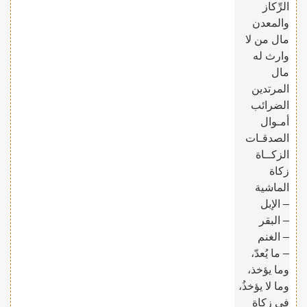
الرِّكاز
والمعدن
مال من لا
وارث له
مال
المرتدين
الضرائب
أمـوال
الصدقـات
الزكــاة
زكاة
الماشية
– الإبل
– البقر
– الغنم
– ما يُعدّ،
وما يؤخذ،
وما لا يؤخذُ،
في زكاة