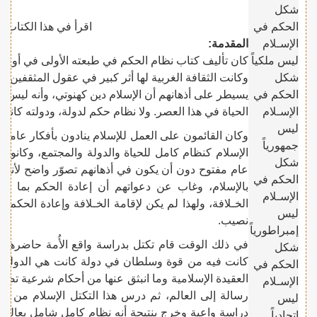
شكل
الحكم في
اقرأ في هذا الكتاب:
الإسـلام
المقدمة:
ليس ملكياً
كان تأليف كتاب نظام الحكم في طبعته الأولى في أوائل
شكل
وكانت الثقافة الغربية لها أثر كبير في عقول المثقفين م
الحكم في
يسيطر على أذهانهم أن الإسلام دين كهنوتي، وأنه ليس 
الإسـلام
الحياة في هذا العصر. ولا نظام حكم لدولة، ودولته كانت د
ليس
وكان القائمون على العمل للإسلام ينادون بأفكار عامة 
جمهورياً
الإسلام كنظام كامل للحياة والدولة والمجتمع، وكانوا 
شكل
عام مفتوح دون أن يكون في أذهانهم تصوّر واضح لأنظمة 
الحكم في
بالإسلام، وغاب عن دعواتهم أن إعادة الحكم بما أنزل ا
الإسـلام
الخـلافة، ولهذا لم يكن لإقامة الخـلافة وإعادة الحكم 
ليس
نصيب.
إمبراطورياً
في ذلك الوقت قام تكتل بدراسة واقع الأُمة حاضرها وم
شكل
كانت فيه من قوة وسلطان في دولة كانت هي الدولة ال
الحكم في
العقيدة الإسلامية وما انبثق عنها من أحكام شرعية تضعه
الإسـلام
رسالة إلى العالم، ثم درس هذا التكتل الإسلام من مر
ليس
دراسة واعية وخرج بنتيجة أنه نظام كامل شامل يعالج م
اتحادياً