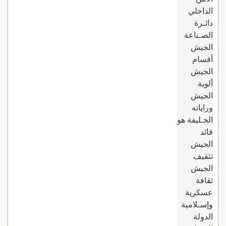
الداخلي
دائـرة
الصـناعة
الجيش
أقسام
الجيش
ألوية
الجيش
وراياته
الخـليفة هو
قائد
الجيش
تثقيف
الجيش
ثقافة
عسكرية
وإسـلامية
الدولة