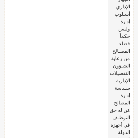
الإداري
أسـلوب
إدارة
وليس
حكماً
قضاء
المصـالح
من رعاية
الشـؤون
التفصيلات
الإدارية
سـياسة
إدارة
المصالح
مَن له حق
التوظـف
في أجهزة
الدولة