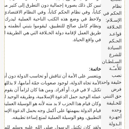
تبين كل ذلك بصورة إجمالية دون التطرق إلى كثير من ت
نظام
كتاباً، وفي نظام الحكم كتاباً، وفي النظام الاقتصادي كتا
الحكم في
ولاحظ في وضع هذه الكتب الناحية العملية ليدرك ال
الإسـلام:
ونظام كامل صالح للتطبيق، ليقوموا بتبني أنظمته والع
الخـلافة
طريق العمل لإقامة دولة الخـلافة التي هي الطريقة الوح
قواعـد
في واقع الحياة.
الحـكم
السيادة
للشرع
السـلطـان
للأُمـّـة
خاتمة:
نصب
ويتعسر على الأمة أن تناقش أو تحاسب الدولة دون أن ي
خليفة واحد
الأمة تجاه الدولة، لوجود صعوبات جمّة أمامها، لا يذللها 
فرض
تكتل، لا في فرد، أو أفراد. ومن هنا كان لزاماً أن يقو
حق التبني
عمله الوحيد حمل الدعوة الإسلامية، وطريقه الوحيد لح
للخـليفة
وكان قيام هذا الحزب لا بد منه لأنه هو الوسيلة العملية ال
وحده
قيام الدولة بمهمتها على أكمل وجه بحمل الدعوة الإسلام
أجهـزة
التطبيق، وهو الوسيلة العملية لمنع إساءة تطبيقه.
الـدولة
ولقد كان تكتيل الرسول صلى الله عليه وسلم للمسل