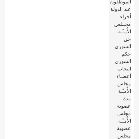
الموظفون
عند الدولة
أجراء
مجــلس
الأُمـّـة
حق
الشورى
حكم
الشورى
انتخاب
أعضـاء
مجلس
الأُمـّـة
مدة
عضوية
مجلس
الأُمـّـة
عضوية
مجلس