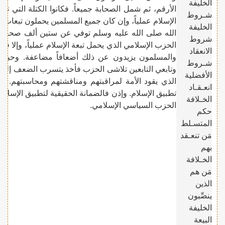
الخليفة
الأرقم، ثم شمل الصحابة جميعاً. فكانوا الكتلة التي ت
شـروط
الإسلام عملياً، وإن كان جميع المسلمين يحملون تبعات
الخليفة
الله صلى الله عليه وسلم توفي عن ستين ألف صحابي. إ
شروط
الحزب الإسلامي الذي يحمل تبعة الإسلام عملياً، وإلا 
الانعقاد
والمسلمون يزيدون عن ذلك أضعافاً مضاعفة. وحينما
شـروط
وتابعي التابعين تلاشى الحزب فأخذ يتسرب الضعف إلى
الأفضلية
الذي يقود الأمة لمراقبتهم ومناقشتهم ومحاسبتهم. 
انعـقـاد
تطبيق الإسلام. وإذن فالضمانة الحقيقية لتطبيق الإسل
الخـلافة
الحزب السياسي الإسلامي.
حكم
المتسـلط
مَن تنعـقد
بهم
الخـلافة
مَن هم
الذين
ينصِّبون
الخليفة
البيعة