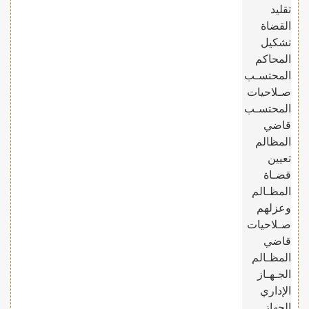
تقليد
القضاة
تشكيل
المحاكم
المحتسـب
صـلاحيات
المحتسـب
قاضي
المظالم
تعيين
قضـاة
المظـالم
وعزلهم
صـلاحيات
قاضي
المظـالم
الجـهـاز
الإداري
الجهاز