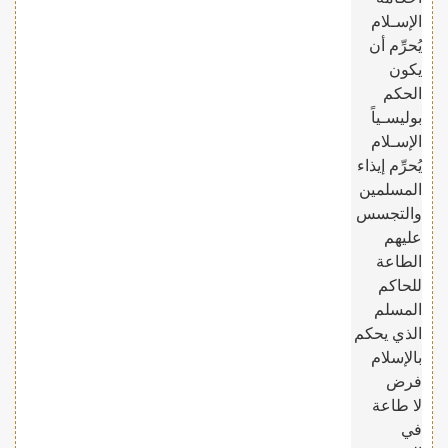
الإسـلام
يُحرِّم أن
يكون
الحكم
بوليسـياً
الإسـلام
يُحرِّم إيذاء
المسلمين
والتجسس
عليهم
الطاعة
للحاكم
المسلم
الذي يحكم
بالإسلام
فرض
لا طاعة
في