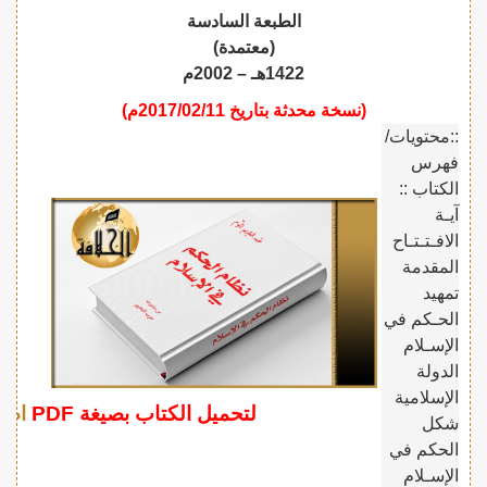
الطبعة السادسة
(معتمدة)
1422هـ – 2002م
(نسخة محدثة بتاريخ 2017/02/11م)
::محتويات/
فهرس
الكتاب ::
آيـة
الافـتـتـاح
المقدمة
تمهيد
الحـكم في
الإسـلام
الدولة
الإسلامية
لتحميل الكتاب بصيغة PDF
اضغ
شكل
الحكم في
الإسـلام