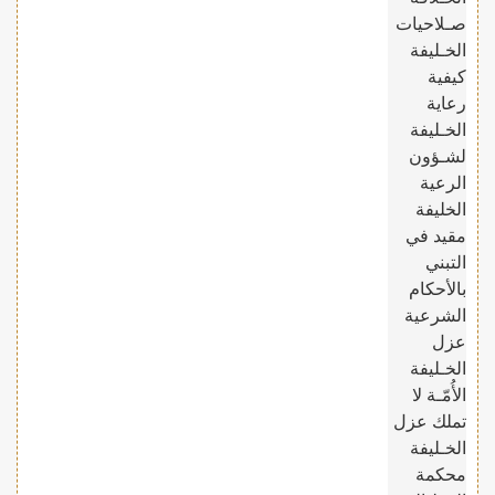
صـلاحيات
الخـليفة
كيفية
رعاية
الخـليفة
لشـؤون
الرعية
الخليفة
مقيد في
التبني
بالأحكام
الشرعية
عزل
الخـليفة
الأُمّـة لا
تملك عزل
الخـليفة
محكمة