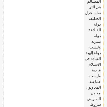
المظـالم
هي التي
تملك عزل
الخـليفة
دولة
الخـلافة
دولة
بشرية
وليست
دولة إلهية
القيادة في
الإسـلام
فردية
وليست
جماعية
المعاونون
معاون
التفـويض
شروط