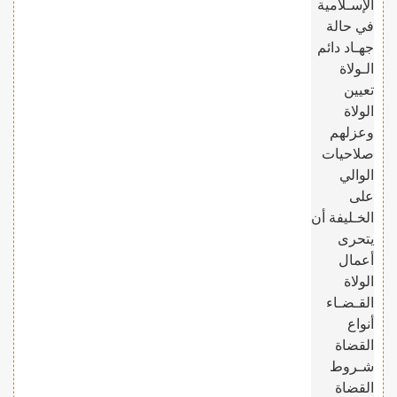
الإسـلامية
في حالة
جهـاد دائم
الـولاة
تعيين
الولاة
وعزلهم
صلاحيات
الوالي
على
الخـليفة أن
يتحرى
أعمال
الولاة
القـضـاء
أنواع
القضاة
شـروط
القضاة