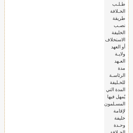
طـلـب
الخـلافة
طريقة
نصـب
الخليفة
الاستخلاف
أو العهد
ولايـة
العـهد
مدة
الرئاسـة
للخـليفة
المدة التي
يُمهل فيها
المسـلمون
لإقامة
خليفة
وحـدة
الخـلافة