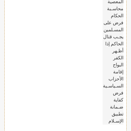
المعصية
محاسـبة
الحكام
فرض على
المسـلمين
يجـب قتال
الحاكم إذا
أظـهر
الكفر
البواح
إقامة
الأحزاب
السـياسـية
فرض
كفاية
ضـمانة
تطبيق
الإسـلام