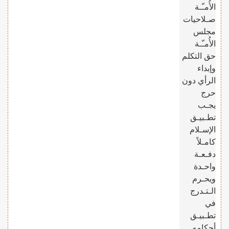
الأُمـّـة
صـلاحيات
مجلس
الأُمـّـة
حق التكلم
وإبداء
الرأي دون
حرج
يجـب
تطـبيـق
الإسـلام
كامـلاً
دفـعـة
واحـدة
ويحـرم
الـتـدرج
في
تطـبيـق
أحكامه