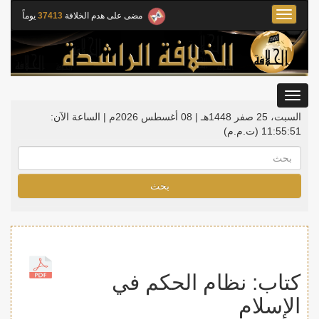
Toggle
مضى على هدم الخلافة
37413
يوماً
navigation
Toggle
gation
السبت، 25 صفر 1448هـ | 08 أغسطس 2026م |
الساعة الآن:
11:55:52
(ت.م.م)
بحث
كتاب: نظام الحكم في
الإسلام