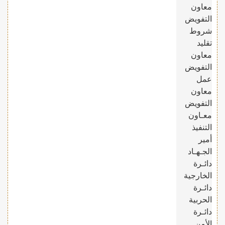
معاون
التفويض
شروط
تقليد
معاون
التفويض
عمل
معاون
التفويض
معـاون
التنفيذ
أمير
الجـهـاد
دائـرة
الخارجية
دائـرة
الحربية
دائـرة
الأمن