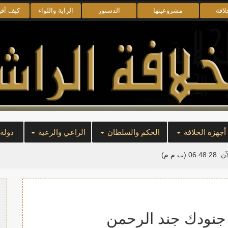
لافة
مشروعيتها
الدستور
الراية واللواء
كيف أق
أجهزة الخلافة
الحكم والسلطان
الراعي والرعية
دولة
آن:
06:48:29
(ت.م.م)
ا جنودك جند الرحمن