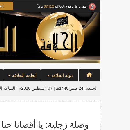
الخ
مضى على هدم الخلافة
37412
يوماً
دولة الخلافة
أنظمة الخلافة
الجمعة، 24 صفر 1448هـ | 07 أغسطس 2026م |
الساعة ال
وصلة زجلية: يا أقصانا حن