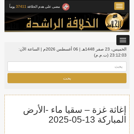
Toggle
مضى على هدم الخلافة
37411
يوماً
navigation
Toggle
gation
الخميس، 23 صفر 1448هـ | 06 أغسطس 2026م |
الساعة الآن:
23:12:03
(ت.م.م)
بحث
إغاثة غزة – سقيا ماء -الأرض
المباركة 13-05-2025