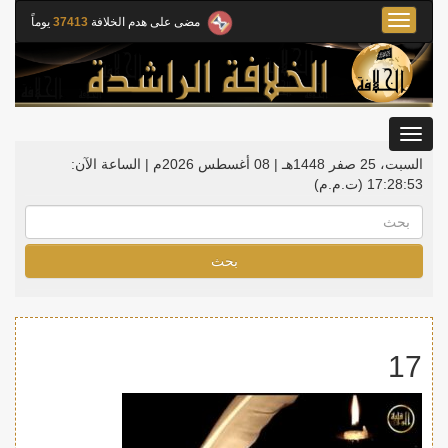
Toggle
مضى على هدم الخلافة
37413
يوماً
navigation
Toggle
gation
السبت، 25 صفر 1448هـ | 08 أغسطس 2026م |
الساعة الآن:
17:28:53
(ت.م.م)
بحث
17