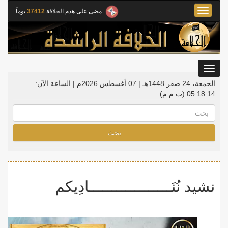
Toggle
مضى على هدم الخلافة
37412
يوماً
navigation
Toggle
gation
الجمعة، 24 صفر 1448هـ | 07 أغسطس 2026م |
الساعة الآن:
05:18:15
(ت.م.م)
بحث
نشيد نُنَــــــــــــــــــادِيكم