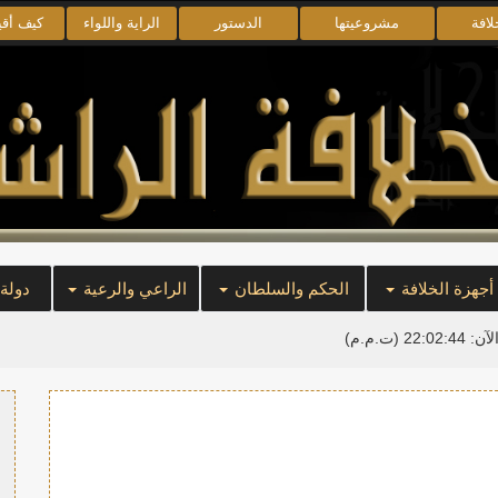
لافة
مشروعيتها
الدستور
الراية واللواء
كيف أق
أجهزة الخلافة
الحكم والسلطان
الراعي والرعية
دولة
لآن:
22:02:44
(ت.م.م)