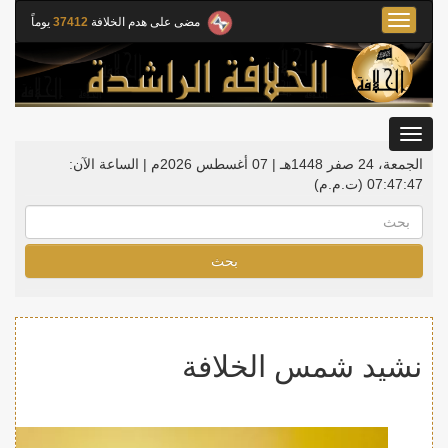
Toggle
مضى على هدم الخلافة
37412
يوماً
navigation
Toggle
gation
الجمعة، 24 صفر 1448هـ | 07 أغسطس 2026م |
الساعة الآن:
07:47:47
(ت.م.م)
بحث
نشيد شمس الخلافة