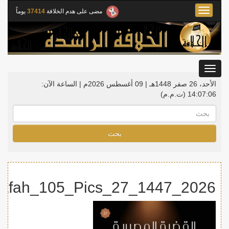
Toggle
مضى على هدم الخلافة
37414
يوماً
navigation
Toggle
gation
الأحد، 26 صفر 1448هـ | 09 أغسطس 2026م |
الساعة الآن:
14:07:06
(ت.م.م)
بحث
2026_1447_Waqiyah_Khilafah_105_Pics_27