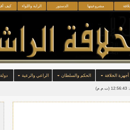
لافة
مشروعيتها
الدستور
الراية واللواء
كيف أق
أجهزة الخلافة
الحكم والسلطان
الراعي والرعية
دولة
:
12:56:43
(ت.م.م)