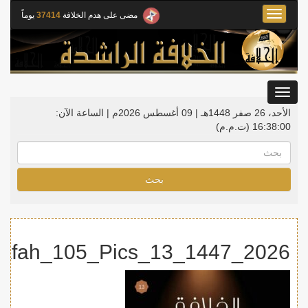
Toggle
مضى على هدم الخلافة
37414
يوماً
navigation
Toggle
gation
الأحد، 26 صفر 1448هـ | 09 أغسطس 2026م |
الساعة الآن:
16:38:00
(ت.م.م)
بحث
2026_1447_Waqiyah_Khilafah_105_Pics_13