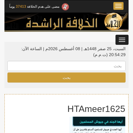
Toggle
مضى على هدم الخلافة
37413
يوماً
navigation
Toggle
gation
السبت، 25 صفر 1448هـ | 08 أغسطس 2026م |
الساعة الآن:
20:54:30
(ت.م.م)
بحث
HTAmeer1625