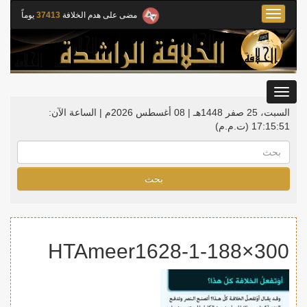
Toggle
مضى على هدم الخلافة
37413
يوماً
navigation
Toggle
gation
السبت، 25 صفر 1448هـ | 08 أغسطس 2026م |
الساعة الآن:
17:15:51
(ت.م.م)
بحث
HTAmeer1628-1-188×300