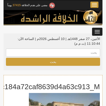
Toggle
مضى على هدم الخلافة
37415
يوماً
navigation
Toggle
gation
الأثنين، 27 صفر 1448هـ | 10 أغسطس 2026م |
الساعة الآن:
11:10:44
(ت.م.م)
بحث
2c184a72caf8639d4a63c913_M