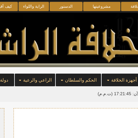
لافة
مشروعيتها
الدستور
الراية واللواء
كيف أق
أجهزة الخلافة
الحكم والسلطان
الراعي والرعية
دولة
آن:
17:21:45
(ت.م.م)