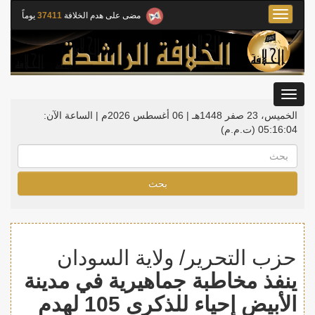
Toggle
مضى على هدم الخلافة
37411
يوماً
navigation
Toggle
gation
الخميس، 23 صفر 1448هـ | 06 أغسطس 2026م |
الساعة الآن:
05:16:04
(ت.م.م)
بحث
حزب التحرير/ ولاية السودان
ينفذ مخاطبة جماهيرية في مدينة
الأبيض إحياء للذكرى 105 لهدم