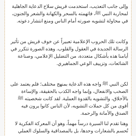
وإلى جانب التعذيب، استخدمت قريش سلاح الدعاية الجاهلية
لمحاربة النبي ﷺ، فاتهمته بالسحر والكهانة والشعر والجنون،
في محاولة لتشويه صورته أمام الناس ومنع انتشار دعوته.
وكانت تلك الحروب الإعلامية تعبيراً عن خوف قريش من تأثير
الرسالة الجديدة في العقول والقلوب. وهذه الصورة تتكرر في
أيامنا هذه بأشكال متعددة، من التضليل الإعلامي، وصناعة
الشائعات، وتزييف الوعي الجماهيري.
لكن النبي ﷺ واجه هذه الدعاية بمنهج مختلف؛ فلم يعتمد على
الصخب والانفعال، وإنما واجه الكذب بالحقيقة، والإساءة
بالأخلاق، والتشويه بالقدوة العملية. لقد كانت شخصيته ﷺ
أقوى من كل حملات التشويه، لأن الناس كانوا يرون فيه
الصدق والأمانة والرحمة.
وهنا تقدم لنا السيرة درساً مهماً، وهو أن المعركة الفكرية لا
تُحسم بالشعارات وحدها، بل بالمصداقية والسلوك العملي