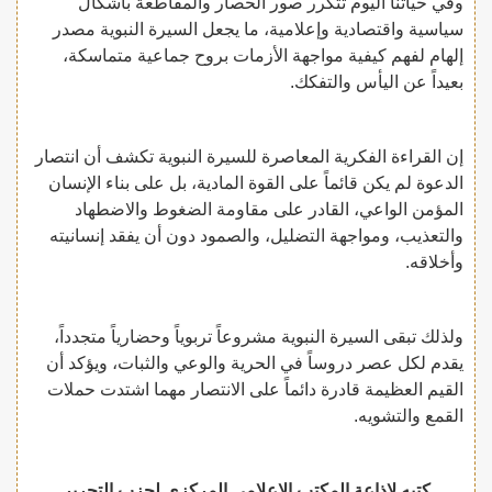
وفي حياتنا اليوم تتكرر صور الحصار والمقاطعة بأشكال
سياسية واقتصادية وإعلامية، ما يجعل السيرة النبوية مصدر
إلهام لفهم كيفية مواجهة الأزمات بروح جماعية متماسكة،
بعيداً عن اليأس والتفكك.
إن القراءة الفكرية المعاصرة للسيرة النبوية تكشف أن انتصار
الدعوة لم يكن قائماً على القوة المادية، بل على بناء الإنسان
المؤمن الواعي، القادر على مقاومة الضغوط والاضطهاد
والتعذيب، ومواجهة التضليل، والصمود دون أن يفقد إنسانيته
وأخلاقه.
ولذلك تبقى السيرة النبوية مشروعاً تربوياً وحضارياً متجدداً،
يقدم لكل عصر دروساً في الحرية والوعي والثبات، ويؤكد أن
القيم العظيمة قادرة دائماً على الانتصار مهما اشتدت حملات
القمع والتشويه.
كتبه لإذاعة المكتب الإعلامي المركزي لحزب التحرير