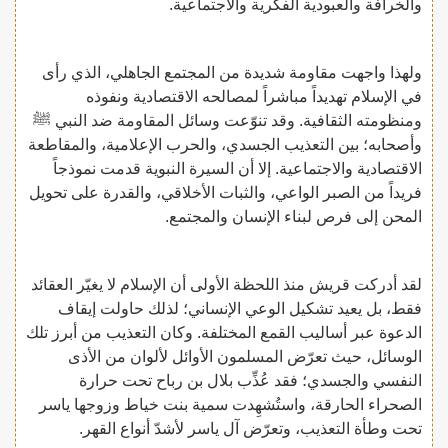
والخرافة والعبودية الفكرية والاجتماعية.
ولهذا واجهت مقاومة شديدة من المجتمع الجاهلي، الذي رأى
في الإسلام تهديداً مباشراً لمصالحه الاقتصادية ونفوذه
ومنظومته الثقافية. وقد تنوّعت وسائل المقاومة ضد النبي ﷺ
وأصحابه؛ بين التعذيب الجسدي، والحرب الإعلامية، والمقاطعة
الاقتصادية والاجتماعية. إلا أن السيرة النبوية قدمت نموذجاً
فريداً من الصبر الواعي، والثبات الأخلاقي، والقدرة على تحويل
المحن إلى فرص لبناء الإنسان والمجتمع.
لقد أدركت قريش منذ اللحظة الأولى أن الإسلام لا يغيّر العقائد
فقط، بل يعيد تشكيل الوعي الإنساني؛ لذلك حاولت إيقاف
الدعوة عبر أساليب القمع المختلفة. وكان التعذيب من أبرز تلك
الوسائل، حيث تعرّض المسلمون الأوائل لألوان من الأذى
النفسي والجسدي؛ فقد عُذِّب بلال بن رباح تحت حرارة
الصحراء الحارقة، واستُشهِدت سمية بنت خياط وزوجها ياسر
تحت وطأة التعذيب، وتعرّض آل ياسر لأشدّ أنواع القهر.