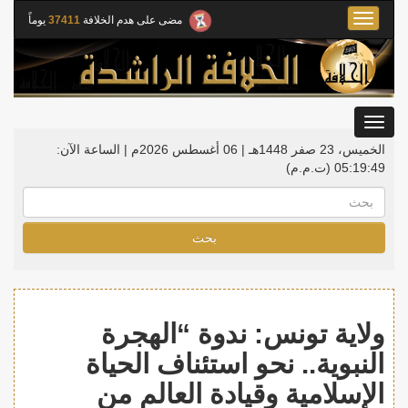
Toggle
مضى على هدم الخلافة
37411
يوماً
navigation
Toggle
gation
الخميس، 23 صفر 1448هـ | 06 أغسطس 2026م |
الساعة الآن:
05:19:50
(ت.م.م)
بحث
ولاية تونس: ندوة “الهجرة
النبوية.. نحو استئناف الحياة
الإسلامية وقيادة العالم من