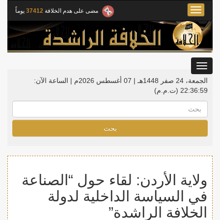
Toggle
مضى على هدم الخلافة
37412
يوماً
navigation
Toggle
gation
الجمعة، 24 صفر 1448هـ | 07 أغسطس 2026م |
الساعة الآن:
22:36:59
(ت.م.م)
بحث
ولاية الأردن: لقاء حول “الصناعة
في السياسة الداخلية لدولة
الخلافة الراشدة”