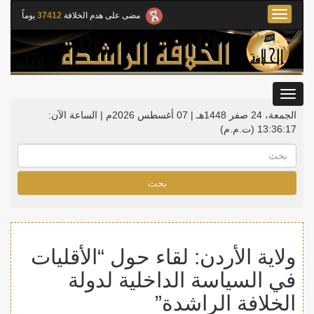
Toggle
مضى على هدم الخلافة
37412
يوماً
navigation
Toggle
gation
الجمعة، 24 صفر 1448هـ | 07 أغسطس 2026م |
الساعة الآن:
13:36:18
(ت.م.م)
بحث
ولاية الأردن: لقاء حول “الأقليات
في السياسة الداخلية لدولة
الخلافة الراشدة”