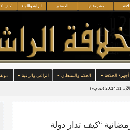
لافة
مشروعيتها
الدستور
الراية واللواء
كيف أق
أجهزة الخلافة
الحكم والسلطان
الراعي والرعية
دولة
لآن:
20:14:32
(ت.م.م)
انية “كيف تدار دولة