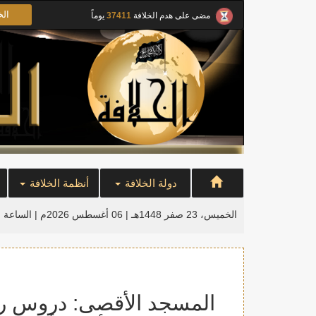
الخ
مضى على هدم الخلافة
37411
يوماً
دولة الخلافة
أنظمة الخلافة
الخميس، 23 صفر 1448هـ | 06 أغسطس 2026م |
الساعة ا
المسجد الأقصى: دروس رمض