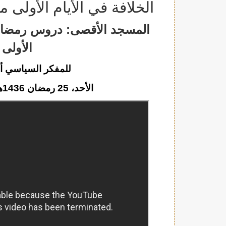
الخلافة في الأيام الأولى م
المسجد الأقصى: دروس رمضانية 
الأولى 
للمفكر السياسي أح
الأحد، 25 رمضان 1436هـ الموافق 12 تموز/يوليو 2015م