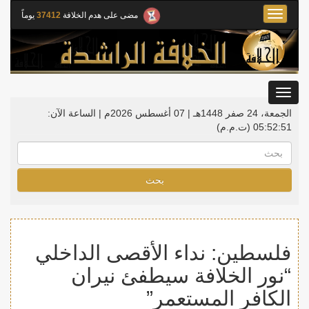
Toggle
مضى على هدم الخلافة
37412
يوماً
navigation
Toggle
gation
الجمعة، 24 صفر 1448هـ | 07 أغسطس 2026م |
الساعة الآن:
05:52:51
(ت.م.م)
بحث
فلسطين: نداء الأقصى الداخلي
“نور الخلافة سيطفئ نيران
الكافر المستعمر”