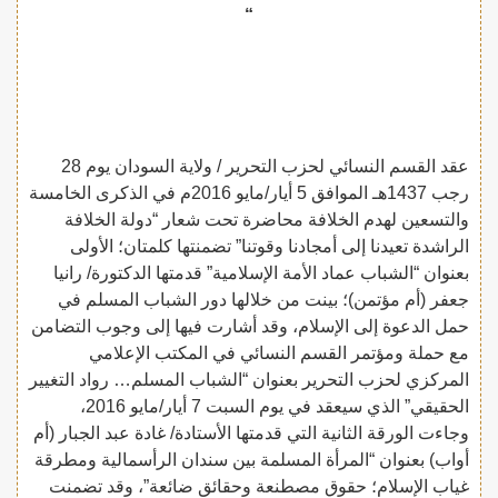
“
عقد القسم النسائي لحزب التحرير / ولاية السودان يوم 28
رجب 1437هـ الموافق 5 أيار/مايو 2016م في الذكرى الخامسة
والتسعين لهدم الخلافة محاضرة تحت شعار “دولة الخلافة
الراشدة تعيدنا إلى أمجادنا وقوتنا” تضمنتها كلمتان؛ الأولى
بعنوان “الشباب عماد الأمة الإسلامية” قدمتها الدكتورة/ رانيا
جعفر (أم مؤتمن)؛ بينت من خلالها دور الشباب المسلم في
حمل الدعوة إلى الإسلام، وقد أشارت فيها إلى وجوب التضامن
مع حملة ومؤتمر القسم النسائي في المكتب الإعلامي
المركزي لحزب التحرير بعنوان “الشباب المسلم… رواد التغيير
الحقيقي” الذي سيعقد في يوم السبت 7 أيار/مايو 2016،
وجاءت الورقة الثانية التي قدمتها الأستادة/ غادة عبد الجبار (أم
أواب) بعنوان “المرأة المسلمة بين سندان الرأسمالية ومطرقة
غياب الإسلام؛ حقوق مصطنعة وحقائق ضائعة”، وقد تضمنت