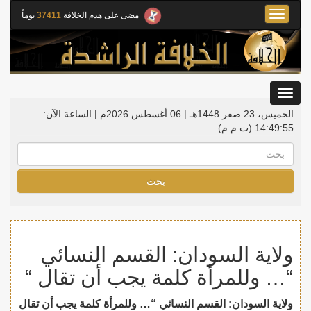
Toggle
مضى على هدم الخلافة
37411
يوماً
navigation
Toggle
gation
الخميس، 23 صفر 1448هـ | 06 أغسطس 2026م |
الساعة الآن:
14:49:56
(ت.م.م)
بحث
ولاية السودان: القسم النسائي
“… وللمرأة كلمة يجب أن تقال “
ولاية السودان: القسم النسائي “… وللمرأة كلمة يجب أن تقال