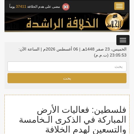
Toggle
مضى على هدم الخلافة
37411
يوماً
navigation
Toggle
gation
الخميس، 23 صفر 1448هـ | 06 أغسطس 2026م |
الساعة الآن:
23:05:54
(ت.م.م)
بحث
فلسطين: فعاليات الأرض
المباركة في الذكرى الـخامسة
والتسعين لهدم الخلافة