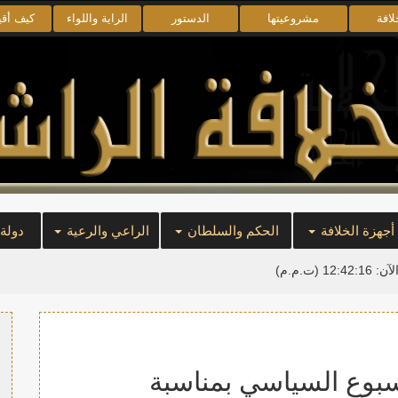
لافة
مشروعيتها
الدستور
الراية واللواء
كيف أق
أجهزة الخلافة
الحكم والسلطان
الراعي والرعية
دولة
لآن:
12:42:17
(ت.م.م)
أسبوع السياسي بمناسبة