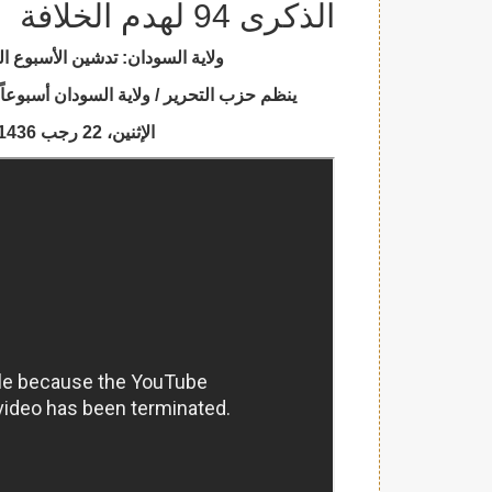
الذكرى 94 لهدم الخلافة
ولاية السودان: تدشين الأسبوع السياسي ب
ينظم حزب التحرير / ولاية السودان أسبوعاً سياسياً بمناسبة 
الإثنين، 22 رجب 1436هـ الموافق 11 أيار/مايو 2015م