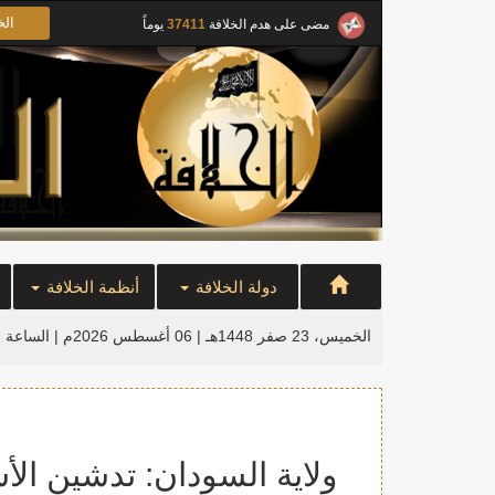
الخ
مضى على هدم الخلافة
37411
يوماً
دولة الخلافة
أنظمة الخلافة
الخميس، 23 صفر 1448هـ | 06 أغسطس 2026م |
الساعة ا
ولاية السودان: تدشين ال