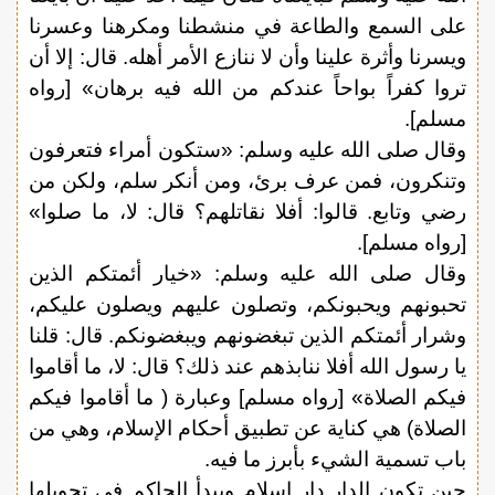
على السمع والطاعة في منشطنا ومكرهنا وعسرنا
ويسرنا وأثرة علينا وأن لا ننازع الأمر أهله. قال: إلا أن
تروا كفراً بواحاً عندكم من الله فيه برهان» [رواه
مسلم].
وقال صلى الله عليه وسلم: «ستكون أمراء فتعرفون
وتنكرون، فمن عرف برئ، ومن أنكر سلم، ولكن من
رضي وتابع. قالوا: أفلا نقاتلهم؟ قال: لا، ما صلوا»
[رواه مسلم].
وقال صلى الله عليه وسلم: «خيار أئمتكم الذين
تحبونهم ويحبونكم، وتصلون عليهم ويصلون عليكم،
وشرار أئمتكم الذين تبغضونهم ويبغضونكم. قال: قلنا
يا رسول الله أفلا ننابذهم عند ذلك؟ قال: لا، ما أقاموا
فيكم الصلاة» [رواه مسلم] وعبارة ( ما أقاموا فيكم
الصلاة) هي كناية عن تطبيق أحكام الإسلام، وهي من
باب تسمية الشيء بأبرز ما فيه.
حين تكون الدار دار إسلام ويبدأ الحاكم في تحويلها