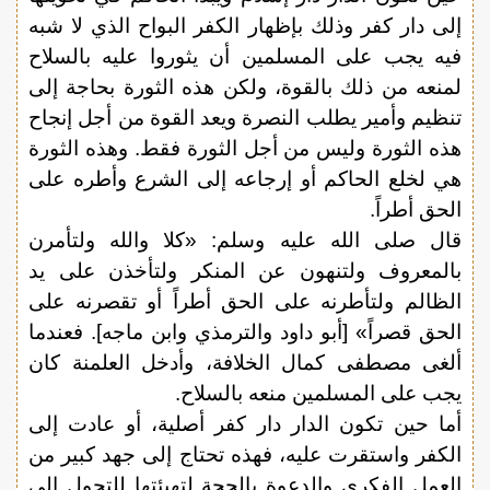
إلى دار كفر وذلك بإظهار الكفر البواح الذي لا شبه
فيه يجب على المسلمين أن يثوروا عليه بالسلاح
لمنعه من ذلك بالقوة، ولكن هذه الثورة بحاجة إلى
تنظيم وأمير يطلب النصرة ويعد القوة من أجل إنجاح
هذه الثورة وليس من أجل الثورة فقط. وهذه الثورة
هي لخلع الحاكم أو إرجاعه إلى الشرع وأطره على
الحق أطراً.
قال صلى الله عليه وسلم: «كلا والله ولتأمرن
بالمعروف ولتنهون عن المنكر ولتأخذن على يد
الظالم ولتأطرنه على الحق أطراً أو تقصرنه على
الحق قصراً» [أبو داود والترمذي وابن ماجه]. فعندما
ألغى مصطفى كمال الخلافة، وأدخل العلمنة كان
يجب على المسلمين منعه بالسلاح.
أما حين تكون الدار دار كفر أصلية، أو عادت إلى
الكفر واستقرت عليه، فهذه تحتاج إلى جهد كبير من
العمل الفكري والدعوة بالحجة لتهيئتها للتحول إلى