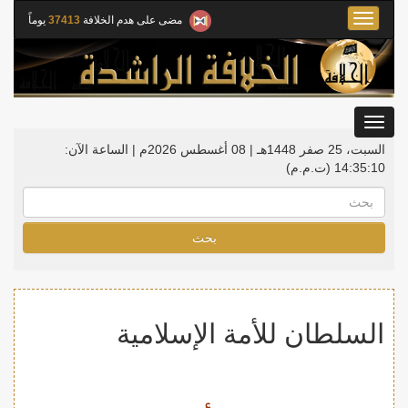
Toggle
مضى على هدم الخلافة
37413
يوماً
navigation
Toggle
gation
السبت، 25 صفر 1448هـ | 08 أغسطس 2026م |
الساعة الآن:
14:35:11
(ت.م.م)
بحث
السلطان للأمة الإسلامية