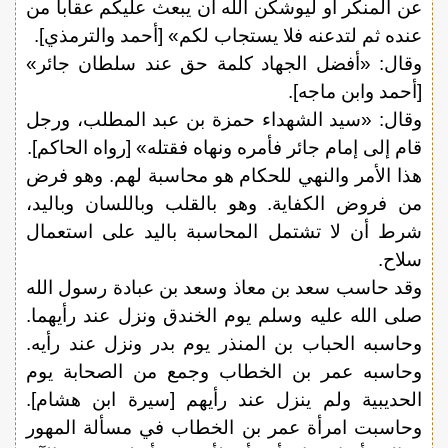
عن المنكر أو ليوشكن الله أن يبعث عليكم عقاباً من
عنده ثم لتدعنه فلا يستجاب لكم» [أحمد والترمذي].
وقال: «أفضل الجهاد كلمة حق عند سلطان جائر»
[أحمد وابن ماجه].
وقال: «سيد الشهداء حمزة بن عبد المطلب، ورجل
قام إلى إمام جائر فأمره ونهاه فقتله» [رواه الحاكم].
هذا الأمر والنهي للحكام هو محاسبة لهم. وهو فرض
من فروض الكفاية. وهو بالقلب وباللسان وباليد،
شرط أن لا تشتمل المحاسبة باليد على استعمال
سلاح.
وقد حاسب سعد بن معاذ وسعد بن عبادة رسول الله
صلى الله عليه وسلم يوم الخندق ونزل عند رأيهما.
وحاسبه الحباب بن المنذر يوم بدر ونزل عند رأيه.
وحاسبه عمر بن الخطاب وجمع من الصحابة يوم
الحديبية ولم ينزل عند رأيهم [سيرة ابن هشام].
وحاسبت امرأة عمر بن الخطاب في مسألة المهور