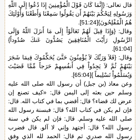
قال تعالى: {إِنَّمَا كَانَ قَوْلَ الْمُؤْمِنِينَ إِذَا دُعُوا إِلَى اللَّهِ
وَرَسُولِهِ لِيَحْكُمَ بَيْنَهُمْ أَن يَقُولُوا سَمِعْنَا وَأَطَعْنَا وَأُوْلَئِكَ
هُمُ الْمُفْلِحُونَ}[51:24].
وقال: {وَإِذَا قِيلَ لَهُمْ تَعَالَوْاْ إِلَى مَا أَنزَلَ اللّهُ وَإِلَى
الرَّسُولِ رَأَيْتَ الْمُنَافِقِينَ يَصُدُّونَ عَنكَ صُدُوداً}
[61:04].
وقال: {فَلاَ وَرَبِّكَ لاَ يُؤْمِنُونَ حَتَّىَ يُحَكِّمُوكَ فِيمَا شَجَرَ
بَيْنَهُمْ ثُمَّ لاَ يَجِدُواْ فِي أَنفُسِهِمْ حَرَجاً مِّمَّا قَضَيْتَ
وَيُسَلِّمُواْ تَسْلِيماً }[65:04].
وعن معاذ (بن جبل) أن رسول الله صلى الله عليه
وسلم حين بعثه إلى اليمن قال: «كيف تصنع إن
عرض لك قضاء؟ قال: أقضي بما في كتاب الله. قال:
فإن لم يكن في كتاب الله؟ قال: فبسنة رسول الله
صلى الله عليه وسلم. قال: فإن لم يكن في سنة
رسول الله؟ قال: أجتهد وإني لا آلو. قال فضرب
رسول الله صدري ثم قال: الحمد لله الذي وفق