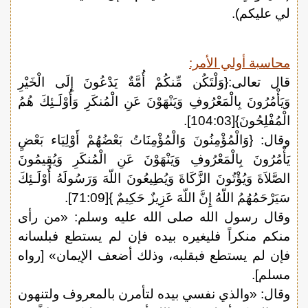
لي عليكم).
محاسبة أولي الأمر:
قال تعالى:{وَلْتَكُن مِّنكُمْ أُمَّةٌ يَدْعُونَ إِلَى الْخَيْرِ
وَيَأْمُرُونَ بِالْمَعْرُوفِ وَيَنْهَوْنَ عَنِ الْمُنكَرِ وَأُوْلَـئِكَ هُمُ
الْمُفْلِحُونَ}[104:03].
وقال: {وَالْمُؤْمِنُونَ وَالْمُؤْمِنَاتُ بَعْضُهُمْ أَوْلِيَاء بَعْضٍ
يَأْمُرُونَ بِالْمَعْرُوفِ وَيَنْهَوْنَ عَنِ الْمُنكَرِ وَيُقِيمُونَ
الصَّلاَةَ وَيُؤْتُونَ الزَّكَاةَ وَيُطِيعُونَ اللّهَ وَرَسُولَهُ أُوْلَـئِكَ
سَيَرْحَمُهُمُ اللّهُ إِنَّ اللّهَ عَزِيزٌ حَكِيمٌ }[71:09].
وقال رسول الله صلى الله عليه وسلم: «من رأى
منكم منكراً فليغيره بيده فإن لم يستطع فبلسانه
فإن لم يستطع فبقلبه، وذلك أضعف الإيمان» [رواه
مسلم].
وقال: «والذي نفسي بيده لتأمرن بالمعروف ولتنهون