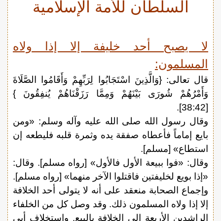
السلطان للأمة الإسلامية
لا يصبح أحد خليفة إلا إذا ولاه
المسلمون:
قال تعالى: {وَالَّذِينَ اسْتَجَابُوا لِرَبِّهِمْ وَأَقَامُوا الصَّلَاةَ
وَأَمْرُهُمْ شُورَى بَيْنَهُمْ وَمِمَّا رَزَقْنَاهُمْ يُنفِقُونَ }
[38:42].
وقال رسول الله صلى الله عليه وآله وسلم: «ومن
بايع إماماً فأعطاه صفقة يده وثمرة قلبه فليطعه إن
استطاع» [مسلم].
وقال: «فوا ببيعة الأول فالأول» [رواه مسلم]. وقال:
«إذا بويع لخليفتين فاقتلوا الآخر منهما» [رواه مسلم].
وإجماع الصحابة منعقد على أنه لا يتولى أحد الخلافة
إلا إذا ولاه المسلمون ذلك. وقد وصل كل من الخلفاء
الراشدين الأربعة إلى الخلافة بالبيع. واستخلاف أبي