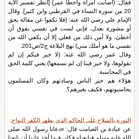
فقال: (أصابت امرأة وأخطأ عمر) [أنظر تفسير الآية
20 من سورة النساء في القرطبي وابن كثير]. وقال
الإمام علي رضي الله عنه: (فلا تكفوا عن مقالة بحق
أو مشورة بعدل، فإني لست في نفسي بفوق أن
أخطئ، ولا آمن ذلك من فعلي إلا أن يكفي الله من
نفسي ما هو أملك مني) نهج البلاغة ج2/ص201.
وقال عمر رضي الله عنه: (لا خير فيكم إن لم
تقولوها، ولا خير فينا إن لم نسمعها) يعني كلمة الحق
في المحاسبة.
هؤلاء هم خير الناس وسادتهم وكان المسلمون
يحاسبونهم، فكيف بغيرهم؟.
الثورة بالسلاح على الحاكم الذي يظهر الكفر البواح:
عن عبادة بن الصامت قال: «دعانا رسول الله صلى
الله عليه وسلم فبايعناه فكان فيما أخذ علينا أن بايعنا