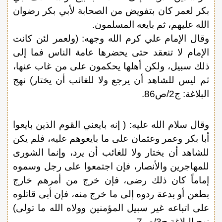
بكر لعمر كان بتفويض من الصحابة لأبي بكر رضوان
الله عليهم، ثم بايعه المسلمون.
وقال الإمام علي كرم الله وجهه: (ولعمر لئن كانت
الإمام لا تنعقد حتى يحضرها عامة الناس فما إلى
ذلك سبيل، ولكن أهلها يحكمون على من غاب عنها،
ثم ليس للشاهد أن يرجع ولا للغائب أن يختار) نهج
البلاغة: ج2/ص86.
وقال سلام الله عليه: ( إنه بايعني القوم الذين بايعوا
أبا بكر وعمر وعثمان على ما بايعوهم عليه، فلم يكن
للشاهد أن يختار ولا للغائب أن يرد، وإنما الشورى
للمهاجرين والأنصار، فإن اجتمعوا على رجل وسموه
إماماً كان ذلك رضى، فإن خرج من أمرهم خارج
بطعن أو بدعة ردوه إلى ما خرج منه، فإن أبى قاتلوه
على اتباعه غير سبيل المؤمنين وولاه الله ما تولى)
نهج البلاغة ج3/ص7.