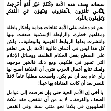
سبحانه يصف هذه الأمة ﴿كُنْتُمْ خَيْرَ أُمَّةٍ أُخْرِجَتْ
لِلنَّاسِ تَأْمُرُونَ بِالْمَعْرُوفِ وَتَنْهَوْنَ عَنِ الْمُنْكَرِ
وَتُؤْمِنُونَ بِاللَّهِ﴾.
نعم قد دخلت على الأمة ثقافات هدامة وأفكار باطلة
ومفاهيم خطرة، والرابطة الإسلامية ضعفت بينها
وانتشرت بدلها الروابط القومية والوطنية… ولكن
كل هذا ليس في أعماق غالبية الأمة، بل هي تطفو
على السطح بفعل الحكام الظلمة، ووسائل الإعلام
التي تسير في فلكهم، ومع ذلك فالخير موجود،
ولعلك تتابع أعمال الحزب فترى أن الخلافة أصبح لها
رأي عام بعد أن لم يكن، وأصبحت مطلباً عاماً لافتاً
للنظر بعد أن كانت المناداة بها عيباً!
يا أخي إن الأمم الحية حتى وإن تعرضت إلى عوامل
الضعف والفرقة… لا بد من أن تنتفض، فقد مكث
الصليبيون في بلادنا نحو مئتي سنة، وفي القدس