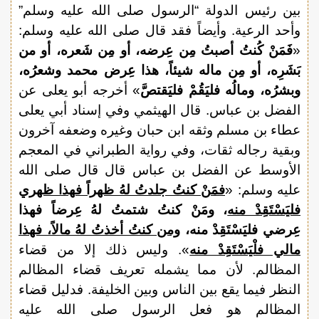
بين رئيس الدولة “الرسول صلى الله عليه وسلم”
وأحد الرعية. وأيضاً فقد قال صلى الله عليه وسلم:
«
فَمَنْ كُنتُ أصبتُ مِن عِرضه، أو مِن شَعره، أو من
بَشَرِه، أو مِن ماله شيئاً، هذا عِرض محمد وشعرُه،
وبشرُه، ومالُه فليَقُمْ فليَقتصَّ
» أخرجه أبو يعلى عن
الفضل بن عباس. قال الهيثمي وفي إسناد أبي يعلى
عطاء بن مسلم وثقه ابن حبان وغيره وضعفه آخرون
وبقية رجاله ثقات، وفي رواية الطبراني في المعجم
الأوسط عن الفضل بن عباس قال قال صلى الله
عليه وسلم: «
فمَنْ كنتُ جلدتُ لهُ ظهراً فهذا ظهري
فليَسْتَقِدْ منه
، ومَنْ كنتُ شتمتُ لهُ عِرضاً فهذا
عِرضي فليَسْتَقِدْ منه،
ومن كنتُ أخذتُ لهُ مالاً، فهذا
مالي فلْيَسْتَقِدْ منه
». وليس ذلك إلا من قضاء
المظالم. لأن مما يشمله تعريف قضاء المظالم
النظر فيما يقع بين الناس وبين الخليفة. فدليل قضاء
المظالم هو فعل الرسول صلى الله عليه