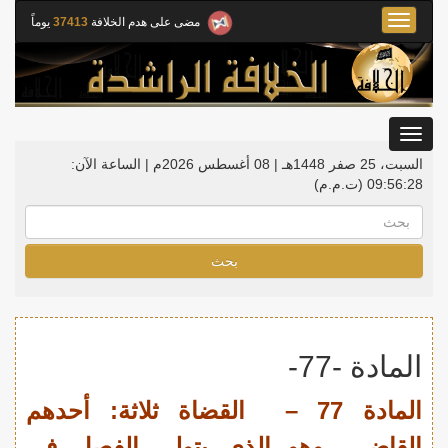
Toggle
مضى على هدم الخلافة
37413
يوماً
navigation
Toggle
gation
السبت، 25 صفر 1448هـ | 08 أغسطس 2026م |
الساعة الآن:
09:56:29
(ت.م.م)
بحث
المادة -77-
المادة 77 – القضاة ثلاثة: أحدهم
القاضي، وهو الذي يتولى الفصل في