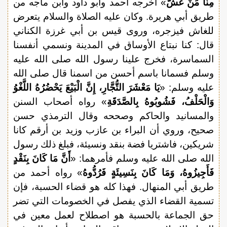
مِنَّا مَنْ غَشَّ
» أخرجه أحمد وأبو داود وابن ماجه من
طريق أبي هريرة. وكان عليه الصلاة والسلام يتعرض
للغاش فيزجره، وروى قيس بن أبي غرزة الكناني
قال: كنا نبتاع الأوساق في المدينة ونسمي أنفسنا
السماسرة، فخرج علينا رسول الله صلى الله عليه
وسلم فسمانا باسم أحسن من اسمنا قال صلى الله
عليه وسلم: «
يَا مَعْشَرَ التُّجَّارِ، إِنَّ الْبَيْعَ يَحْضُرُهُ اللَّغْوُ
وَالْحَلْفُ، فَشُوبُوهُ بِالصَّدَقَةِ
» رواه أصحاب السنن
والمسانيد والحاكم وصححه وقال الترمذي حسن
صحيح، وروي أن البراء بن عازب وزيد بن أرقم كانا
شريكين، فاشتريا فضة بنقد ونسيئة، فبلغ ذلك رسول
الله صلى الله عليه وسلم فأمرهما: «
أَنَّ مَا كَانَ بِنَقْدٍ
فَأَجِيزُوهُ، وَمَا كَانَ بِنَسِيئَةٍ فَرُدُّوهُ
» رواه أحمد من
طريق أبي المنهال. فهذا كله هو قضاء الحسبة، فإن
تسمية القضاء الذي يفصل في الخصومات التي تضر
حق الجماعة بالحسبة هو اصطلاح لعمل معين في