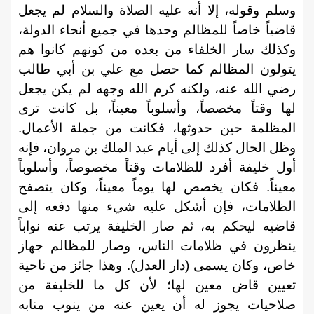
وسلم وقوله، إلا أنه عليه الصلاة والسلام لم يجعل
قاضياً خاصاً للمظالم وحدها في جميع أنحاء الدولة،
وكذلك سار الخلفاء من بعده من كونهم كانوا هم
يتولون المظالم كما حصل مع علي بن أبي طالب
رضي الله عنه، ولكنه كرم الله وجهه لم يكن يجعل
لها وقتاً مخصصاً، وأسلوباً معيناً، بل كانت ترى
المظلمة حين حدوثها، فكانت من جملة الأعمال.
وظل الحال كذلك إلى أيام عبد الملك بن مروان، فإنه
أول خليفة أفرد للظلامات وقتاً مخصوصاً، وأسلوباً
معيناً. فكان يخصص لها يوماً معيناً، وكان يتصفح
الظلامات، فإن أشكل عليه شيء منها دفعه إلى
قاضيه ليحكم به، ثم صار الخليفة يرتب عنه نواباً
ينظرون في ظلامات الناس، وصار للمظالم جهاز
خاص، وكان يسمى (دار العدل). وهذا جائز من ناحية
تعيين قاض معين لها؛ لأن كل ما للخليفة من
صلاحيات يجوز له أن يعين عنه من ينوب منابه