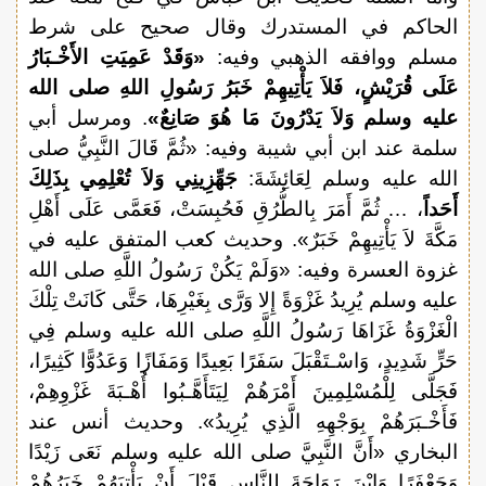
الحاكم في المستدرك وقال صحيح على شرط
مسلم ووافقه الذهبي وفيه:
«وَقَدْ عَمِيَتِ الأَخْـبَارُ
عَلَى قُرَيْشٍ، فَلاَ يَأْتِيهِمْ خَبَرُ رَسُولِ اللهِ صلى الله
عليه وسلم وَلاَ يَدْرُونَ مَا هُوَ صَانِعٌ»
. ومرسل أبي
سلمة عند ابن أبي شيبة وفيه: «ثُمَّ قَالَ النَّبِيُّ صلى
الله عليه وسلم لِعَائِشَةَ:
جَهِّزِينِي وَلاَ تُعْلِمِي بِذَلِكَ
أَحَداً
، … ثُمَّ أَمَرَ بِالطُّرُقِ فَحُبِسَتْ، فَعَمَّى عَلَى أَهْلِ
مَكَّةَ لاَ يَأْتِيهِمْ خَبَرٌ». وحديث كعب المتفق عليه في
غزوة العسرة وفيه: «وَلَمْ يَكُنْ رَسُولُ اللَّهِ صلى الله
عليه وسلم يُرِيدُ غَزْوَةً إِلا وَرَّى بِغَيْرِهَا، حَتَّى كَانَتْ تِلْكَ
الْغَزْوَةُ غَزَاهَا رَسُولُ اللَّهِ صلى الله عليه وسلم فِي
حَرٍّ شَدِيدٍ، وَاسْـتَقْبَلَ سَفَرًا بَعِيدًا وَمَفَازًا وَعَدُوًّا كَثِيرًا،
فَجَلَّى لِلْمُسْلِمِينَ أَمْرَهُمْ لِيَتَأَهَّـبُوا أُهْـبَةَ غَزْوِهِمْ،
فَأَخْـبَرَهُمْ بِوَجْهِهِ الَّذِي يُرِيدُ». وحديث أنس عند
البخاري «أَنَّ النَّبِيَّ صلى الله عليه وسلم نَعَى زَيْدًا
وَجَعْفَرًا وَابْنَ رَوَاحَةَ لِلنَّاسِ قَبْلَ أَنْ يَأْتِيَهُمْ خَبَرُهُمْ