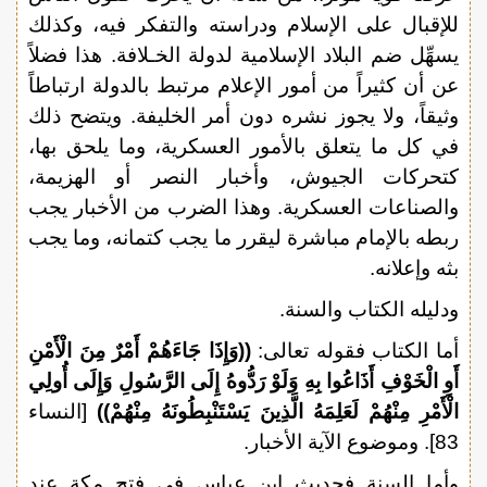
للإقبال على الإسلام ودراسته والتفكر فيه، وكذلك
يسهِّل ضم البلاد الإسلامية لدولة الخـلافة. هذا فضلاً
عن أن كثيراً من أمور الإعلام مرتبط بالدولة ارتباطاً
وثيقاً، ولا يجوز نشره دون أمر الخليفة. ويتضح ذلك
في كل ما يتعلق بالأمور العسكرية، وما يلحق بها،
كتحركات الجيوش، وأخبار النصر أو الهزيمة،
والصناعات العسكرية. وهذا الضرب من الأخبار يجب
ربطه بالإمام مباشرة ليقرر ما يجب كتمانه، وما يجب
بثه وإعلانه.
ودليله الكتاب والسنة.
أما الكتاب فقوله تعالى:
((وَإِذَا جَاءَهُمْ أَمْرٌ مِنَ الْأَمْنِ
أَوِ الْخَوْفِ أَذَاعُوا بِهِ وَلَوْ رَدُّوهُ إِلَى الرَّسُولِ وَإِلَى أُولِي
الْأَمْرِ مِنْهُمْ لَعَلِمَهُ الَّذِينَ يَسْتَنْبِطُونَهُ مِنْهُمْ))
[النساء
83]. وموضوع الآية الأخبار.
وأما السنة فحديث ابن عباس في فتح مكة عند