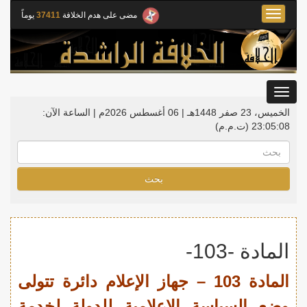
Toggle
مضى على هدم الخلافة
37411
يوماً
navigation
Toggle
gation
الخميس، 23 صفر 1448هـ | 06 أغسطس 2026م |
الساعة الآن:
23:05:09
(ت.م.م)
بحث
المادة -103-
المادة 103 – جهاز الإعلام دائرة تتولى
وضع السياسة الإعلامية للدولة لخدمة