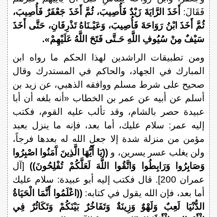
فَقَالَ:
أَخَذَ الرَّايَةَ زَيْدٌ فَأُصِيبَ، ثُمَّ أَخَذَ جَعْفَرٌ فَأُصِيبَ،
ثُمَّ أَخَذَ ابْنُ رَوَاحَةَ فَأُصِيبَ، وَعَيْـنَاهُ تَذْرِفَانِ، حَتَّى أَخَذَ
سَيْفٌ مِنْ سُيُوفِ اللَّهِ حَـتَّى فَتَحَ اللَّهُ عَلَيْهِمْ».
ومن تطبيقات الراشدين لهذا الحكم ما رواه ابن
المبارك في الجهاد، والحاكم في المستدرك وقال
صحيح على شرط مسلم ووافقه الذهبي، عن زيد بن
أسلم عن أبيه عن عمر بن الخطاب «أنه بلغه أن أبا
عبيدة حصر بالشام، وقد تألب عليه القوم، فكتب
إليه عمر: سلام عليك، أما بعد، فإنه ما ينزل بعبد
مؤمن من منزلة شدة إلا جعل الله له بعدها فرجاً،
ولن يغلب عسر يسرين، و
((يَا أَيُّهَا الَّذِينَ آَمَنُوا اصْبِرُوا
وَصَابِرُوا وَرَابِطُوا وَاتَّقُوا اللَّهَ لَعَلَّكُمْ تُفْلِحُونَ))
[آل
عمران 200]. قال فكتب إليه أبو عبيدة: سلام عليك
أما بعد، فإن الله يقول في كتابه:
((اعْلَمُوا أَنَّمَا الْحَيَاةُ
الدُّنْيَا لَعِبٌ وَلَهْوٌ وَزِينَةٌ وَتَفَاخُرٌ بَيْنَكُمْ وَتَكَاثُرٌ فِي