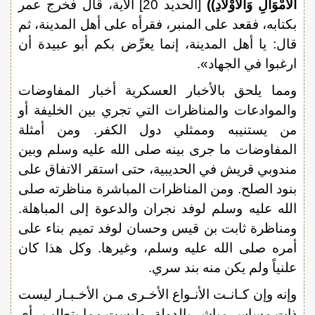
الْأَمْوَالِ وَالْأَوْلَادِ))
[الحديد 20] الآية، قال فخرج عمر
بكتابه، فقعد على المنبر، فقرأه على أهل المدينة، ثم
قال: يا أهل المدينة، إنما يعرِّض بكم أبو عبيدة أن
ارغبوا في الجهاد».
ومما يلحق بالأخبار العسكرية أخبار المفاوضات
والموادعات والمناظرات التي تجري بين الخليفة أو
من يستنيبه وممثلي دول الكفر. ومن أمثلة
المفاوضات ما جرى بينه صلى الله عليه وسلم وبين
مندوبي قريش في الحديبية، حتى استقر الاتفاق على
بنود الصلح. ومن المناظرات المباشرة مناظرته صلى
الله عليه وسلم لوفد نجران والدعوة إلى المباهلة.
ومناظرة ثابت بن قيس وحسان لوفد تميم بناء على
أمره صلى الله عليه وسلم، وغيرها. وكل هذا كان
علنياً ولم يكن منه بند سري.
وإنه وإن كـانـت الأنـواع الأخـرى مـن الأخـبـار ليست
ذات مساس مباشر بالدولة، وليست مما يتطلب رأي