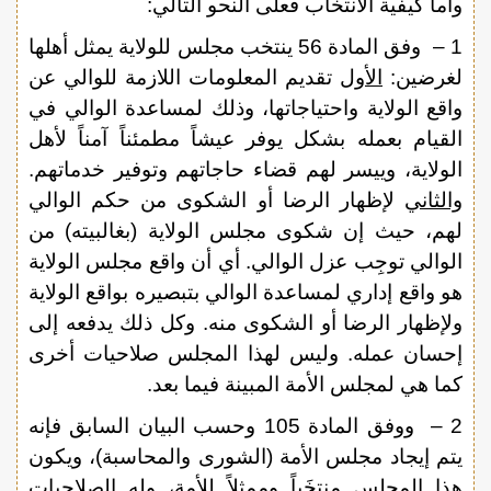
وأما كيفية الانتخاب فعلى النحو التالي:
1 – وفق المادة 56 ينتخب مجلس للولاية يمثل أهلها
لغرضين:
الأول
تقديم المعلومات اللازمة للوالي عن
واقع الولاية واحتياجاتها، وذلك لمساعدة الوالي في
القيام بعمله بشكل يوفر عيشاً مطمئناً آمناً لأهل
الولاية، وييسر لهم قضاء حاجاتهم وتوفير خدماتهم.
والثاني
لإظهار الرضا أو الشكوى من حكم الوالي
لهم، حيث إن شكوى مجلس الولاية (بغالبيته) من
الوالي توجِب عزل الوالي. أي أن واقع مجلس الولاية
هو واقع إداري لمساعدة الوالي بتبصيره بواقع الولاية
ولإظهار الرضا أو الشكوى منه. وكل ذلك يدفعه إلى
إحسان عمله. وليس لهذا المجلس صلاحيات أخرى
كما هي لمجلس الأمة المبينة فيما بعد.
2 – ووفق المادة 105 وحسب البيان السابق فإنه
يتم إيجاد مجلس الأمة (الشورى والمحاسبة)، ويكون
هذا المجلس منتخَباً وممثلاً للأمة، وله الصلاحيات