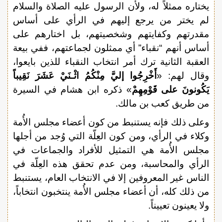
يختاره ممثلاً له، ولأن الرسول عليه الصلاة والسلام
لم يختر من يرجع إليهم في الرأي على أساس
مقدرتهم وكفايتهم وشخصيتهم، بل اختارهم على
أساس أنهم “نقباء” أي ممثلون لجماعتهم، ففي بيعة
العقبة الثانية ترك أمر انتخاب النقباء للذين بايعوا،
وقال لهم: «
أَخْرِجُوا إليَّ مِنْكُمُ اثْـنَيْ عَشَرَ نَقِيباً
يَكُونو
نَ
على قَوْمِهِمْ
» ذكره ابن هشام في السيرة
من طريق كعب بن مالك.
وعلى ذلك فإنه يستنبط من كون أعضاء مجلس الأُمة
وكلاء في الرأي، ومن كون العِلّة التي وُجد من أجلها
مجلس الأُمة هي التمثيل للأفراد والجماعات في
الرأي والمحاسبة، ومن عدم تحقق هذه العِلّة في
الناس غير المعروفين إلا في الانتخاب العام، يستنبط
من ذلك كله، أن أعضاء مجلس الأُمة ينتخبون انتخاباً،
ولا يعينون تعييناً.