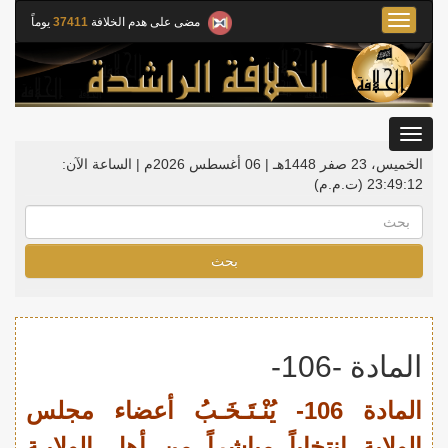
Toggle
مضى على هدم الخلافة
37411
يوماً
navigation
Toggle
gation
الخميس، 23 صفر 1448هـ | 06 أغسطس 2026م |
الساعة الآن:
23:49:13
(ت.م.م)
بحث
المادة -106-
المادة 106- يُنْـتَـخَـبُ أعضاء مجلس
الولاية انتخاباً مباشراً من أهل الولايـة