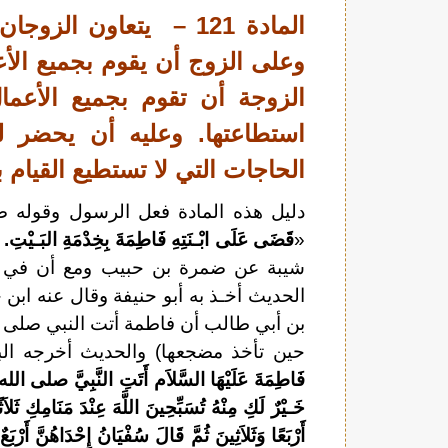
المادة 121 – يتعاون الز
وعلى الزوج أن يقوم بجميع الأع
الزوجة أن تقوم بجميع الأعما
استطاعتها. وعليه أن يحضر له
الحاجات التي لا تستطيع القيام به
دليل هذه المادة فعل الرسول وقوله صل
«
قَضَى عَلَى ابْـنَتِهِ فَاطِمَةَ بِخِدْمَةِ البَـيْتِ. 
شيبة عن ضمرة بن حبيب ومع أن في سند
الحديث أخـذ به أبو حنيفة وقال عنه اب
بن أبي طالب أن فاطمة أتت النبي صلى ال
حين تأخذ مضجعها) والحديث أخرجه ال
فَاطِمَةَ عَلَيْهَا السَّلاَم أَتَتِ النَّبِيَّ
صلى الله
خَـيْرٌ لَكِ مِنْهُ تُسَبِّحِينَ اللَّهَ عِنْدَ مَنَامِكِ ثَلاَثًا و
أَرْبَعًا وَثَلاَثِينَ ثُمَّ قَالَ سُفْيَانُ إِحْدَاهُنَّ أَرْبَع