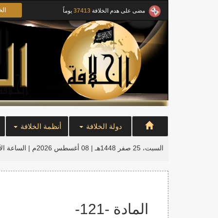
الخ
مضى على هدم الخلافة
37413
يوماً
دولة الخلافة
أنظمة الخلافة
السبت، 25 صفر 1448هـ | 08 أغسطس 2026م |
الساعة ال
المادة -121-