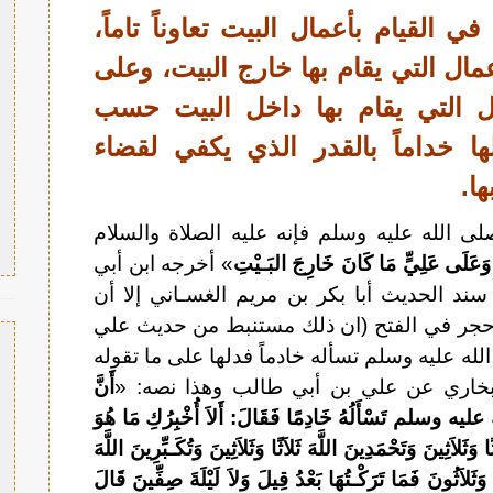
وجان في القيام بأعمال البيت تعاوناً تاماً،
مال التي يقام بها خارج البيت، وعلى
ل التي يقام بها داخل البيت حسب
ا خداماً بالقدر الذي يكفي لقضاء
ا.
ى الله عليه وسلم فإنه عليه الصلاة والسلام
وَعَلَى عَلِيٍّ مَا كَانَ خَارِجَ البَـيْتِ
» أخرجه ابن أبي
 الحديث أبا بكر بن مريم الغسـاني إلا أن
ن حجر في الفتح (ان ذلك مستنبط من حديث علي
له عليه وسلم تسأله خادماً فدلها على ما تقوله
بخاري عن علي بن أبي طالب وهذا نصه: «
أَنَّ
 عليه وسلم
تَسْأَلُهُ خَادِمًا فَقَالَ: أَلاَ أُخْبِرُكِ مَا هُوَ
َثَلاَثِينَ وَتَحْمَدِينَ اللَّهَ ثَلاَثًا وَثَلاَثِينَ وَتُكَـبِّرِينَ اللَّهَ
ٌ وَثَلاَثُونَ فَمَا تَرَكْـتُهَا بَعْدُ قِيلَ وَلاَ لَيْلَةَ صِفِّينَ قَالَ