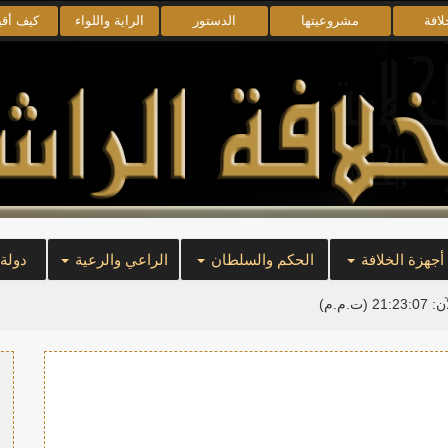
لافة
مشروعيتها
الدستور
الراية واللواء
كيف أق
أجهزة الخلافة
الحكم والسلطان
الراعي والرعية
دولة
آن:
21:23:07
(ت.م.م)