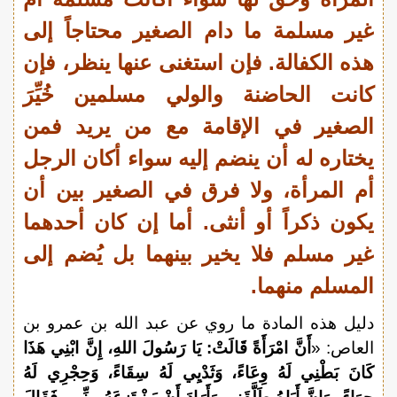
غير مسلمة ما دام الصغير محتاجاً إلى
هذه الكفالة. فإن استغنى عنها ينظر، فإن
كانت الحاضنة والولي مسلمين خُيِّرَ
الصغير في الإقامة مع من يريد فمن
يختاره له أن ينضم إليه سواء أكان الرجل
أم المرأة، ولا فرق في الصغير بين أن
يكون ذكراً أو أنثى. أما إن كان أحدهما
غير مسلم فلا يخير بينهما بل يُضم إلى
المسلم منهما.
دليل هذه المادة ما روي عن عبد الله بن عمرو بن
العاص: «
أَنَّ امْرَأَةً قَالَتْ: يَا رَسُولَ اللهِ، إِنَّ ابْنِي هَذَا
كَانَ بَطْنِي لَهُ وِعَاءً، وَثَدْيِي لَهُ سِقَاءً، وَحِجْرِي لَهُ