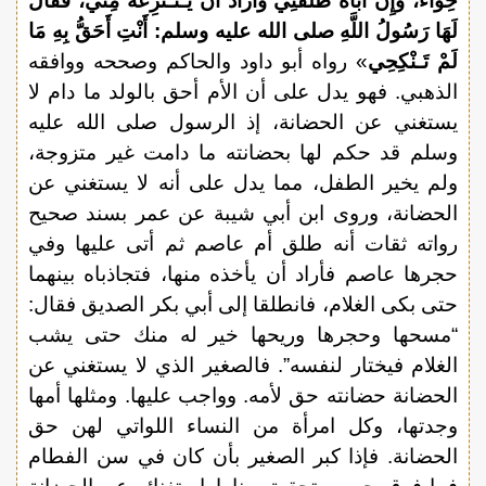
حِوَاءً، وَإِنَّ أَبَاهُ طَلَّقَنِي وَأَرَادَ أَنْ يَـنْـتَزِعَهُ مِنِّي، فَقَالَ
لَهَا رَسُولُ اللَّهِ صلى الله عليه وسلم:
أَنْتِ أَحَقُّ بِهِ مَا
لَمْ تَـنْكِحِي
» رواه أبو داود والحاكم وصححه ووافقه
الذهبي. فهو يدل على أن الأم أحق بالولد ما دام لا
يستغني عن الحضانة، إذ الرسول صلى الله عليه
وسلم قد حكم لها بحضانته ما دامت غير متزوجة،
ولم يخير الطفل، مما يدل على أنه لا يستغني عن
الحضانة، وروى ابن أبي شيبة عن عمر بسند صحيح
رواته ثقات أنه طلق أم عاصم ثم أتى عليها وفي
حجرها عاصم فأراد أن يأخذه منها، فتجاذباه بينهما
حتى بكى الغلام، فانطلقا إلى أبي بكر الصديق فقال:
“مسحها وحجرها وريحها خير له منك حتى يشب
الغلام فيختار لنفسه”. فالصغير الذي لا يستغني عن
الحضانة حضانته حق لأمه. وواجب عليها. ومثلها أمها
وجدتها، وكل امرأة من النساء اللواتي لهن حق
الحضانة. فإذا كبر الصغير بأن كان في سن الفطام