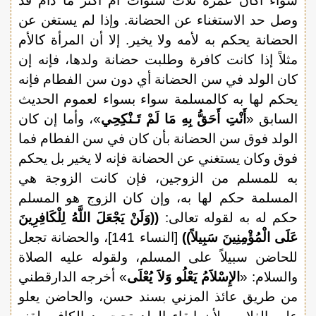
سواء أكان عمره ثلاث سنوات أم اكثر ما دام قد
وصل حد الاستغناء عن الحضانة. وإذا لم يستغن عن
الحضانة يحكم به لأمه ولا يخير. إلا أن المرأة كالأم
مثلاً إذا كانت كافرة وطلبت حضانة ولدها، فإنه إن
كان الولد في سن الحضانة أي دون سن الفطام فإنه
يحكم لها به كالمسلمة سواء بسواء لعموم الحديث
السابق «
أَنْتِ أَحَقُّ بِهِ مَا لَمْ تَـنْكِحِي
»، وأما إن كان
الولد فوق سن الحضانة بأن كان في سن الفطام فما
فوق وكان يستغني عن الحضانة فإنه لا يخير بل يحكم
به للمسلم من الزوجين، فإن كانت الزوجة هي
المسلمة حكم لها به، وإن كان الزوج هو المسلم
حكم له به لقوله تعالى:
((وَلَنْ يَجْعَلَ اللَّهُ لِلْكَافِرِينَ
عَلَى الْمُؤْمِنِينَ سَبِيلاً))
[النساء 141]، والحضانة تجعل
للحاضن سبيلاً على المسلم، ولقوله عليه الصلاة
والسلام: «
الإِسْلاَمُ يَعْلُو وَلاَ يُعْلَى
» أخرجه الدارقطني
من طريق عائذ المزني بسند حسن، والحاضن يعلو