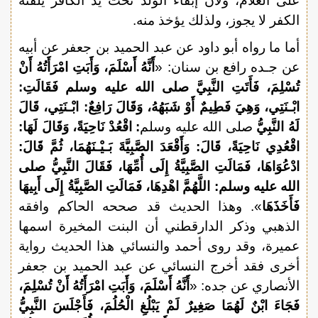
على الغلام، ولأن إبقاء الولد تحت يد الكافر يلقنه
الكفر لا يجوز، ولذلك يؤخذ منه.
أما ما رواه أبو داود عن عبد الحميد بن جعفر عن أبيه
عن جـده رافع بن سنان: «
أَنَّهُ أَسْلَمَ، وَأَبَتِ امْرَأَتُهُ أَنْ
تُسْلِمَ، فَأَتَتِ النَّبِيَّ صلى الله عليه وسلم فَقَالَتِ:
ابْـنَتِي
، وَهِيَ فَطِيمٌ أَوْ شَبَهُهُ، وَقَالَ رَافِعٌ: ابْـنَتِي، قَالَ
لَهُ النَّبِيُّ
صلى الله عليه وسلم
:
اقْعُدْ نَاحِيَةً، وَقَالَ لَهَا:
اقْعُدِي نَاحِيَةً، قَالَ: وَأَقْعَدَ الصَّبِيَّةَ بَـيْـنَهُمَا، ثُمَّ قَالَ:
ادْعُوَاهَا، فَمَالَتِ الصَّبِيَّةُ إِلَى أُمِّهَا، فَقَالَ النَّبِيُّ صلى
الله عليه وسلم: اللَّهُمَّ اهْدِهَا، فَمَالَتِ الصَّبِيَّةُ إِلَى أَبِيهَا
فَأَخَذَهَا
». وهذا الحديث قد صححه الحاكم وافقه
الذهبي وذكر الدارقطني أن البنت المخيرة اسمها
عميرة، وقد روى أحمد والنسائي هذا الحديث رواية
أخرى فقد أخرج النسائي عن عبد الحميد بن جعفر
الأنصاري عن جده: «
أَنَّهُ أَسْلَمَ، وَأَبَتِ امْرَأَتُهُ أَنْ تُسْلِمَ،
فَجَاءَ ابْنٌ لَهُمَا صَغِيرٌ لَمْ يَبْلُغِ الْحُلُمَ، فَأَجْلَسَ النَّبِيُّ