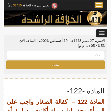
Toggle
مضى على هدم الخلافة
37415
يوماً
navigation
Toggle
gation
الأثنين، 27 صفر 1448هـ | 10 أغسطس 2026م |
الساعة الآن:
05:46:54
(ت.م.م)
بحث
المادة -122-
المادة 122 – كفالة الصغار واجب على
المرأة وحق لها سواء أكانت مسلمة أم