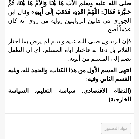
صلى الله عليه وسلم الأَبَ هَا هُنَا وَالأُمَّ هَا هُنَا، ثُمَّ
خَـيَّرَهُ فَقَالَ: اللَّهُمَّ اهْدِهِ، فَذَهَبَ إِلَى أَبِيهِ
» وقال ابن
الجوزي في هاتين الروايتين رواية من روى أنه كان
غلاماً أصح.
فإن الرسول صلى الله عليه وسلم لم يرض بما اختار
الغلام بل دعا له فاختار أباه المسلم، أي أن الطفل
يضم إلى المسلم من أبويه.
انتهى القسم الأول من هذا الكتاب، والحمد لله، ويليه
القسم الثاني وفيه:
(النظام الاقتصادي، سياسة التعليم، السياسة
الخارجية).
مواد الدستور