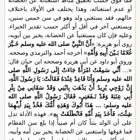
فما فوق حسب تحقيق مناط استغنائه عن الحضانة
أو عدم استغنائه، وهذا يختلف في الأولاد باختلاف
حالهم، فقد يستغني ولد وهو في سن خمس سنين،
ويستغني آخر في أقل أو أكثر حسب تقدير الخبراء.
وعليه فإن كان مستغنياً عن الحضانة، يخير بين أبويه،
روى أبو هريرة: «
أَنَّ النَّبِيَّ صلى الله عليه وسلم خَـيَّرَ
غُلامًا بَـيْنَ أَبِيهِ وَأُمِّهِ
» أخرجه أحمد والترمذي وصححه.
وروى أبو داود عن أبي هريرة وصححه ابن حبان قال:
«…
أَنِّي سَمِعْتُ امْرَأَةً جَاءَتْ إِلَى رَسُولِ اللَّهِ صلى
الله عليه وسلم وَأَنَا قَاعِدٌ عِنْدَهُ فَقَالَتْ: يَا رَسُولَ اللَّهِ،
إِنَّ زَوْجِي يُرِيدُ أَنْ يَذْهَبَ بِابْنِي وَقَدْ سَقَانِي مِنْ بِئْرِ
أَبِي عِنَبَةَ وَقَدْ نَـفَعَنِي، فَقَالَ رَسُولُ اللَّهِ صلى الله
عليه وسلم: … هَذَا أَبُوكَ وَهَذِهِ أُمُّكَ فَخُذْ بِيَدِ أَيـِّهِمَا
شِئْتَ، فَأَخَذَ بِيَدِ أُمِّهِ فَانْطَلَقَتْ بِهِ
». فهذه الأدلة تدل
على أن الولد بنتاً كان أم صبياً إذا بلغ سن الفطام
فما فوقها واستغنى عن الحضانة يخير بين أمه وأبيه،