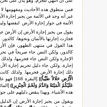
على أن النهي للجزم، وهو يدل على تحريم
فمن منطوق هذه الأحاديث ومفهومها لا ت
غير أنه وجد في الأئمة من يجيز إجارة الأر
الأئمة في جواز إجارة الأرض لنقضها و
يقول من يجيز إجارة الأرض إن الأرضَ عينٌ
فجازت إجارتها بالأثمان ونحوها، كالدور
هذا القول في منتهى الظهور، فإن الأرض
كالدور، ولكن النص جاء صريحاً في تحر
الإجارة ولكن النص جاء فحرمها، ولذلك ك
إجارة، ولكن جاء دليل تحريم إجارة ال
ذلك إجارة الأرض فحرمها. ولذلك كانت
الْأَرْضِ حَلَالاً طَيِّباً))
[البقرة 168] فهو عام يشمل كل شيء، فجاء قوله تعالى:
عَلَيْكُمُ الْمَيْتَةُ وَالدَّمُ وَلَحْمُ الْخِنْزِيرِ))
هذه الأشياء. وبهذا ينقض دليلهم على جوا
ويقول من يجيز إجارة الأرض إن الدلي