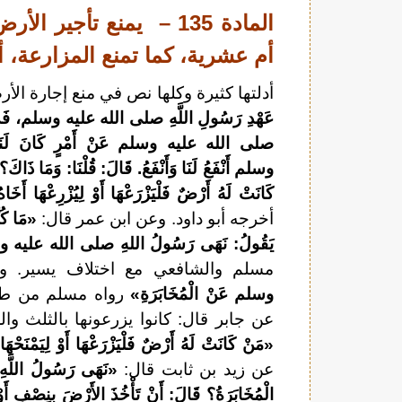
المادة 135 – يمنع تأجي
أم عشرية، كما تمنع المزارعة، أ
أدلتها كثيرة وكلها نص في منع إجارة ال
عَهْدِ رَسُولِ اللَّهِ صلى الله عليه وسلم، فَذَكَرَ أ
صلى الله عليه وسلم عَنْ أَمْرٍ كَانَ لَنَا 
وسلم أَنْفَعُ لَنَا وَأَنْفَعُ. قَالَ: قُلْنَا: وَمَا
كَانَتْ لَهُ أَرْضٌ فَلْيَزْرَعْهَا أَوْ لِيُزْرِعْهَا أَخَ
أخرجه أبو داود. وعن ابن عمر قال:
«مَا كُنّ
يَقُولُ: نَهَى رَسُولُ اللهِ صلى الله عليه و
مسلم والشافعي مع اختلاف يسير. و
وسلم عَنْ الْمُخَابَرَةِ»
رواه مسلم من طريق
عن جابر قال: كانوا يزرعونها بالثلث وا
«مَنْ كَانَتْ لَهُ أَرْضٌ فَلْيَزْرَعْهَا أَوْ لِيَمْنَحْهَ
عن زيد بن ثابت قال:
«نَهَى رَسُولُ اللَّه
الْمُخَابَرَةُ؟ قَالَ: أَنْ تَأْخُذَ الأَرْضَ بِنِصْفٍ أَوْ