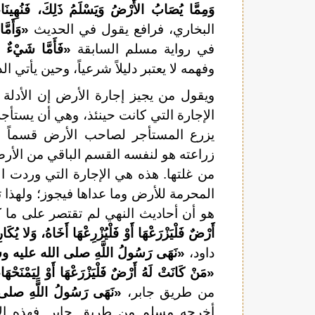
وَمِمَّا يُصَابُ الأَرْضُ وَيَسْلَمُ ذَلِكَ، فَنُهِينَا، 
البخاري، فرافع يقول في الحديث
«وَأَمَّا
في رواية مسلم السابقة
«فَأَمَّا شَيْءٌ 
وفهمه لا يعتبر دليلاً شرعياً، وحين يأتي الد
ويقول من يجيز إجارة الأرض إن الأدلة
الإجارة التي كانت حينئذ، وهي أن يستأجر
يزرع المستأجر لصاحب الأرض قسماً م
زراعته هو لنفسه القسم الباقي من الأر
من غلتها. هذه هي الإجارة التي وردت ا
المحرمة للأرض وما عداها فيجوز؛ ولهذا 
هو أن أحاديث النهي لم تقتصر على ما كا
أَرْضٌ فَلْيَزْرَعْهَا أَوْ فَلْيُزْرِعْهَا أَخَاهُ، وَلا يُك
داود،
«نَهَى رَسُولُ اللَّهِ صلى الله عليه وسل
«مَنْ كَانَتْ لَهُ أَرْضٌ فَلْيَزْرَعْهَا أَوْ لِيَمْنَحْهَ
من طريق جابر،
«نَهَى رَسُولُ اللَّهِ صلى ا
أخرجه مسلم من طريق جابر. فهذه الأ