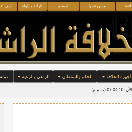
لافة
مشروعيتها
الدستور
الراية واللواء
كيف أق
أجهزة الخلافة
الحكم والسلطان
الراعي والرعية
دولة
لآن:
07:04:12
(ت.م.م)