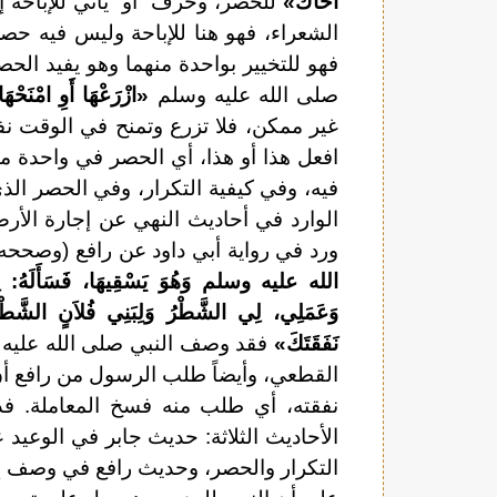
أَخَاكَ»
للحصر، وحرف “أو” يأتي للإباحة إذ
الشعراء، فهو هنا للإباحة وليس فيه حصر.
فهو للتخيير بواحدة منهما وهو يفيد الح
صلى الله عليه وسلم
«ازْرَعْهَا أَوِ امْنَحْهَ
غير ممكن، فلا تزرع وتمنح في الوقت نفس
افعل هذا أو هذا، أي الحصر في واحدة من
فيه، وفي كيفية التكرار، وفي الحصر الذ
الوارد في أحاديث النهي عن إجارة الأرض
ورد في رواية أبي داود عن رافع (وصححه
الله عليه وسلم وَهُوَ يَسْقِيهَا، فَسَأَلَهُ: لِمَ
وَعَمَلِي، لِي الشَّطْرُ وَلِبَنِي فُلاَنٍ الشَّطْرُ، 
نَفَقَتَكَ»
فقد وصف النبي صلى الله عليه وس
القطعي، وأيضاً طلب الرسول من رافع أن 
نفقته، أي طلب منه فسخ المعاملة. ف
الأحاديث الثلاثة: حديث جابر في الوعيد
التكرار والحصر، وحديث رافع في وصف إجا