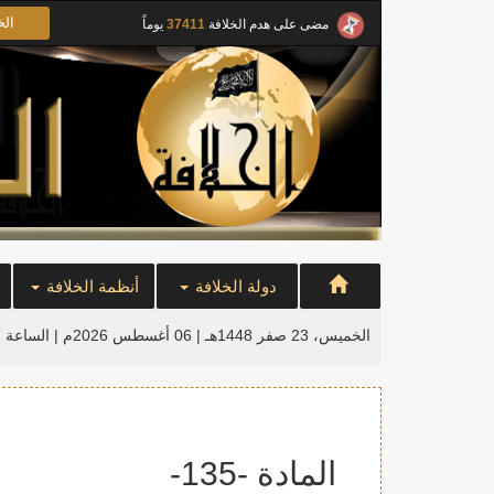
الخ
مضى على هدم الخلافة
37411
يوماً
دولة الخلافة
أنظمة الخلافة
الخميس، 23 صفر 1448هـ | 06 أغسطس 2026م |
الساعة ا
المادة -135-