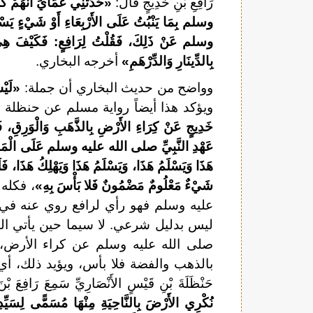
رَافِعِ بْنِ خَدِيجٍ قَالَ:
«حَدَّثَنِي عَمَّايَ أَنَّهُمْ
وسلم بِمَا يَنْبُتُ عَلَى الأَرْبِعَاءِ أَوْ شَيْءٍ ي
وسلم عَنْ ذَلِكَ، فَقُلْتُ لِرَافِعٍ: فَكَيْفَ هِيَ بِ
بِالدِّينَارِ وَالدِّرْهَمِ»
أخرجه البخاري.
وواضح من حديث البخاري أن جملة:
«لَيْس
ويؤكد هذا أيضاً رواية مسلم عن حنظلة
خَدِيجٍ عَنْ كِرَاءِ الأَرْضِ بِالذَّهَبِ وَالْوَرِقِ، ف
عَهْدِ النَّبِيِّ صلى الله عليه وسلم عَلَى الْمَاذِيَانَا
هَذَا وَيَسْلَمُ هَذَا، وَيَسْلَمُ هَذَا وَيَهْلِكُ هَذَا، فَلَ
شَيْءٌ مَعْلُومٌ مَضْمُونٌ فَلا بَأْسَ بِهِ»
، فكله
عليه وسلم فهو رأي لرافع روي عنه في
ليس بدليل شرعي. لا سيما حين يأتي ال
صلى الله عليه وسلم عن كراء الأرض، 
بالذهب والفضة فلا بأس، ويؤيد ذلك، أي 
حَنْظَلَةَ بْنِ قَيْسٍ الأَنْصَارِيِّ سَمِعَ رَافِعَ بْ
نُكْرِي الأَرْضَ بِالنَّاحِيَةِ مِنْهَا مُسَمًّى لِسَيّ