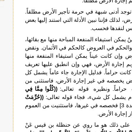
 إجارة الأرض مطلقاً.
وجد أدنى شبهة في حرمة تأجير الأرض مطلقاً.
ض، لذلك فإننا نبين الأدلة التي استند إليها بعض
ليس لنقدها فحسب.
 يمكن استيفاء المنفعة المباحة منها مع بقائها،
. والحكم في العروض كالحكم في الأثمان. ونقض
 وإن كانت عيناً يمكن استيفاء المنفعة منها
يم إجارة الأرض، فهي وإن انطبق عليها تعريف
انت حراماً. فدليل الإجارة جاء عاماً يشمل كل
أرض يخصصه في غير إجارة الأرض، فاستثنى من
 حراماً. ونظيره قوله تعالى:
((كُلُوا مِمَّا فِي
((حُرِّمَتْ
[المائدة 3] فخصصه في غيرها، فاستثنيت من العموم
ز إجارة الأرض.
ل على ذلك هو ما روي عن حنظلة بن قيس عَنْ