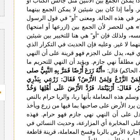
ا يمكن الجمع بين الاثنين مثل جالس الكُتّاب أو
 وأما إذا كان بين شيئين لا يمكن الجمع بينهما
صر في هذه الحالة. ومعنى “أو” في قول الرسول
ا»
هي للحصر لأن الجمع بين (ازرعها أو امنحها)
ه، ولذلك فإن “أو” هي هنا للتخيير بين شيئين
هما لا غير. وعليه فإن الحديث في التكرار الذي
ي فيه، يدل على الجزم فهو قرينة على أن النهي
 مطلقاً نهي جازم. ويؤيد أن النهي للتحريم ما
 الحاكم) قال:
«أَنَّهُ زَرَعَ أَرْضًا فَمَرَّ بِهِ النَّبِيُّ صلى
نْ الزَّرْعُ وَلِمَنْ الأَرْضُ؟ فَقَالَ: زَرْعِي بِبَذْرِي
فَقَالَ: أَرْبَيْتُمَا، فَرُدَّ الأَرْضَ عَلَى أَهْلِهَا وَخُذْ
لم هذه المعاملة بأنها ربا، والربا حرام بالنص
يرد الأرض على صاحبها بما فيها من زرع ويأخذ
دل على أن النهي نهي جازم فهو حرام. فهذه
 على المخابرة أي المزارعة، وحديث النسائي في
رة الأرض بالربا وفسخ المعاملة، قرينة قاطعة