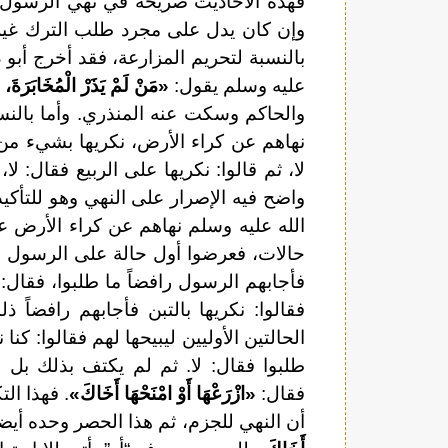
فهذه الأحاديث صريحة في نهي الرسول ص
وإن كان يدل على مجرد طلب الترك غير أ
بالنسبة لتحريم المزارعة، فقد أخرج أبو
عليه وسلم يقول:
«مَنْ لَمْ يَذَرْ الْمُخَابَرَةَ،
والحاكم وسكت عنه المنذري. وأما بالنس
نهاهم عن كراء الأرض، نكريها بشيء من ال
لا، ثم قالوا: نكريها على الربيع فقال: لا
واضح فيه الإصرار على النهي وهو للتأك
الله عليه وسلم نهاهم عن كراء الأرض عل
حالات، فعرضوا أول حالة على الرسول لي
فأجابهم الرسول رافضاً ما طلبوا، فقال: ل
فقالوا: نكريها بالتبن فأجابهم رافضاً ذ
الحالتين الأوليين ليبيحها لهم فقالوا: كنا 
طلبوا فقال: لا. ثم لم يكتف بذلك بل 
فقال:
«ازْرَعْهَا أَوْ امْنَحْهَا أَخَاكَ»
. فهذا ال
أن النهي للجزم، ثم هذا الحصر وحده أيضا