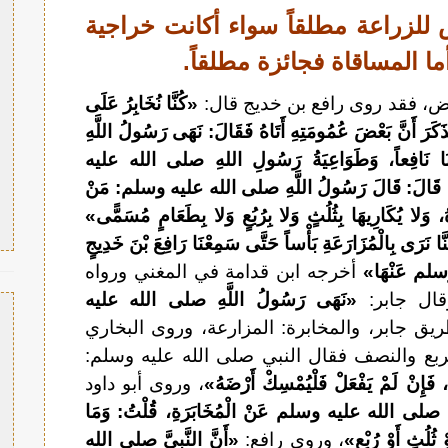
ر الأرض للزراعة مطلقاً سواء أكانت خراجية
ما المساقاة فجائزة مطلقاً.
أرض، فقد روى رافع بن خديج قال:
«كُنَّا نُخَابِرُ عَلَى
َنَّ بَعْضَ عُمُومَتِهِ أَتَاهُ فَقَالَ: نَهَى رَسُولُ اللَّهِ
نَافِعاً، وَطَوَاعِيَةُ رَسُولِ اللهِ صلى الله عليه
 ذَاكَ؟ قَالَ: قَالَ رَسُولُ اللَّهِ صلى الله عليه وسلم: مَنْ
اهُ، وَلا يُكَارِيهَا بِثُلُثٍ وَلا بِرُبُعٍ وَلا بِطَعَامٍ مُسَمًّى»
َا نَرَى بِالْمُزَارَعَةِ بَأْساً حَتَّى سَمِعْنَا رَافِعَ بْنَ خَدِيجٍ
سلم عَنْهَا»
أخرجه ابن قدامة في المغني ورواه
قال جابر:
«نَهَى رَسُولُ اللَّهِ صلى الله عليه
 جابر، والمخابرة: المزارعة، وروى البخاري
لربع والنصف فقال النبي صلى الله عليه وسلم:
ا، فَإِنْ لَمْ يَفْعَلْ فَلْيُمْسِكْ أَرْضَهُ»
، وروى أبو داود
ِ صلى الله عليه وسلم عَنْ الْمُخَابَرَةِ، قُلْتُ: وَمَا
 ثُلُثٍ أَوْ رُبْعٍ»
، وروى رافع:
«أَنَّ النَّبِيَّ صلى الله