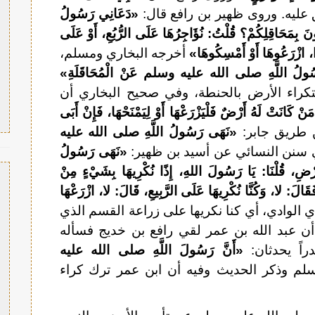
عليه. وروى ظهير بن رافع قال:
«دَعَانِي رَسُولُ
َحَاقِلِكُمْ؟ قُلْتُ: نُؤَاجِرُهَا عَلَى الرُّبُعِ، أَوْ عَلَى
ا، ازْرَعُوهَا أَوْ أَمْسِكُوهَا»
أخرجه البخاري ومسلم،
ُولُ اللَّهِ صلى الله عليه وسلم عَنْ الْمُحَاقَلَةِ»
تكراء الأرض بالحنطة، وفي صحيح البخاري أن
َنْ كَانَتْ لَهُ أَرْضٌ فَلْيَزْرَعْهَا أَوْ لِيَمْنَحْهَا، فَإِنْ أَبَى
طريق جابر:
«نَهَى رَسُولُ اللَّهِ صلى الله عليه
 سنن النسائي عن أسيد بن ظهير:
«نَهَى رَسُولُ
ُلْنَا: يَا رَسُولَ اللهِ، إِذًا نُكْرِيهَا بِشَيْءٍ مِنْ
فَقَالَ: لا، وَكُنَّا نُكْرِيهَا عَلَى الرَّبِيعِ، قَالَ: لا، ازْرَعْهَا
 أي الوادي، أي كنا نكريها على زراعة القسم الذي
أن عبد الله بن عمر لقي رافع بن خديج فسأله
اً يحدثان:
«أَنَّ رَسُولَ اللَّهِ صلى الله عليه
م وذكر الحديث وفيه أن ابن عمر ترك كراء