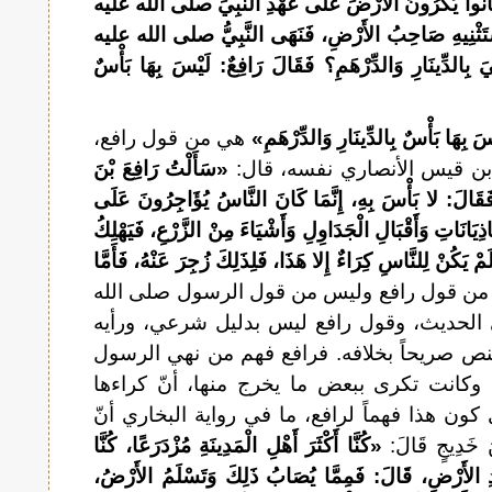
 كَانُوا يُكْرُونَ الأَرْضَ عَلَى عَهْدِ النَّبِيِّ صلى الله عليه
َسْتَثْنِيهِ صَاحِبُ الأَرْضِ، فَنَهَى النَّبِيُّ صلى الله عليه
الدِّينَارِ وَالدِّرْهَمِ؟ فَقَالَ رَافِعٌ: لَيْسَ بِهَا بَأْسٌ
َ بِهَا بَأْسٌ بِالدِّينَارِ وَالدِّرْهَمِ»
هي من قول رافع،
 بن قيس الأنصاري نفسه، قال:
«سَأَلْتُ رَافِعَ بْنَ
َقَالَ: لا بَأْسَ بِهِ، إِنَّمَا كَانَ النَّاسُ يُؤَاجِرُونَ عَلَى
تِ وَأَقْبَالِ الْجَدَاوِلِ وَأَشْيَاءَ مِنْ الزَّرْعِ، فَيَهْلِكُ
مْ يَكُنْ لِلنَّاسِ كِرَاءٌ إِلا هَذَا، فَلِذَلِكَ زُجِرَ عَنْهُ، فَأَمَّا
 من قول رافع وليس من قول الرسول صلى الله
 الحديث، وقول رافع ليس بدليل شرعي، ورأيه
نص صريحاً بخلافه. فرافع فهم من نهي الرسول
وكانت تكرى ببعض ما يخرج منها، أنّ كراءها
كون هذا فهماً لرافع، ما في رواية البخاري أنّ
نَ خَدِيجٍ قَالَ:
«كُنَّا أَكْثَرَ أَهْلِ الْمَدِينَةِ مُزْدَرَعًا، كُنَّا
ِدِ الأَرْضِ، قَالَ: فَمِمَّا يُصَابُ ذَلِكَ وَتَسْلَمُ الأَرْضُ،