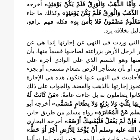
وَأَمَّا الذَّهَبُ وَالْوَرِقُ فَلَمْ يَكُنْ يَوْمَئِذٍ»
أخرجه
 الذَّهَبُ وَالْوَرِقُ فَلَمْ يَكُنْ يَوْمَئِذٍ»
وكذلك ما جاء
مَعْلُومٌ مَضْمُونٌ فَلا بَأْسَ بِهِ»
فكله فهم لرافع،
ليل بخلافه يرد.
 التي وردت في النهي عن إجارتها إنما هي عن
 الرجل الأرض بزراعته لصاحبها قسماً منها، بأن
نها وهو القسم الذي على الوادي أجرة على
ض، أو بأن يستأجر الأرض بطعام مسمى، أو بجزء
لأحاديث في النهي عنها فتكون هذه هي الإجارة
تجوز إجارتها بالذهب والفضة. والجواب على ذلك
نوا يتعاملون به بل جاءت عامةً:
«مَنْ كَانَتْ لَهُ
َارِيهَا بِثُلُثٍ وَلا بِرُبُعٍ وَلا بِطَعَامٍ مُسَمًّى»
أخرجه أبو
م عَنْ الْمُخَابَرَةِ»
رواه مسلم من طريق جابر،
ا، فَإِنْ لَمْ يَفْعَلْ فَلْيُمْسِكْ أَرْضَهُ»
أخرجه البخاري
لله عليه وسلم أَنْ يُؤْخَذَ لِلأَرْضِ أَجْرٌ أَوْ حَظٌّ»
حاديث عامة في النهي، حتى إنهم لما سألوا