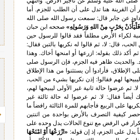
لى الله عليه وسلم عن تأجير الأرض. والنهي
ن القرينة هنا تدل على أن الطلب للجزم. أما
 داود عن جابر قال: سمعت رسول الله صلى الله
 فَلْيَأْذَنْ بِحَرْبٍ مِنْ اللهِ وَرَسُولِهِ»
صححه ابن حبان
بة لكراء الأرض مطلقاً فقد قالوا للرسول حين
حب، قال: لا، ثم قالوا له نكريها بالتبن فقال:
، ثم أكد ذلك بقوله: ازرعها أو امنحها أخاك. وهذا
يد. والحديث ظاهر فيه الجزم، فإن الرسول صلى
ى الإطلاق، فأرادوا أن يستثنوا من هذا الإطلاق
بيحها لهم فقالوا: إذن نكريها بشيء من الحب،
ا. ثم عرضوا حالة ثانية غير الأولى ليبيحها لهم،
لك أيضاً فقال: لا. ثم عرضوا له حالة ثالثة غير
نكريها على الربيع فأجابهم للمرة الثالثة رافضاً ما
حصر كيفية التصرف بالأرض بواحدة من اثنتين
تكرار في الرفض مع تنوع الحالات يدل وحده على
ً يدل على الجزم، إذ إن قوله:
«ازْرَعْهَا أَوْ امْنَحْهَا