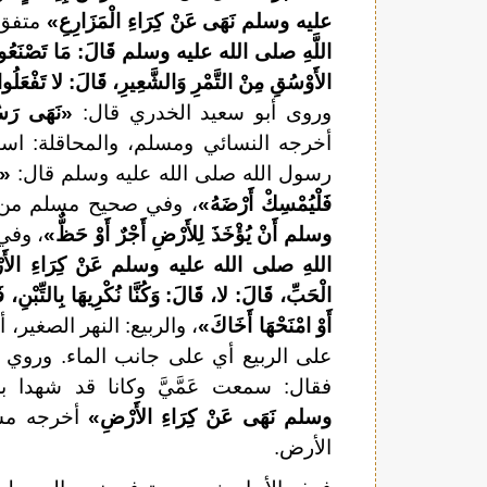
عليه وسلم نَهَى عَنْ كِرَاءِ الْمَزَارِعِ»
متفق 
اللَّهِ صلى الله عليه وسلم قَالَ: مَا تَصْنَعُونَ بِم
الأَوْسُقِ مِنْ التَّمْرِ وَالشَّعِيرِ، قَالَ: لا تَفْعَلُو
وروى أبو سعيد الخدري قال:
«نَهَى رَس
أخرجه النسائي ومسلم، والمحاقلة: اس
رسول الله صلى الله عليه وسلم قال:
«م
فَلْيُمْسِكْ أَرْضَهُ»
، وفي صحيح مسلم من 
وسلم أَنْ يُؤْخَذَ لِلأَرْضِ أَجْرٌ أَوْ حَظٌّ»
، وفي
اللهِ صلى الله عليه وسلم عَنْ كِرَاءِ الأَرْضِ، ق
الْحَبِّ، قَالَ: لا، قَالَ: وَكُنَّا نُكْرِيهَا بِالتِّبْنِ، 
أَوْ امْنَحْهَا أَخَاكَ»
، والربيع: النهر الصغير،
على الربيع أي على جانب الماء. وروي 
فقال: سمعت عَمَّيَّ وكانا قد شهدا بدر
وسلم نَهَى عَنْ كِرَاءِ الأَرْضِ»
أخرجه مسل
الأرض.