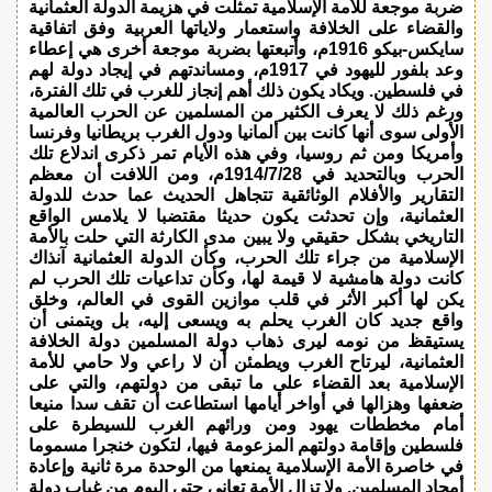
ضربة موجعة للأمة الإسلامية تمثلت في هزيمة الدولة العثمانية
والقضاء على الخلافة واستعمار ولاياتها العربية وفق اتفاقية
سايكس-بيكو 1916م، وأتبعتها بضربة موجعة أخرى هي إعطاء
وعد بلفور لليهود في 1917م، ومساندتهم في إيجاد دولة لهم
في فلسطين. ويكاد يكون ذلك أهم إنجاز للغرب في تلك الفترة،
ورغم ذلك لا يعرف الكثير من المسلمين عن الحرب العالمية
الأولى سوى أنها كانت بين ألمانيا ودول الغرب بريطانيا وفرنسا
وأمريكا ومن ثم روسيا، وفي هذه الأيام تمر ذكرى اندلاع تلك
الحرب وبالتحديد في 1914/7/28م، ومن اللافت أن معظم
التقارير والأفلام الوثائقية تتجاهل الحديث عما حدث للدولة
العثمانية، وإن تحدثت يكون حديثا مقتضبا لا يلامس الواقع
التاريخي بشكل حقيقي ولا يبين مدى الكارثة التي حلت بالأمة
الإسلامية من جراء تلك الحرب، وكأن الدولة العثمانية آنذاك
كانت دولة هامشية لا قيمة لها، وكأن تداعيات تلك الحرب لم
يكن لها أكبر الأثر في قلب موازين القوى في العالم، وخلق
واقع جديد كان الغرب يحلم به ويسعى إليه، بل ويتمنى أن
يستيقظ من نومه ليرى ذهاب دولة المسلمين دولة الخلافة
العثمانية، ليرتاح الغرب ويطمئن أن لا راعي ولا حامي للأمة
الإسلامية بعد القضاء على ما تبقى من دولتهم، والتي على
ضعفها وهزالها في أواخر أيامها استطاعت أن تقف سدا منيعا
أمام مخططات يهود ومن ورائهم الغرب للسيطرة على
فلسطين وإقامة دولتهم المزعومة فيها، لتكون خنجرا مسموما
في خاصرة الأمة الإسلامية يمنعها من الوحدة مرة ثانية وإعادة
أمجاد المسلمين. ولا تزال الأمة تعاني حتى اليوم من غياب دولة