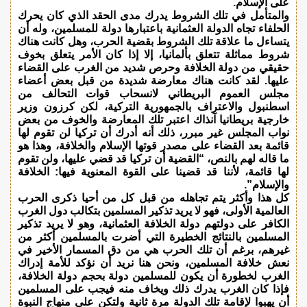
على الإسلام.
والمتأمل في تلك الشروط يدرك مدى الحقد الذي كان يحرك
الحلفاء تجاه الدولة العثمانية باعتبارها دولة للمسلمين، وله أن
يتساءل ما علاقة تلك الشروط بقضية الحرب، وهل كانت هناك
شروط مماثلة تتعلق بألمانيا، إلا إذا كان الأمر يتعلق بخوف
حقيقي من دولة الخلافة وحرص شديد من الغرب على القضاء
عليها. لقد كانت هناك معارضة شديدة من قبل بعض أعضاء
مجلس العموم البريطاني لانسحاب قوات التحالف من
اسطنبول والاعتراف بالجمهورية التركية، لكن كرزون وزير
خارجية بريطانيا آنذاك اعتبر تلك المعارضة والخوف من بعض
نواب المجلس غير مبرر، ذلك أنه أدرك أن تركيا لن تقوم لها
قائمة بعد القضاء على مصدر قوتها الإسلام والخلافة، وهذا هو
ما قاله لهم بالنص، “القضية أن تركيا قد قضي عليها، ولن تقوم
لها قائمة، لأننا قد قضينا على القوة المعنوية فيها: الخلافة
والإسلام”.
كل هذا وأكثر يتم تجاهله من قبل كل من أحيا ذكرى الحرب
العالمية الأولى، فهو لا يريد تذكير المسلمين بتكالب دول الغرب
الكافر على دولتهم دولة الخلافة العثمانية، وهو لا يريد تذكير
المسلمين بالنتائج الخطيرة التي أضرت بالمسلمين أكثر من
غيرهم، برغم أن تلك الحرب هي من دق المسمار الأخير في
نعش خلافة المسلمين، ونحن هنا نريد أن نؤكد للأمة إدراك
الغرب لخطورة أن يكون للمسلمين دولة بحجم دولة الخلافة،
فإذا كان الغرب يدرك ذلك ويخاف منه فيجب على المسلمين
أن يهبوا لإقامة تلك الدولة مرة ثانية ولتكن على منهاج النبوة