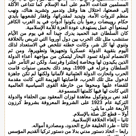
المسلمين فتداعت الأمم على أمة الإسلام كما تتداعى الأكلة
إلى قصعتها، احتلال هنا وقتل وتدمير وتشريد هناك، ونهب
منظم لثروات الأمة، وتبديد لمقدراتها، وإفقار لشعوبها بأيدي
حكام رويبضات رضوا بأن يكونوا أدوات في يد الغرب الكافر
ليمنعوا أي عمل يستهدف عودة العزة للأمة الإسلامية.
كان السلطان عبد الحميد يدرك جيدا أنه في يوم من الأيام
ستنشب مثل تلك الحرب بين دول أوروبا التي تتربص بالخلافة
وتنوي لها كل شر، وكانت خطته تتلخص في الاستعداد لذلك
اليوم بتقوية الدولة عسكريا وتجهيزها وتطويرها، ومن ثم
الانضمام لدولة تسود البحار ليتمكن من مواجهة أعداء الدولة
الذين يكيدون لها وبخاصة إنجلترا وفرنسا، ولكن تم التآمر على
السلطان وعزله في 1909، وبعد ذلك بخمس سنوات قامت
الحرب وانحازت الدولة العثمانية لألمانيا ولكنها لم تكن جاهزة
لدخول مثل تلك الحرب، فأصابتها الهزيمة التي كانت مقدمة
للقضاء عليها ومحوها من خارطة القوى السياسية العالمية
التي كانت لها فيها كلمتها المسموعة.
لقد نص بروتوكول معاهدة لوزان المعقود بين الحلفاء والدولة
التركية عام 1923 على الشروط المعروفة بشروط كرزون
الأربعة على ما يلي:
أولا – قطع كل صلة بالإسلام.
ثانيا – إلغاء الخلافة الإسلامية.
ثالثا – طرد الخليفة خارج الحدود، ومصادرة أمواله.
رابعا – اتخاذ دستور مدني بدلا من دستور تركيا القديم المؤسس