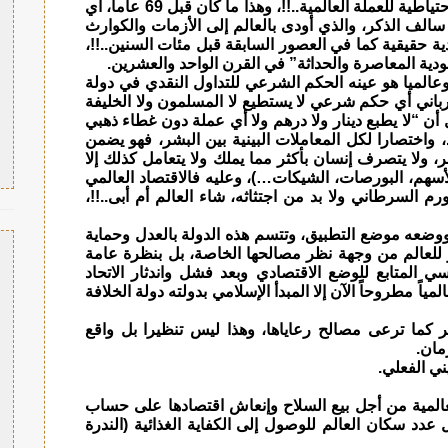
العالمية ووضع البديل الأصيل وهو الذهب عملة احتياطية للعملة العالمية..!!، وهذا ما كان قبل 69 عاما، أي
سالف الذكر، والذي أودى بالعالم إلى الأزمات والكوارث
ودية حقيقية كما في العصور السابقة قبل مئات السنين..!!،
ة المعاصرة والحداثة” في القرن الواحد والعشرين.
وعالميا هو عينه الحكم الشرعي للتداول النقدي في دولة
 رباني أي حكم شرعي لا يستطيع لا المسلمون ولا الخليفة
ن “لا يطبع دينار ولا درهم ولا أي عملة دون غطاء ذهبي
، واختصارا لكل المعاملات البينية بين البشر، فهو يضمن
شر، ولا يتصرف إنسان بأكثر مما يملك ولا يتعامل كذلك إلا
سهم، البورصات، الشيكات…)، وعليه فالاقتصاد العالمي
م السرطاني ولا بد من اجتثاثه، شاء العالم أم أبى..!!،
ووضعه موضع التطبيق، وتتسم هذه الدولة بالعدل وحماية
ر للعالم من وجهة نظر مصالحها الخاصة، بل بنظرة عامة
 المتابع للوضع الاقتصادي وبعد فشل واندثار الاتحاد
مياً مطروحاً الآن إلا المبدأ الإسلامي بدولته دولة الخلافة
ر كما ترعى مصالح رعاياها، وهذا ليس تنظيرا بل واقع
مان.
ني الفعلي.
المية من أجل بيع السلاح وإنعاش اقتصادها على حساب
 عدد سكان العالم للوصول إلى الكفاية الغذائية (الندرة