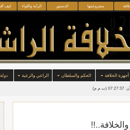
لافة
مشروعيتها
الدستور
الراية واللواء
كيف أق
أجهزة الخلافة
الحكم والسلطان
الراعي والرعية
دولة
آن:
07:27:37
(ت.م.م)
الخلافة..!!