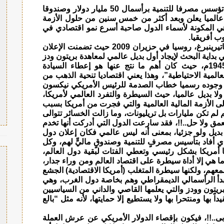
إن قمة دول البركس التي انعقدت في البرازيل تؤسس مصرفا للتنمية برأسمال 50 مليار دولار وصندوقا
ن نوعه عالميا يعلن وبعد أكثر من خمس سنين من حلول الأزمة
وهي المكونة لأسماء الدول صاحبة أسرع نمو اقتصادي في
ب أفريقيا.
عقدت أول قمة بين رؤساء الدول الأربع في ييكاتيرينبرغ، روسيا في حزيران 2009 حيث تضمنت الإعلان
بداية البحث لإيجاد أول بديل عالمي لمعاهدة بريتون ودز
التي عقدت بعد الحرب العالمية الثانية عام 1945م، حيث كان أهم ما نتج عنها هو إعطاء السيادة
عالمية الاحتياطية”، وهذا يعني اقتصاديا تنحية الذهب من
ى وجوده رسميا خطاب الصدمة للرئيس الأمريكي نيكسون
ا حل ولا بديل عالميا، حيث السيطرة والتفرد العالمي لأمريكا،
إلى الأزمة المالية العالمية والتي فجرت من أمريكا بسبب
لم تكن مليارات بل تريليونات، وما زالت الخسائر تتوالى
مق ولا حل..!!، فقد سارعت الدول التي أدركت أنها تخدم
 بديل ولو جزئيا، بمعنى أنه ليس عالمي فكان إعلان دول
لذي أفاد بتأسيس مصرفٍ للتنمية وصندوقٍ ماليٍّ لهم، وكل
 أمريكا بشكل رئيسي وتعطي الفتات لبقية دول العالم،
 هي إلا أداة سيطرة على اقتصاد العالم ومن وراء جدار،
عهم، ولكنها سيطرة المتغلب (أمريكا الاقتصادية) الجشع
دأ الرأسمالي الديمقراطي وهم بخاصة دول الغرب، وهي
بريتون وودز والتي يعلمها القاصي والداني من السياسيين
اً بها ومنتحرا بها ولا يستطيع إلا حمايتها، لأنه مثل “بالع
 أبى..!!، فيكون بإقصاء الدولار الأمريكي عن عرش العملة