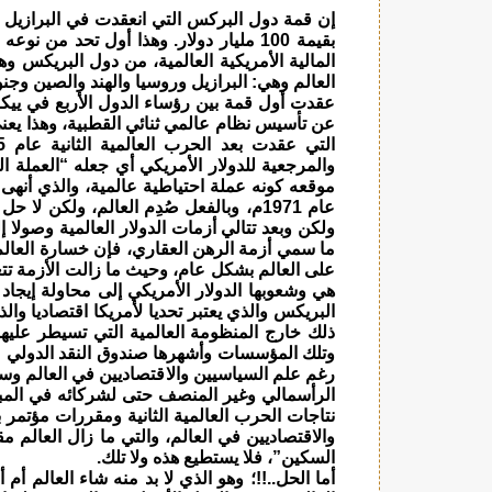
بقيمة 100 مليار دولار. وهذا أول تحد م
المالية الأمريكية العالمية، من دول البريكس 
العالم وهي: البرازيل وروسيا والهند والصين وجنو
عن تأسيس نظام عالمي ثنائي القطبية، وهذا يعني 
والمرجعية للدولار الأمريكي أي جعله “العملة ال
موقعه كونه عملة احتياطية عالمية، والذي أنه
عام 1971م، وبالفعل صُدِم العالم، ولكن ل
ولكن وبعد تتالي أزمات الدولار العالمية وصولا 
ما سمي أزمة الرهن العقاري، فإن خسارة العالم 
على العالم بشكل عام، وحيث ما زالت الأزمة تتع
هي وشعوبها الدولار الأمريكي إلى محاولة إيجاد
البريكس والذي يعتبر تحديا لأمريكا اقتصاديا وا
ذلك خارج المنظومة العالمية التي تسيطر عليها
وتلك المؤسسات وأشهرها صندوق النقد الدولي ما
رغم علم السياسيين والاقتصاديين في العالم وسم
الرأسمالي وغير المنصف حتى لشركائه في المب
نتاجات الحرب العالمية الثانية ومقررات مؤتمر 
والاقتصاديين في العالم، والتي ما زال العالم مقيد
السكين”، فلا يستطيع هذه ولا تلك.
أما الحل..!!؛ وهو الذي لا بد منه شاء العالم أم