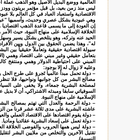
ليس منذ زمن بعيد، بل قبل مؤتمر بريتون وودز 
الاقتصادية واستعباد العباد في كل العالم بلا عب
وهي عبودية بشكل عصري وحديث، وأسميها “عبودي
إن العودة إلى ما يسمى قاعدة الذهب اقتصاديا 
الخلافة الإسلامية على منهاج النبوة، حيث الأمر
الحيد عنه وتركه، وهو يتلخص بشكل يسير وسهل أ
له”، وهذا يضمن الحقوق بين الدول وبين الأفراد
سيولة اقتصادية حقيقية وتعاملاً حقيقياً بين الب
بتعامل حقيقي وغير مبني على اقتصاد وهمي (الأ
المبني على احتياطية الدولار وهمي ومنتفخ كالور
وعليه لا زوال له إلا بوجود:
– دولة تحمل مبدأ عالميا تَجرؤ على طرح الحل 
مصالح البشر من كل جوانبها ونواحيها، فلا تنظ
لمصلحة البشرية جمعاء، ولا يخفى على السياسي
السوفياتي سابقا ومبدئه الاشتراكي، أن لا بديل عال
الإسلامية على منهاج النبوة.
– دولة الرحمة والعدل التي تهتم بمصالح البش
عاشته البشرية على مدى ثلاثة عشر قرنا من الز
– دولة يقوم اقتصادها على الاقتصاد العملي والعي
– دولة تعمل على إسعاد البشرية عقائديا وماديا.
– دولة ليس همها الحروب والفوضى الخلاقة الع
تقتيل الآخرين والتخلص من ملايين البشر لتقليل
النسبية).