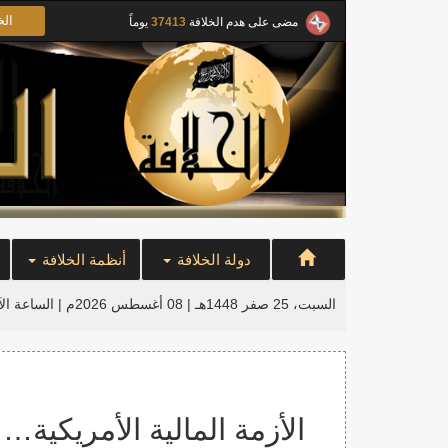
الخ
مضى على هدم الخلافة
37413
يوماً
دولة الخلافة
أنظمة الخلافة
السبت، 25 صفر 1448هـ | 08 أغسطس 2026م |
الساعة ال
الأزمة المالية الأمريكية… و