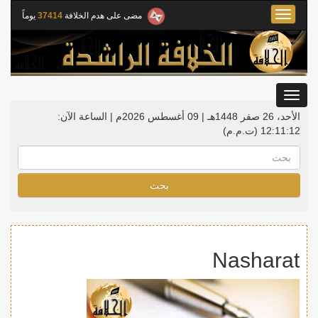
Toggle
مضى على هدم الخلافة
37414
يوماً
navigation
Toggle
gation
الأحد، 26 صفر 1448هـ | 09 أغسطس 2026م |
الساعة الآن:
12:11:12
(ت.م.م)
بحث
Nasharat