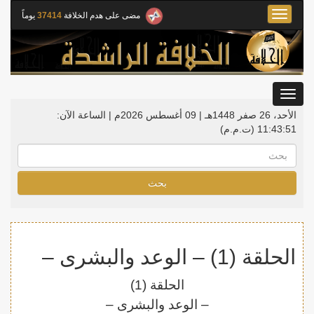
Toggle
مضى على هدم الخلافة
37414
يوماً
navigation
Toggle
gation
الأحد، 26 صفر 1448هـ | 09 أغسطس 2026م |
الساعة الآن:
11:43:52
(ت.م.م)
بحث
الحلقة (1) – الوعد والبشرى –
الحلقة (1)
– الوعد والبشرى –