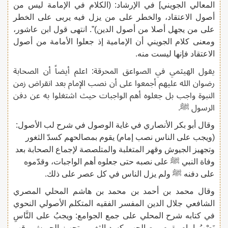
المعالي الجويني] في الإرشاد: (الكلام في الإمامة ليس من
أصول الاعتقاد، والخطر على من يزل فيه يربى على الخطر
على من يجهل أصلا من أصول الدين)”. انتهى قول ابن عاشور،
ومعنى كلام الجويني أن الإمامية إذ جعلوا الأمامة من أصول
الاعتقاد فإنها ليست منه.
يقول الهيثمي في الصواعق المحرقة: اعلم أيضاً أن الصحابة
رضوان الله عليهم أجمعوا على أن نصب الإمام بعد انقراض زمن
النبوة واجب بل جعلوه أهم الواجبات حيث اشتغلوا به عن دفن
الرسول ﷺ.
وقال أبو بكر الأنصاري في غاية الوصول في شرح لب الأصول:
(ويجب على الناس نصب إمام) يقوم بمصالحهم كسدّ الثغور
وتجهيز الجيوش وقهر المتغلبة والمتلصصة لإجماع الصحابة بعد
وفاة النبي ﷺ على نصبه حتى جعلوه أهم الواجبات، وقدّموه
على دفنه ﷺ ولم يزل الناس في كل عصر على ذلك.
وقال محمد بن أحمد بن محمد بن هاشم المحلي المصري
الشافعي جلال الدين المفسر الفقيه المتكلم الأصولي النحوي
في كتابه شرح المحلي على جمع الجوامع: ويجبُ على النَّاسِ
نَصْبُ إمامٍ يقوم بمصالحهم كسد الثغور وتجهيز الجيوش وقهر