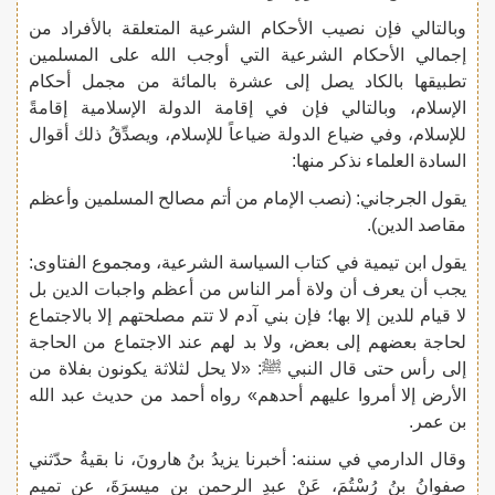
وبالتالي فإن نصيب الأحكام الشرعية المتعلقة بالأفراد من
إجمالي الأحكام الشرعية التي أوجب الله على المسلمين
تطبيقها بالكاد يصل إلى عشرة بالمائة من مجمل أحكام
الإسلام، وبالتالي فإن في إقامة الدولة الإسلامية إقامةً
للإسلام، وفي ضياع الدولة ضياعاً للإسلام، ويصدِّقُ ذلك أقوال
السادة العلماء نذكر منها:
يقول الجرجاني: (نصب الإمام من أتم مصالح المسلمين وأعظم
مقاصد الدين).
يقول ابن تيمية في كتاب السياسة الشرعية، ومجموع الفتاوى:
يجب أن يعرف أن ولاة أمر الناس من أعظم واجبات الدين بل
لا قيام للدين إلا بها؛ فإن بني آدم لا تتم مصلحتهم إلا بالاجتماع
لحاجة بعضهم إلى بعض، ولا بد لهم عند الاجتماع من الحاجة
إلى رأس حتى قال النبي ﷺ: «لا يحل لثلاثة يكونون بفلاة من
الأرض إلا أمروا عليهم أحدهم» رواه أحمد من حديث عبد الله
بن عمر.
وقال الدارمي في سننه: أخبرنا يزيدُ بنُ هارونَ، نا بقيةُ حدّثني
صفوانُ بنُ رُسْتُمَ، عَنْ عبدِ الرحمنِ بنِ ميسرَةَ، عن تميمٍ