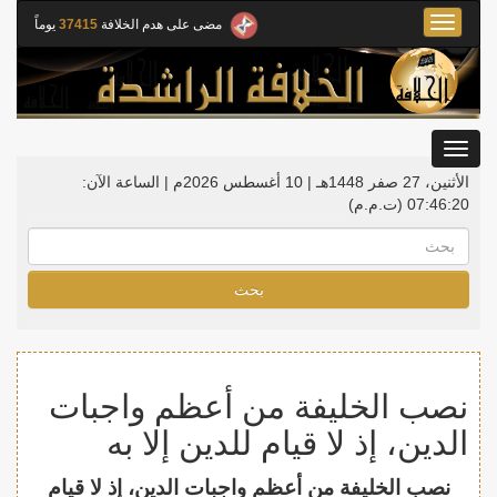
Toggle
مضى على هدم الخلافة
37415
يوماً
navigation
Toggle
gation
الأثنين، 27 صفر 1448هـ | 10 أغسطس 2026م |
الساعة الآن:
07:46:20
(ت.م.م)
بحث
نصب الخليفة من أعظم واجبات
الدين، إذ لا قيام للدين إلا به
نصب الخليفة من أعظم واجبات الدين، إذ لا قيام