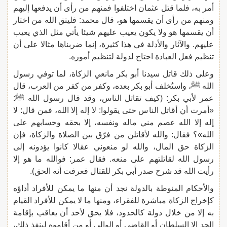
أمر به، فلما قتل عثمان اختلفوا فمنهم من رأى أن يدفعها إليهم
ومنهم من رأى أن يقسمها هو، قال محمد: فليتق الله من اختار
أن يقسمها هو ولا يكون يعيب عليهم شيئا يأتي مثل الذي يعيب
عليهم. والآثار والأدلة في هذا كثيرة، إنما ضربناها مثالا على أن
تنظيم فعل العبادة احتاج لدولة لتنظيم أموره.
وعلى ذلك قاتل سيدنا أبو بكر مانعي الزكاة، لما توفي رسول
الله ﷺ، واستُخلف أبو بكر بعده، وكفر من كفر من العرب، قال
عمر لأبي بكر: (كيف تقاتل الناس، وقد قال رسول الله ﷺ:
«أمرت أن أقاتل الناس حتى يقولوا: لا إله إلا الله، فمن قال: لا
إله إلا الله عصم مني ماله ونفسه، إلا بحقه وحسابهم على
الله»؟ فقال: والله لأقاتلن من فرّق بين الصلاة والزكاة، فإن
الزكاة حق المال، والله لو منعوني عقالا كانوا يؤدونه إلى
رسول الله لقاتلتهم على منعه. فقال عمر: فوالله ما هو إلا
رأيت الله قد شرح صدر أبي بكر للقتال فعرفت أنه الحق).
والأحكام المنوطة بالدولة نجد أن منها ما يمكن للأفراد أداؤه
كإخراج الزكاة مباشرة للفقراء، ومنها ما لا يمكن للأفراد القيام
به إلا من خلال دولة كالحدود، فلا يحق لأحد أن يعاقب بإقامة
الحد إلا السلطان أو القاضي أو الوالي أو من أقاموه لينفذ ذلك،