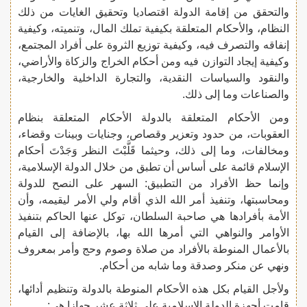
والتحقق من إقامة الدولة اقتصاديا وتحقيق الغايات من ذلك
النظام، والأحكام المتعلقة بكيفية تملك المال، وتنميته، وكيفية
إنفاقه والتصرف فيه، وكيفية توزيع الثروة على أفراد المجتمع،
وكيفية إيجاد التوازن فيه ومن أحكام الخراج والزكاة والأراضي،
والنقود والسياسات النقدية، والتجارة الداخلية والخارجية،
والصناعات وما إلى ذلك.
ومن الأحكام المتعلقة بالدولة الأحكام المتعلقة بنظام
العقوبات، من حدود وتعزير وقصاص، وجنايات وبينات وقضاء،
ومخالفات، وما إلى ذلك، وحيثما قَلَّبْتَ النظر وَجَدْتَ أحكام
الإسلام قائمة على أساس أن تطبق من خلال الدولة الإسلامية،
وإنما حظ الأفراد من التطبيق: السهر على النصح للدولة
ومحاسبتها، وتنفيذ أمر الله الذي أقام ولي الأمر ليقيمه، وأن
الأمة بأفرادها هي صاحبة السلطان، توكل عنها الحاكم بتنفيذ
الأوامر والنواهي التي أمرها الله بها، بالإضافة إلى القيام
بالأعمال المنوطة بالأفراد من صلاة وصوم وحج وأمر بمعروف
ونهي عن منكر وصدقة وما شابه من أحكام.
ولأجل القيام بكل هذه الأحكام المنوطة بالدولة وتنظيم أدائها،
قامت أجهزة الدولة الإسلامية على ثلاثة عشر جهازا هي: