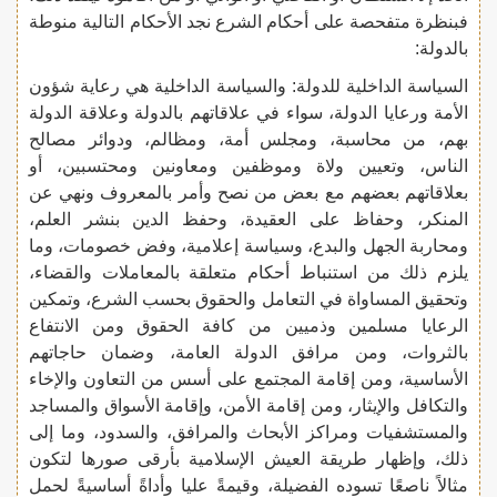
فبنظرة متفحصة على أحكام الشرع نجد الأحكام التالية منوطة
بالدولة:
السياسة الداخلية للدولة: والسياسة الداخلية هي رعاية شؤون
الأمة ورعايا الدولة، سواء في علاقاتهم بالدولة وعلاقة الدولة
بهم، من محاسبة، ومجلس أمة، ومظالم، ودوائر مصالح
الناس، وتعيين ولاة وموظفين ومعاونين ومحتسبين، أو
بعلاقاتهم بعضهم مع بعض من نصح وأمر بالمعروف ونهي عن
المنكر، وحفاظ على العقيدة، وحفظ الدين بنشر العلم،
ومحاربة الجهل والبدع، وسياسة إعلامية، وفض خصومات، وما
يلزم ذلك من استنباط أحكام متعلقة بالمعاملات والقضاء،
وتحقيق المساواة في التعامل والحقوق بحسب الشرع، وتمكين
الرعايا مسلمين وذميين من كافة الحقوق ومن الانتفاع
بالثروات، ومن مرافق الدولة العامة، وضمان حاجاتهم
الأساسية، ومن إقامة المجتمع على أسس من التعاون والإخاء
والتكافل والإيثار، ومن إقامة الأمن، وإقامة الأسواق والمساجد
والمستشفيات ومراكز الأبحاث والمرافق، والسدود، وما إلى
ذلك، وإظهار طريقة العيش الإسلامية بأرقى صورها لتكون
مثالاً ناصعًا تسوده الفضيلة، وقيمةً عليا وأداةً أساسيةً لحمل