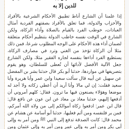
للدين إلا به
إذا علمنا أن الشارع أناط تطبيق الأحكام الشرعية بالأفراد
والأحزاب والدولة، فما تعلق بالأفراد بصفتهم الفردية أمثال
العبادات، خوطب الفرد بالقيام بالصلاة وأداء الزكاة، ولكن
الشارع في الوقت نفسه خاطب الدولة بتنظيم أحكام متعلقة
لضمان أداء هذه الأحكام على الوجه المطلوب شرعا، فمن ذلك
مثلا أن الزكاة تؤخذ من الغني وترد في مصارف الزكاة،
يستطيع الفرد أداءها بنفسه لجاره الفقير مثلا، ولكن الشارع
جعل الآلية الأفضل لأدائها أن تُعطى للسلطان، وهو يقوم
بتصريفها في مواردها، حدثنا أبو بكر قال حدثنا بشر بن المفضل
عن سهيل عن أبيه قال سألت سعيدا وابن عمر وأبا هريرة وأبا
سعيد فقلت: إن لي مالا وأنا أريد أن أعطي زكاته ولا أجد له
موضعا وهؤلاء يصنعون فيها ما ترون. فقال: كلهم أمروني أن
أدفعها إليهم، حدثنا معاذ بن معاذ عن ابن عون عن نافع قال:
قال ابن عمر: ادفعوا زكاة أموالكم إلى من ولاه الله أمركم،
فمن بر فلنفسه ومن أثم فعليها، حدثنا أبو أسامة عن هشام عن
محمد قال: كانت الصدقة تدفع إلى النبي ﷺ ومن أمر به وإلى
أبي بكر ومن أمر به وإلى عمر ومن أمر به وإلى عثمان ومن