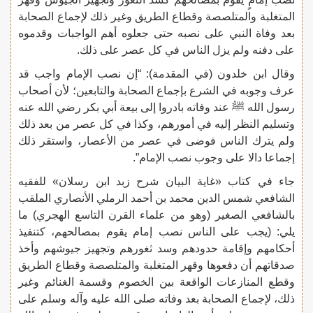
المتغلبة والمتلصصة وقطاع الطريق وغير ذلك لإجماع الصحابة
بعد وفاة النبي على نصبه حتى جعلوه أهم الواجبات وقدموه
على دفنه ولم يزل الناس في كل عصر على ذلك.
وقال ابن خلدون (في المقدمة): “إن نصب الإمام واجب قد
عرف وجوبه في الشرع بإجماع الصحابة والتابعين؛ لأن أصحاب
رسول الله ﷺ عند وفاته بادروا إلى بيعة أبي بكر رضي الله عنه
وتسليم النظر إليه في أمورهم، وكذا في كل عصر من بعد ذلك
ولم يترك الناس فوضى في عصر من الأعصار، واستقر ذلك
إجماعا دالا على وجوب نصب الإمام”.
جاء في كتاب «غاية البيان شرح زبد ابن رسلان» للفقيه
الشافعي شمس الدين محمد بن أحمد الرملي الأنصاري الملقب
بالشافعي الصغير (وهو من علماء القرن التاسع الهجري) ما
يلي: (يجب على الناس نصب إمام يقوم بمصالحهم، كتنفيذ
أحكامهم وإقامة حدودهم وسد ثغورهم وتجهيز جيوشهم وأخذ
صدقاتهم أن دفعوها وقهر المتغلبة والمتلصصة وقطاع الطريق
وقطع المنازعات الواقعة بين الخصوم وقسمة الغنائم وغير
ذلك، لإجماع الصحابة بعد وفاته صلى الله عليه وآله وسلم على