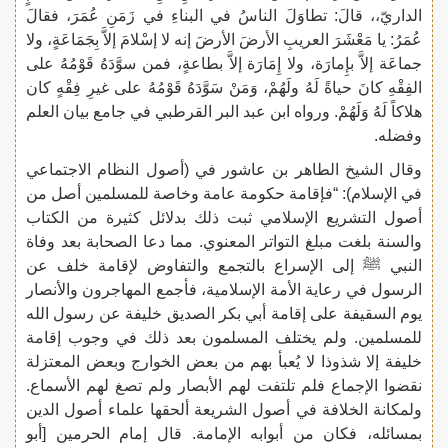
الداريّ،، قالَ: تطاوَلَ الناسُ في البناءِ في زَمَنِ عُمَرَ، فقالَ
عُمَرُ: يا مَعْشَرَ العريبِ الأرضَ الأرضَ إنه لا إسْلامَ إلاَّ بِجَمَاعَةٍ، ولا
جماعَة إلاَّ بإِمارَة، ولا إِمَارَة إلاَّ بطاعةٍ، فمن سوَّدَهُ قَوْمُهُ على
الفِقْهِ كانَ حياةً لَهُ ولَهُمْ، وَمَنْ سَوَّدَهُ قَوْمُهُ على غيرِ فِقْهٍ كان
هلاكاً لَهُ وَلَهُمْ. ورواه ابن عبد البر القرطبي في جامع بيان العلم
وفضله.
وقال الشيخ الطاهر بن عاشور في (أصول النظام الاجتماعي
في الإسلام): “فإقامة حكومة عامة وخاصة للمسلمين أصل من
أصول التشريع الإسلامي ثبت ذلك بدلائل كثيرة من الكتاب
والسنة بلغت مبلغ التواتر المعنوي. مما دعا الصحابة بعد وفاة
النبي ﷺ إلى الإسراع بالتجمع والتفاوض لإقامة خلف عن
الرسول في رعاية الأمة الإسلامية، فأجمع المهاجرون والأنصار
يوم السقيفة على إقامة أبي بكر الصديق خليفة عن رسول الله
للمسلمين. ولم يختلف المسلمون بعد ذلك في وجوب إقامة
خليفة إلا شذوذا لا يُعبأ بهم من بعض الخوارج وبعض المعتزلة
نقضوا الإجماع فلم تلتفت لهم الأبصار ولم تصغ لهم الأسماع.
ولمكانة الخلافة في أصول الشريعة ألحقها علماء أصول الدين
بمسائله، فكان من أبوابه الإمامة. قال إمام الحرمين [أبو