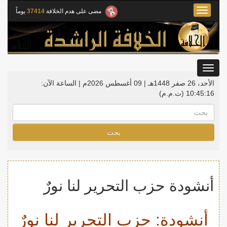
Toggle
مضى على هدم الخلافة
37414
يوماً
navigation
Toggle
gation
الأحد، 26 صفر 1448هـ | 09 أغسطس 2026م |
الساعة الآن:
10:45:17
(ت.م.م)
بحث
أنشودة حزب التحرير لنا نورٌ
أنشودة: حزب التحرير لنا نورٌ