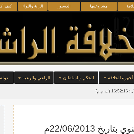
لافة
مشروعيتها
الدستور
الراية واللواء
كيف أق
أجهزة الخلافة
الحكم والسلطان
الراعي والرعية
دولة
آن:
16:52:17
(ت.م.م)
خ 22/06/2013م