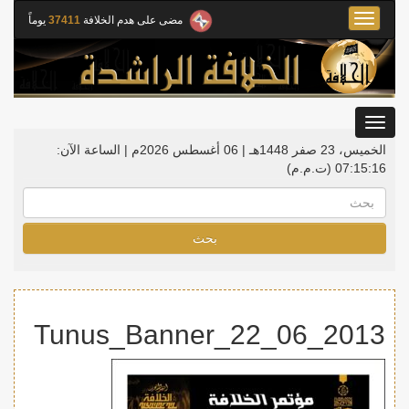
Toggle
مضى على هدم الخلافة
37411
يوماً
navigation
Toggle
gation
الخميس، 23 صفر 1448هـ | 06 أغسطس 2026م |
الساعة الآن:
07:15:16
(ت.م.م)
بحث
2013_06_22_Tunus_Banner