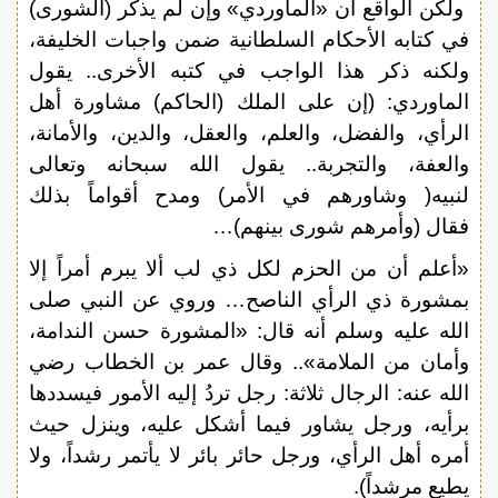
ولكن الواقع أن «الماوردي» وإن لم يذكر (الشورى)
في كتابه الأحكام السلطانية ضمن واجبات الخليفة،
ولكنه ذكر هذا الواجب في كتبه الأخرى.. يقول
الماوردي: (إن على الملك (الحاكم) مشاورة أهل
الرأي، والفضل، والعلم، والعقل، والدين، والأمانة،
والعفة، والتجربة.. يقول الله سبحانه وتعالى
لنبيه( وشاورهم في الأمر) ومدح أقواماً بذلك
فقال (وأمرهم شورى بينهم)…
«أعلم أن من الحزم لكل ذي لب ألا يبرم أمراً إلا
بمشورة ذي الرأي الناصح… وروي عن النبي صلى
الله عليه وسلم أنه قال: «المشورة حسن الندامة،
وأمان من الملامة».. وقال عمر بن الخطاب رضي
الله عنه: الرجال ثلاثة: رجل تردُ إليه الأمور فيسددها
برأيه، ورجل يشاور فيما أشكل عليه، وينزل حيث
أمره أهل الرأي، ورجل حائر بائر لا يأتمر رشداً، ولا
يطيع مرشداً).