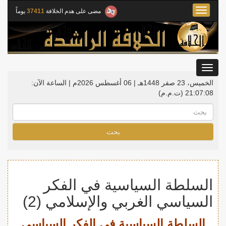
Toggle
مضى على هدم الخلافة
37411
يوماً
navigation
Toggle
gation
الخميس، 23 صفر 1448هـ | 06 أغسطس 2026م |
الساعة الآن:
21:07:09
(ت.م.م)
بحث
السلطة السياسية في الفكر
السياسي الغربي والإسلامي (2)
السلطة السياسية في الفكر السياسي