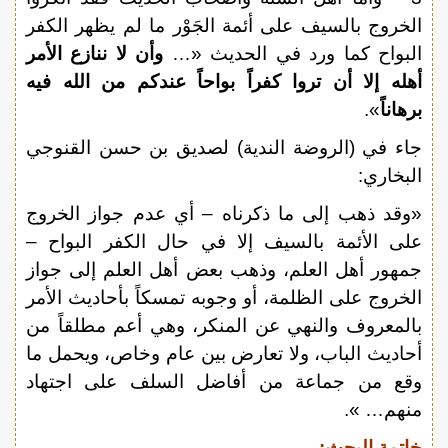
الخروج بالسيف على أئمة الجَوْر ما لم يظهر الكفر
البواح كما ورد في الحديث «…
وأن لا ننازع الأمر
أهله إلا أن تروا كفراً بواحاً عندكم من الله فيه
برهاناً
».
جاء في (الروضة الندية) لصديق بن حسن القنوجي
البخاري:
«وقد ذهب إلى ما ذكرناه – أي عدم جواز الخروج
على الأئمة بالسيف إلا في حال الكفر البواح –
جمهور أهل العلم، وذهب بعض أهل العلم إلى جواز
الخروج على الظلمة، أو وجوبه تمسكاً بأحاديث الأمر
بالمعروف والنهي عن المنكر، وهي أعم مطلقاً من
أحاديث الباب، ولا تعارض بين عام وخاص، ويحمل ما
وقع من جماعة من أفاضل السلف على اجتهاد
منهم… ».
خاتمة البحث: