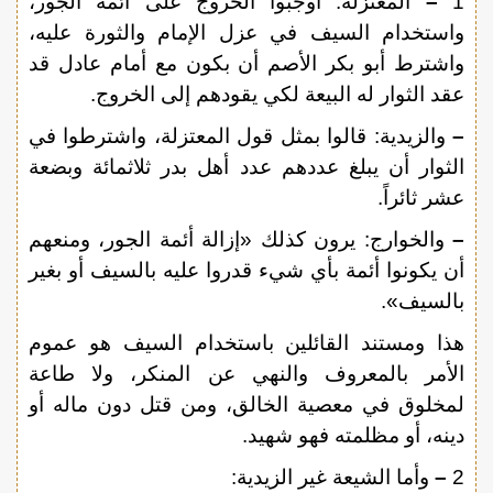
1
–
المعتزلة: أوجبوا الخروج على أئمة الجور،
واستخدام السيف في عزل الإمام والثورة عليه،
واشترط أبو بكر الأصم أن بكون مع أمام عادل قد
عقد الثوار له البيعة لكي يقودهم إلى الخروج.
–
والزيدية: قالوا بمثل قول المعتزلة، واشترطوا في
الثوار أن يبلغ عددهم عدد أهل بدر ثلاثمائة وبضعة
عشر ثائراً.
–
والخوارج: يرون كذلك «إزالة أئمة الجور، ومنعهم
أن يكونوا أئمة بأي شيء قدروا عليه بالسيف أو بغير
بالسيف».
هذا ومستند القائلين باستخدام السيف هو عموم
الأمر بالمعروف والنهي عن المنكر، ولا طاعة
لمخلوق في معصية الخالق، ومن قتل دون ماله أو
دينه، أو مظلمته فهو شهيد.
2
–
وأما الشيعة غير الزيدية: