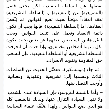
لفصلها عن السلطة التنفيذية لكن يجعل فصل
(التشريعية) عن (التنفيذية) و (السلطة التشريعية)
تعقد انعقاداً مؤقتاً بحيث تضع القوانين، ثم يَنْفَضُ
انعقادها. أما (السلطة التنفيذية)، فإنها يجب أن تكون
دائمة الانعقاد وتعمل على تنفيذ القوانين، ويجب
فصْل هاتين السلطتين بعضهما عن بعض بحيث يكون
لكل منهما أشخاص مختلفون، وإذا حدث أن انحرفت
السلطة التشريعية أو السلطة التنفيذية، فإن للشعب
حق المقاومة وتقويم الانحراف.
.. ثم جاء (مونتسكير).. ففصَّل الحديث عن السلطات
الثلاث وقسمها إلى: تشريعية، وتنفيذية، وقضائية،
وأوجب الفصل بينها.
– وأما بالنسبة لـ/روسو/ فإن السيادة عنده للشعب،
ولا تقبل السيادة التنازل عنها، ولذلك فالشعب كله
هو الذي يضع القوانين.. ولهذا صَنَّفَه علماء السياسة