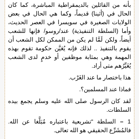
بأنه من القائلين بالديمقراطية المباشرة، كما كان
الحال في (أثينا) قديماً، وكما هي الحال في بعض
الولايات الصغيرة في سويسرا في العصر الحديث،
وأما (السلطة التنفيذية) عند/روسو/ فإنها للشعب
أيضاً، ولكن لَمَّا لم يكن من الممكن لكل الشعب أن
يقوم بالتنفيذ .. لذلك فإنه يُعَيَّن حكومة تقوم بهذه
المهمة وهي بمثابة موظفين أو خدمٍ لدى الشعب
يُغَيِّرُهم متى أراد.
هذا باختصار ما عند الغَرْب.
فماذا عند المسلمين؟.
لقد كان الرسول صلى الله عليه وسلم يجمع بيده
السلطات.
1
–
السلطة “تشريعية باعتباره مُبَلَّغا عن الله.
فالمُشَرِّع الحقيقي هو الله تعالى.