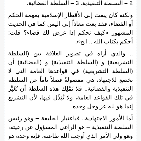
2
–
السلطة التنفيذية. 3
–
السلطة القضائية.
ولكنه كان يبعث إلى الأقطار الإسلامية بمهمة الحكم
أو القضاء، فقد بعث معاذاً إلى اليمن كما في الحديث
المشهور «كيف تحكم إذا عرض لك قضاء؟ قلت:
أحكم بكتاب الله .. الخ».
.. والذي أراه في تصوير العلاقة بين (السلطة
التشريعية) و (السلطة التنفيذية) و (القضائية) أن
(السلطة التشريعية) في قواعدها العامة التي لا
تخضع للاجتهاد، هي مفصولةٌ فصلاً تاماً عن السلطة
التنفيذية والقضائية.. فلا تَمْلِك هذه السلطة أن تُغَيِّر
في تلك القواعد العامة، ولا تُبَدِّل فيها، لأن التشريع
إنما هو لله عز وجل وحده.
أما الأمور الاجتهادية.. فباعتبار الخليفة – وهو رئيس
السلطة التنفيذية – هو الراعي المسؤول عن رعيته،
وهو ولي الأمر الذي أوجب الله طاعته، فإنه وحده هو