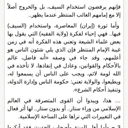
فإنهم يرفضون استخدام السيف، بل والخروج أصلاً
إلا مع إمامهم الغائب المنتظر عندما يظهر..
وأما ثورة (إيران) المعاصرة، واستخدام (السيف)
فيها.. فهي إحياء لفكرة (ولاية الفقيه) التي يقول بها
بعض علماء الشيعة وتعني هذه الفكرة أنه في زمن
غيبة الإمام المنتظر فإن الذي يلي شئون الناس هو
أعلمهم، وقد جاء في وصفه «أنه فاضل، عالم
بالأحكام والقوانين، وعادل في إنفاذها، لا تأخذه في
الله لومة لائم، ويجب على الناس أن يسمعوا له،
ويطيعوا، والولاية تعني: حكومة الناس وإدارة الدولة،
وتنفيذ أحكام الشرع».
… هذا، ويبدوا أن القوى المتصرفة في العالم
الإسلامي من وراء ستار.. أو بدون ستار.. لها أثر فعال
في التغييرات التي نراها على الساحة الإسلامية.
3
–
وأما أهل السنة وأصحاب الحديث فقد أنكروا