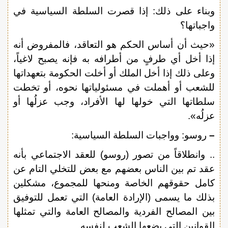
وبناء على ذلك: إذا قصرت السلطة السياسية في
واجباتها؟
«حيث أن أساس الحكم هو التعاقد، فالمفروض أنه
إذا أخل أي طرفٍ من أطرافه به فإنه يصبح لاغياً،
وعلى ذلك إذا أخل الملك أو أخلت الحكومة بتعهداتها
للشعب أو أهملت في مسئولياتها نحوه، أو تخطت
سلطاتها التي خولها لها الأفراد، وجب عزلُها أو
عزلُه».
–
روسو: وواجبات السلطة السياسية:
.. وانطلاقاً من تصور (روسو) للعقد الاجتماعي بأنه
عقد تم بين الناس بعضهم مع بعض للتخلي التام عن
كامل حقوقهم الخاصة ومنحها للمجموع، مشكلين
بذلك ما يسمى (الإرادة العامة) التي تعمل للتوفيق
بين المصالح الفردية والمصالح العامة والتي تمثلها
القوانين التي يضعها الشعب لنفسه.