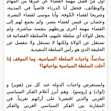
أولُ مَنْ فصل مهمة القضاء عن غيرها من المهام
والوظائف، فجعل أبا الدرداء قاضياً في المدينة،
وشريحا لقضاء الكوفة، وأبا موسى لقضاء البصرة،
وعثمان بن قيس لقضاء مصر، ولم يجمع لهم إلى
القضاء مهمة أخرى وربطهم بنفسه مباشرة، ولم
يجعل للولاة أي سلطة عليهم، فالسلطة القضائية قد
تستقل عن الولاة ولكنها لا تستقل ولا تنفصل عن
الخليفة الذي هو رأس السلطة التنفيذية.
سادساً: واجبات السلطة السياسية، وما الموقف إذا
أخلت السلطة السياسية بواجباتها؟
ولنستعرض واجبات الدولة عند كل من (هوبز) و
(لوك) و (روسو).. وهم أبرز أعلام الفكر السياسي
الغربي والذين اقتصرنا على آرائهم تقريباً. في
المقارنة بين الفكر السياسي الغربي والفكر