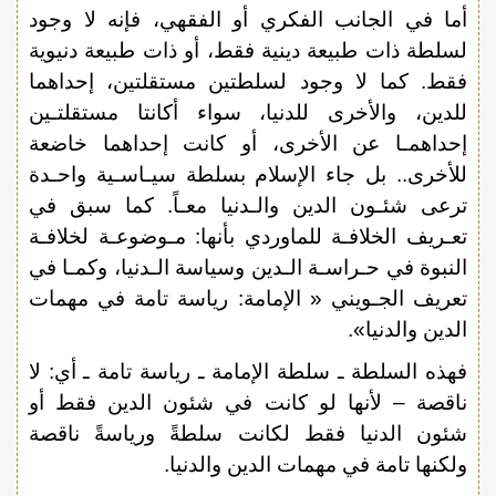
أما في الجانب الفكري أو الفقهي، فإنه لا وجود
لسلطة ذات طبيعة دينية فقط، أو ذات طبيعة دنيوية
فقط. كما لا وجود لسلطتين مستقلتين، إحداهما
للدين، والأخرى للدنيا، سواء أكانتا مستقلتـين
إحداهمـا عن الأخرى، أو كانت إحداهما خاضعة
للأخرى.. بل جاء الإسلام بسلطة سيـاسـية واحـدة
ترعى شئـون الدين والـدنيا معـاً. كما سبق في
تعـريف الخلافـة للماوردي بأنها: مـوضوعـة لخلافـة
النبوة في حـراسـة الـدين وسياسة الـدنيا، وكمـا في
تعريف الجـويني « الإمامة: رياسة تامة في مهمات
الدين والدنيا».
فهذه السلطة ـ سلطة الإمامة ـ رياسة تامة ـ أي: لا
ناقصة – لأنها لو كانت في شئون الدين فقط أو
شئون الدنيا فقط لكانت سلطةً ورياسةً ناقصة
ولكنها تامة في مهمات الدين والدنيا.