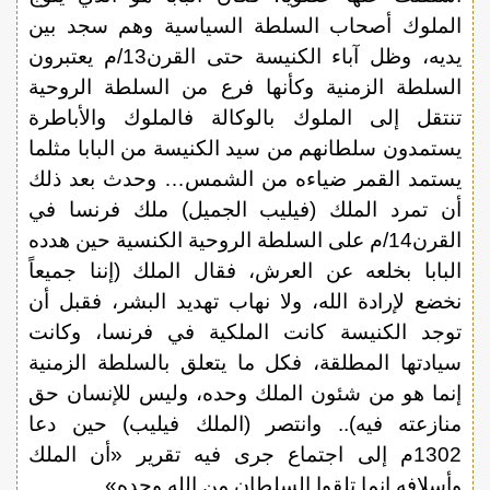
الملوك أصحاب السلطة السياسية وهم سجد بين
يديه، وظل آباء الكنيسة حتى القرن13/م يعتبرون
السلطة الزمنية وكأنها فرع من السلطة الروحية
تنتقل إلى الملوك بالوكالة فالملوك والأباطرة
يستمدون سلطانهم من سيد الكنيسة من البابا مثلما
يستمد القمر ضياءه من الشمس… وحدث بعد ذلك
أن تمرد الملك (فيليب الجميل) ملك فرنسا في
القرن14/م على السلطة الروحية الكنسية حين هدده
البابا بخلعه عن العرش، فقال الملك (إننا جميعاً
نخضع لإرادة الله، ولا نهاب تهديد البشر، فقبل أن
توجد الكنيسة كانت الملكية في فرنسا، وكانت
سيادتها المطلقة، فكل ما يتعلق بالسلطة الزمنية
إنما هو من شئون الملك وحده، وليس للإنسان حق
منازعته فيه).. وانتصر (الملك فيليب) حين دعا
1302م إلى اجتماع جرى فيه تقرير «أن الملك
وأسلافه إنما تلقوا السلطان من الله وحده».