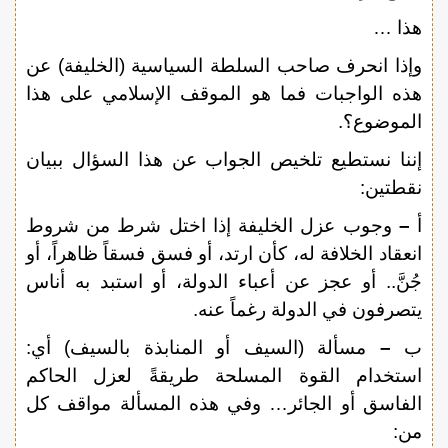
هذا …
وإذا انحرف صاحب السلطة السياسية (الخليفة) عن
هذه الواجبات فما هو الموقف الإسلامي على هذا
الموضوع؟.
إننا نستطيع تلخيص الجواب عن هذا السؤال ببيان
نقطتين:
أ
–
وجوب عزل الخليفة إذا اختل شرط من شروط
انعقاد الخلافة له، كأن ارتد، أو فسق فسقاً ظاهراً، أو
جُنَّ.. أو عجز عن أعباء الدولة، أو استبد به أناس
يتصرفون في الدولة رغماً عنه.
ب
–
مسألة (السيف أو المنابذة بالسيف) أي:
استخدام القوة المسلحة طريقةً لعزل الحاكم
الفاسق أو الجائر… وفي هذه المسألة مواقف كل
من: