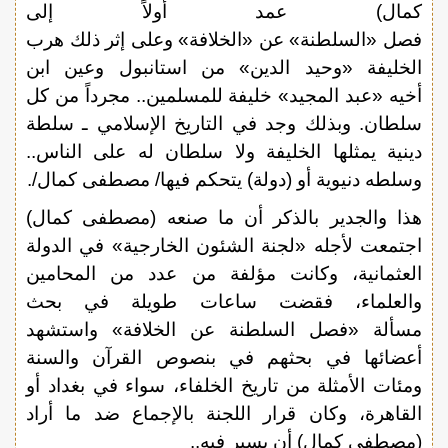
كمال) عمد أولاً إلى
فصل «السلطنة» عن «الخلافة» وعلى إثر ذلك هرب
الخليفة «وحيد الدين» من استانبول وعين ابن
أخيه «عبد المجيد» خليفة للمسلمين.. مجرداً من كل
سلطان. وبذلك وجد في التاريخ الإسلامي ـ سلطة
دينية يمثلها الخليفة ولا سلطان له على الناس..
وسلطه دنيوية أو (دولة) يتحكم فيها/ مصطفى كمال/.
هذا والجدير بالذكر أن ما صنعه (مصطفى كمال)
اجتمعت لأجله «لجنة الشئون الخارجية» في الدولة
العثمانية، وكانت مؤلفة من عدد من المحامين
والعلماء، فقضت ساعات طويلة في بحث
مسألة «فصل السلطنة عن الخلافة» واستشهد
أعضائها في بحثهم في بنصوص القرآن والسنة
ومئات الأمثلة من تاريخ الخلفاء، سواء في بغداد أو
القاهرة، وكان قرار اللجنة بالإجماع ضد ما أراد
(مصطفى كمال) أن يسير فيه..