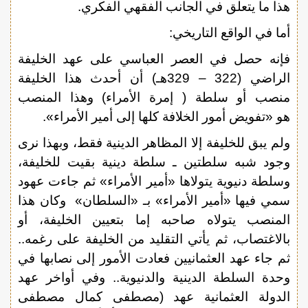
هذا ما يتعلق في الجانب الفقهي الفكري.
أما في الواقع التاريخي:
فإنه حصل في العصر العباسي على عهد الخليفة
الراضي (322 – 329هـ) أن أحدث هذا الخليفة
منصب أو سلطة ( إمرة الأمراء) وهذا المنصب
هو «تفويض أمور الخلافة كلها إلى أمير الأمراء».
ولم يبق للخليفة إلا المظاهر الدينية فقط، وبهذا نرى
وجود شبه سلطتين ـ سلطة دينية بقيت للخليفة،
وسلطة دنيوية يتولاها «أمير الأمراء» ثم جاءت عهود
سمي فيها «أمير الأمراء» بـ «السلطان» وكان هذا
المنصب يتولاه صاحبه إما بتعيين الخليفة، أو
بالاغتصاب، ثم يأتي التقليد من الخليفة على رغمه..
ثم جاء عهد العثمانيين فعادت الأمور إلى نصابها في
وحدة السلطة الدينية والدنيوية.. وفي أواخر عهد
الدولة العثمانية عهد (مصطفى كمال مصطفى