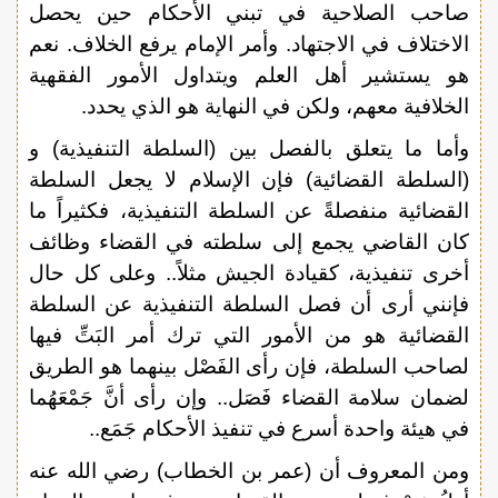
صاحب الصلاحية في تبني الأحكام حين يحصل
الاختلاف في الاجتهاد. وأمر الإمام يرفع الخلاف. نعم
هو يستشير أهل العلم ويتداول الأمور الفقهية
الخلافية معهم، ولكن في النهاية هو الذي يحدد.
وأما ما يتعلق بالفصل بين (السلطة التنفيذية) و
(السلطة القضائية) فإن الإسلام لا يجعل السلطة
القضائية منفصلةً عن السلطة التنفيذية، فكثيراً ما
كان القاضي يجمع إلى سلطته في القضاء وظائف
أخرى تنفيذية، كقيادة الجيش مثلاً.. وعلى كل حال
فإنني أرى أن فصل السلطة التنفيذية عن السلطة
القضائية هو من الأمور التي ترك أمر البَتِّ فيها
لصاحب السلطة، فإن رأى الفَصْل بينهما هو الطريق
لضمان سلامة القضاء فَصَل.. وإن رأى أنَّ جَمْعَهُما
في هيئة واحدة أسرع في تنفيذ الأحكام جَمَع..
ومن المعروف أن (عمر بن الخطاب) رضي الله عنه